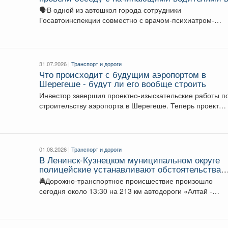
автошколе.
🗣В одной из автошкол города сотрудники
Госавтоинспекции совместно с врачом-психиатром-
наркологом Кузбасского клинического наркологического
диспансера провели...
31.07.2026 |
Транспорт и дороги
Что происходит с будущим аэропортом в
Шерегеше - будут ли его вообще строить
Инвестор завершил проектно-изыскательские работы п
строительству аэропорта в Шерегеше. Теперь проект
должен пройти Главгосэкспертизу и...
01.08.2026 |
Транспорт и дороги
В Ленинск-Кузнецком муниципальном округе
полицейские устанавливают обстоятельства
ДТП, в котором погибли 3 человека и пострад
🚔Дорожно-транспортное происшествие произошло
несовершеннолетняя
сегодня около 13:30 на 213 км автодороги «Алтай -
Кузбасс» на территории...