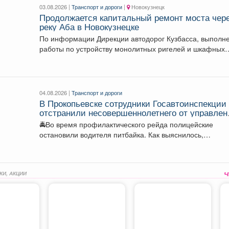
03.08.2026 |
Транспорт и дороги
|
Новокузнецк
Продолжается капитальный ремонт моста чер
реку Аба в Новокузнецке
По информации Дирекции автодорог Кузбасса, выполн
работы по устройству монолитных ригелей и шкафных
стенок на...
04.08.2026 |
Транспорт и дороги
В Прокопьевске сотрудники Госавтоинспекции
отстранили несовершеннолетнего от управлен
питбайком
🚔Во время профилактического рейда полицейские
остановили водителя питбайка. Как выяснилось,
мототехникой управлял 14-летний подросток, который..
КИ, АКЦИИ