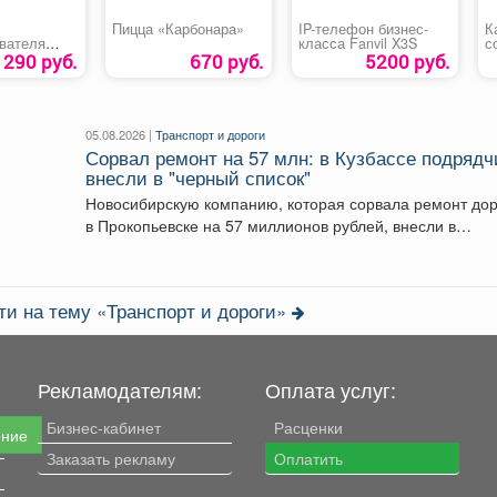
Пицца «Карбонара»
IP-телефон бизнес-
К
вателя
класса Fanvil X3S
с
C/-10С
290 руб.
670 руб.
5200 руб.
05.08.2026 |
Транспорт и дороги
Сорвал ремонт на 57 млн: в Кузбассе подрядч
внесли в "черный список"
Новосибирскую компанию, которая сорвала ремонт дор
в Прокопьевске на 57 миллионов рублей, внесли в
реестр...
ти на тему «Транспорт и дороги»
Рекламодателям:
Оплата услуг:
Бизнес-кабинет
Расценки
ение
Заказать рекламу
Оплатить