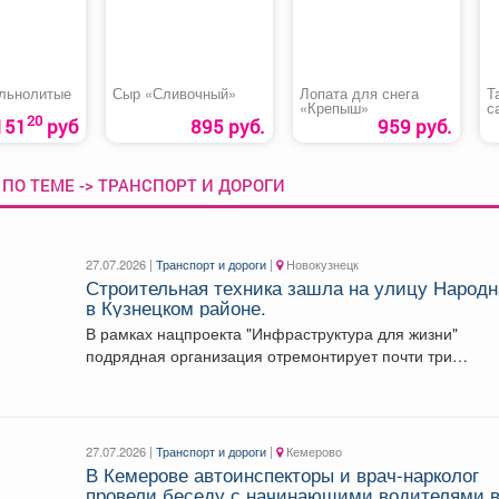
льнолитые
Сыр «Сливочный»
Лопата для снега
Т
«Крепыш»
с
20
«
151
руб
895 руб.
959 руб.
ПО ТЕМЕ -> ТРАНСПОРТ И ДОРОГИ
27.07.2026 |
Транспорт и дороги
|
Новокузнецк
Строительная техника зашла на улицу Народн
в Кузнецком районе.
В рамках нацпроекта "Инфраструктура для жизни"
подрядная организация отремонтирует почти три
километра дорожного полотна. Работы...
27.07.2026 |
Транспорт и дороги
|
Кемерово
В Кемерове автоинспекторы и врач-нарколог
провели беседу с начинающими водителями 