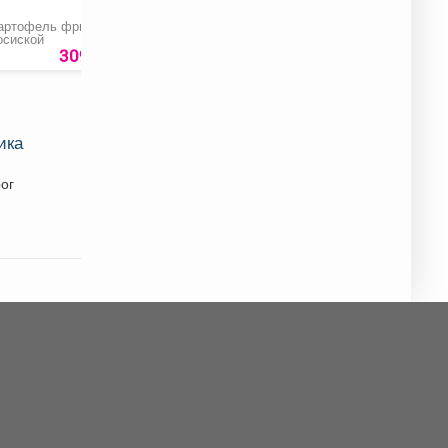
артофель фри с
Порошок «Бимакс»
Пирог с курицей на
осиской
автомат
заказ
50
309 руб.
496
руб
720 ру
ика
ог