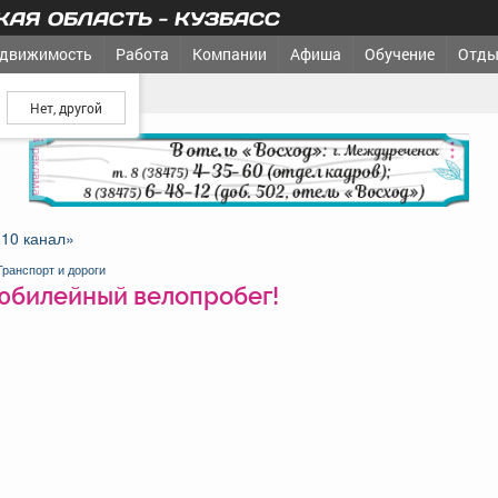
АЯ ОБЛАСТЬ - КУЗБАСС
движимость
Работа
Компании
Афиша
Обучение
Отды
ш город?
йный велопробег!
реклама
«10 канал»
Транспорт и дороги
юбилейный велопробег!