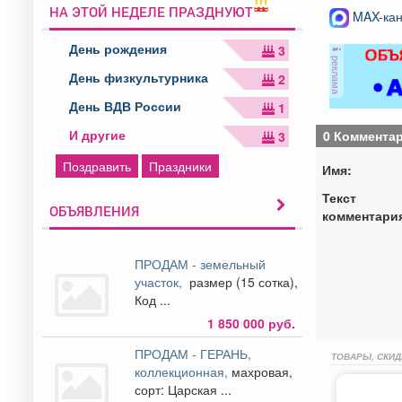
НА ЭТОЙ НЕДЕЛЕ ПРАЗДНУЮТ
MAX-кан
День рождения
3
реклама
День физкультурника
2
День ВДВ России
1
И другие
0 Коммента
3
Поздравить
Праздники
Имя:
Текст
ОБЪЯВЛЕНИЯ
комментари
ПРОДАМ - земельный
участок,
размер (15 сотка),
Код ...
1 850 000 руб.
ПРОДАМ - ГЕРАНЬ,
ТОВАРЫ, СКИД
коллекционная,
махровая,
сорт: Царская ...