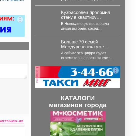
при том что в этом году число...
Кузбассовец проломил
стену в квартиру
соседки, чтобы сжечь её
В Новокузнецке произошла
из огнемёта
дикая история: сосед
настолько сильно разозлился
на соседку, что молотком
Больше 70 семей
разломал смежную...
Междуреченска уже
воспользовались
А сейчас эта цифра будет
услугами пункта проката
стремительно расти за счет
для новорождённых.
увеличения категорий
получателей. К многодетным,...
реклама
КАТАЛОГИ
магазинов города
П
С
р
л
е
е