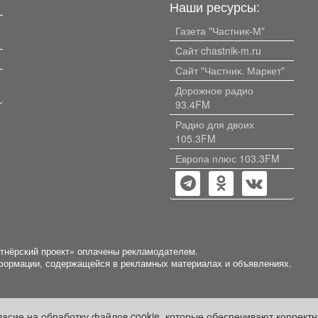
Наши ресурсы:
Газета "Частник-М"
Сайт chastnik-m.ru
Сайт "Частник. Маркет"
Дорожное радио
93.4FM
Радио для двоих
105.3FM
Европа плюс 103.3FM
ртнёрский проект» оплачены рекламодателем.
нформации, содержащейся в рекламных материалах и объявлениях.
гласие на обработку файлов cookie, которые обеспечивают коррект