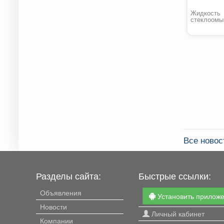
Жидкость
стеклоомы
«Зима» -20
Все новос
Разделы сайта:
Быстрые ссылки:
Объявления
Установить прилож
Новости
Личный кабинет
Компании