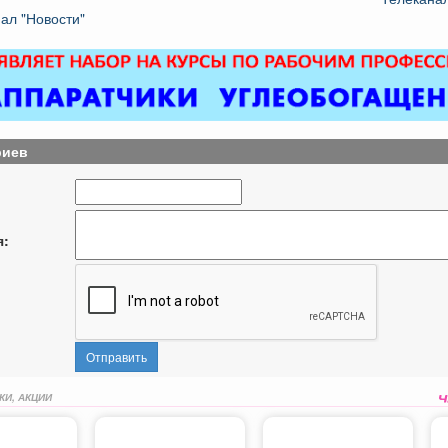
ал "Новости"
риев
я:
Отправить
КИ, АКЦИИ