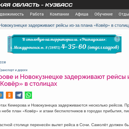
АЯ ОБЛАСТЬ - КУЗБАСС
движимость
Работа
Компании
Афиша
Обучение
Отды
 Новокузнецке задерживают рейсы из-за плана «Ковёр» в столи
реклама
ссе
Транспорт и дороги
рове и Новокузнецке задерживают рейсы и
«Ковёр» в столицах
тах Кемерова и Новокузнецка задерживаются несколько рейсов. Пр
 небе план «Ковёр» и атаки беспилотников в городах прибытия, п
ластной столице перенесён вылет рейса в Сочи. Самолёт должен б