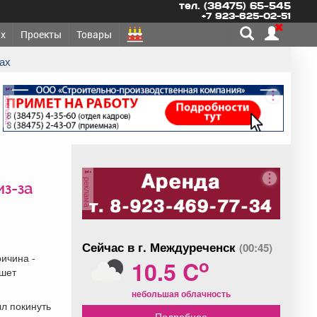
тел. (38475) 65-545
+7 923-625-02-51
х
Проекты
Товары
цах
реклама
реклама
з-за
Сейчас в г. Междуреченск
(00:45)
ичина -
o
10.5 C
ишет
небольшая облачность
ыл покинуть
Подробнее