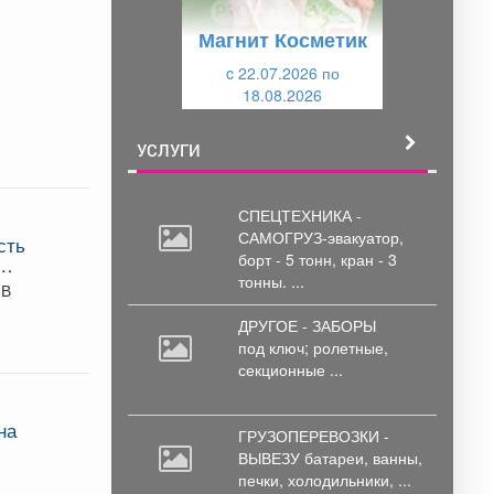
у
щ
Магнит Косметик
щ
и
и
c 22.07.2026 по
й
18.08.2026
й
УСЛУГИ
СПЕЦТЕХНИКА -
САМОГРУЗ-эвакуатор,
сть
борт
- 5 тонн, кран - 3
еша
тонны. ...
 В
ДРУГОЕ - ЗАБОРЫ
под
ключ; ролетные,
секционные ...
на
ГРУЗОПЕРЕВОЗКИ -
ВЫВЕЗУ батареи,
ванны,
печки, холодильники, ...