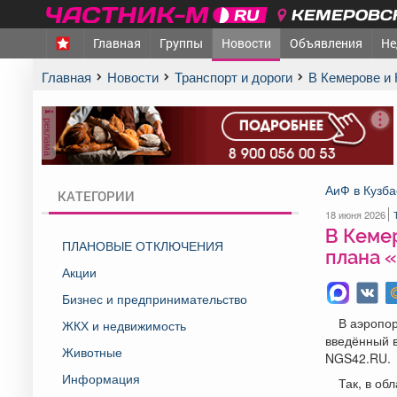
КЕМЕРОВСК
Главная
Группы
Новости
Объявления
Не
Главная
Новости
Транспорт и дороги
В Кемерове и
реклама
АиФ в Кузба
КАТЕГОРИИ
18 июня 2026
В Кеме
ПЛАНОВЫЕ ОТКЛЮЧЕНИЯ
плана 
Акции
Бизнес и предпринимательство
В аэропор
ЖКХ и недвижимость
введённый в
Животные
NGS42.RU.
Информация
Так, в об