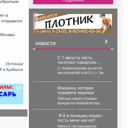
с обратным
ет в
реклама
0 отправится
 Москвы.
НОВОСТИ
С 1 августа часть
льготных городских
Источник
автобусов изменит
👉 Корректировка коснется
Ф в Кузбассе
маршрут.
автобусов №9 и №12. 👉 Также
в расписании некоторых
льготных городских...
Машинка, которая
подарила надежду
Тайгоша нашел в наших
фондах на первый взгляд
обычную пишущую машинку
«Daro Erika» родом из...
‍ Я б в полицию пошёл -
пусть меня научат!
Именно так называлось