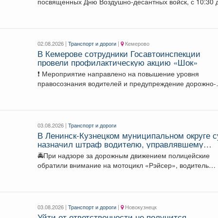
посвященных Дню Воздушно-десантных войск, с 10:30 
12:30 будет...
02.08.2026 |
Транспорт и дороги
|
Кемерово
В Кемерове сотрудники Госавтоинспекции
провели профилактическую акцию «Шок»
❗️ Мероприятие направлено на повышение уровня
правосознания водителей и предупреждение дорожно-
транспортных происшествий на улицах города....
03.08.2026 |
Транспорт и дороги
В Ленинск-Кузнецком муниципальном округе с
назначил штраф водителю, управлявшему
мотоциклом после лишения водительских пра
🚔При надзоре за дорожным движением полицейские
обратили внимание на мотоцикл «Рэйсер», водитель
которого двигался без...
03.08.2026 |
Транспорт и дороги
|
Новокузнецк
Уйти от ответственности не получится.