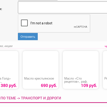
я:
Отправить
КИ, АКЦИИ
а Голд»
Масло крестьянское
Масло «Сто
Р
рецептов», раф.
кий
380 руб.
690 руб.
109 руб.
ПО ТЕМЕ -> ТРАНСПОРТ И ДОРОГИ