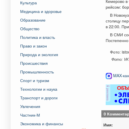
Кемерово в 
Культура
рейсом: бор
Медицина и здоровье
В Новокуз
Образование
столицу пер
в 22:00. Пр
Общество
В СМИ соо
Политика и власть
Постепенно
Право и закон
Фото: ist
Природа и экология
Фото: VK 
Происшествия
Промышленность
MAX-кан
Спорт и туризм
Технологии и наука
реклама
Транспорт и дороги
Увлечения
0 Коммента
Частник-М
Экономика и финансы
Имя: