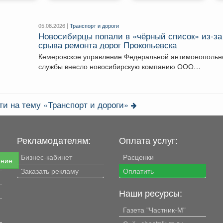
05.08.2026 |
Транспорт и дороги
Новосибирцы попали в «чёрный список» из‑за
срыва ремонта дорог Прокопьевска
Кемеровское управление Федеральной антимонопольн
службы внесло новосибирскую компанию ООО
«Сибдорстрой» в реестр недобросовестных поставщико
Речь...
ти на тему «Транспорт и дороги»
Рекламодателям:
Оплата услуг:
Бизнес-кабинет
Расценки
ение
Заказать рекламу
Оплатить
Наши ресурсы:
Газета "Частник-М"