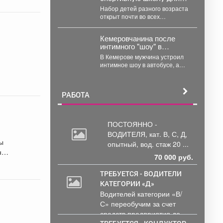
ребёнка!
Набор детей разного возраста
открыт почти во всех
спортшколах Междуреченска.
А в ближайший четверг, 6...
Кемеровчанина после
интимного "шоу" в
автобусе нашли в
В Кемерове мужчина устроил
фонтане
интимное шоу в автобусе, а
потом перебрался в фонтан –
полицейские...
РАБОТА
ПОСТОЯННО -
ВОДИТЕЛЯ, кат.
В, С, Д,
ры
опытный, вод. стаж 20 ...
ном
70 000 руб.
ТРЕБУЕТСЯ - ВОДИТЕЛИ
КАТЕГОРИИ «Д»
Водителей категории «В/
С» переобучим за счет
средств предприятия до...