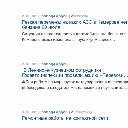
28.07.2026 |
Транспорт и дороги
|
Кемерово
Резкая перемена: на каких АЗС в Кемерове нет
бензина 28 июля
Ситуация с недоступностью автомобильного бензина в
Кемерове резко изменилась: публикуем список
бедствующих заправок. Во...
29.07.2026 |
Транспорт и дороги
‍ В Ленинске-Кузнецком сотрудники
Госавтоинспекции провели акцию «Перевози
ребенка безопасно»
🚔При работе на маршрутах патрулирования инспекто
побеседовали с водителями, напомнив о неукоснитель
соблюдении требований Правил...
30.07.2026 |
Транспорт и дороги
|
Новокузнецк
Ремонтные работы на контактной сети