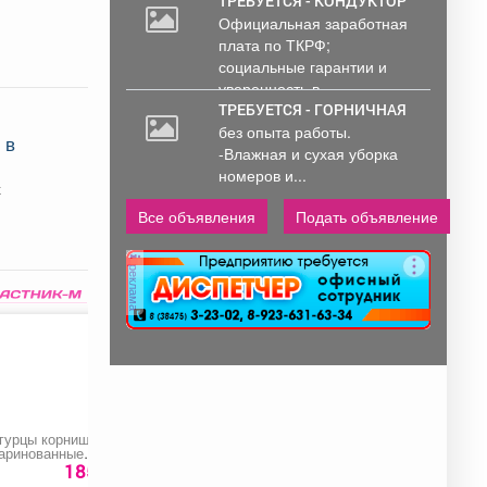
ТРЕБУЕТСЯ - КОНДУКТОР
Официальная заработная
плата по ТКРФ;
социальные гарантии и
уверенность в...
ТРЕБУЕТСЯ - ГОРНИЧНАЯ
без опыта работы.
 в
-Влажная и сухая уборка
номеров и...
х
Все объявления
Подать объявление
реклама
гурцы корнишоны
Лопата копальная
Предоставление
аринованные
остроконечная
ледового поля для
Кормилица»
катания
185 руб.
149 руб.
9000 ру