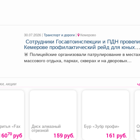
30.07.2026 |
Транспорт и дороги
|
Кемерово
‍ Сотрудники Госавтоинспекции и ПДН провели
Кемерове профилактический рейд для юных
водителей велосипедов и самокатов
🚨 Полицейские организовали патрулирование в места
массового отдыха, парках, скверах и на дворовых
территориях, где...
КИ, АКЦИИ
ритья «Fax
Диск алмазный
Бур «Зубр профи»
О
отрезной
м
70
«
160
руб
159 руб.
161 руб.