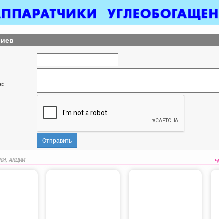
риев
я:
Отправить
КИ, АКЦИИ