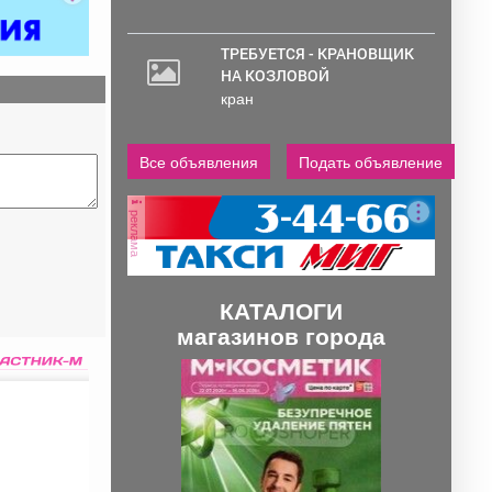
ТРЕБУЕТСЯ - КРАНОВЩИК
НА КОЗЛОВОЙ
кран
Все объявления
Подать объявление
реклама
КАТАЛОГИ
магазинов города
П
С
р
л
е
е
д
д