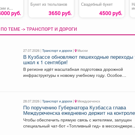
Букет из тюльпанов
Свадебный букет
Н
рии и
и
озы
4000 руб.
3650 руб.
4500 руб.
ПО ТЕМЕ -> ТРАНСПОРТ И ДОРОГИ
27.07.2026 |
Транспорт и дороги
|
Мыски
В Кузбассе обновляют пешеходные переходы 
школ к 1 сентября!
В регионе идёт масштабная подготовка дорожной
инфраструктуры к новому учебному году. Особое
внимание-пешеходным переходам рядом...
28.07.2026 |
Транспорт и дороги
|
Междуреченск
По поручению Губернатора Кузбасса глава
Междуреченска ежедневно держит на контрол
ситуацию с топливом.
Чтобы обеспечить прямую связь с жителями, запущен
специальный чат-бот «Топливный гид» в мессенджере
МАХ.