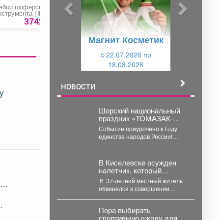
ы
у
абор шоферского
Свадебный букет
Рулевой наконечни
д
ю
нструмента НИЗ №3
«Nexia»
3742 руб.
450 ру
у
щ
Магнит Косметик
щ
и
и
c 22.07.2026 по
й
18.08.2026
й
НОВОСТИ
у
Шорский национальный
праздник «ТОМАЗАК-
ПАЙРАМ»
Событие приурочено к Году
единства народов России!
Дата: 8 августа Время: 12:00 ...
В Киселевске осужден
налетчик, который
совершил разбойное
📄 37-летний местный житель
е
нападение на местного
обвинялся в совершении
жителя
преступления,
предусмотренного ч. 3 ст. 162
Пора выбирать
УК РФ...
спортивную школу для