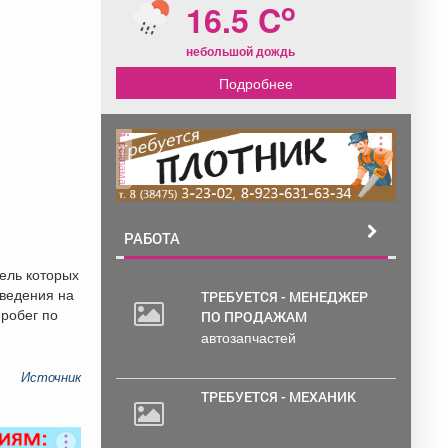
o
16.5 C
небольшой дождь
Подробнее
реклама
РАБОТА
ель которых
оведения на
ТРЕБУЕТСЯ - МЕНЕДЖЕР
робег по
ПО ПРОДАЖАМ
30
автозапчастей
000
руб.
Источник
ТРЕБУЕТСЯ - МЕХАНИК