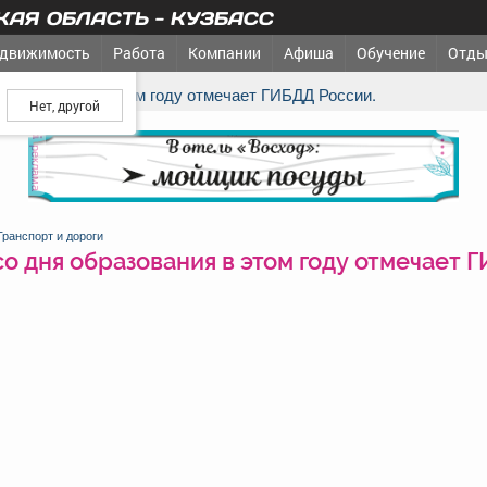
АЯ ОБЛАСТЬ - КУЗБАСС
движимость
Работа
Компании
Афиша
Обучение
Отды
ш город?
я образования в этом году отмечает ГИБДД России.
реклама
Транспорт и дороги
со дня образования в этом году отмечает 
.