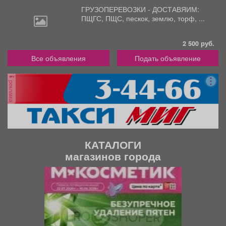
ГРУЗОПЕРЕВОЗКИ - ДОСТАВЯИМ:
ПЩГС,
ПЩС, пескок, землю, торф, ...
2 500 руб.
Все объявления
Подать объявление
реклама
КАТАЛОГИ
магазинов города
П
С
р
л
е
е
д
д