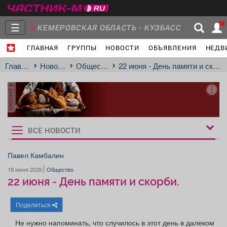
☰
КЕМЕРОВСКАЯ ОБЛАСТЬ - КУЗБАСС
ГЛАВНАЯ
ГРУППЫ
НОВОСТИ
ОБЪЯВЛЕНИЯ
НЕДВ
Главная
Группы
Новости
Главная
Новости
Общество
22 июня - День памяти и скорби.
реклама
Объявления
Недвижимость
Услуги
ВСЕ НОВОСТИ
Рукбрики
новостей
Павел Камбалин
18 июня 2026
Общество
Работа
Транспорт
Компании
22 июня - День памяти и скорби.
Поделиться
Не нужно напоминать, что случилось в этот день в далеком