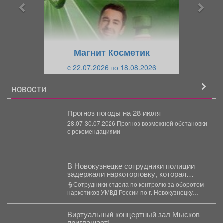
ы
у
д
ю
у
щ
щ
и
Магнит Косметик
и
й
c 22.07.2026 по 18.08.2026
й
НОВОСТИ
Прогноз погоды на 28 июля
28.07-30.07.2026 Прогноз возможной обстановки
с рекомендациями
В Новокузнецке сотрудники полиции
задержали наркоторговку, которая
планировала сбыть партию
👮Сотрудники отдела по контролю за оборотом
карфентанила в особо крупном размере
наркотиков УМВД России по г. Новокузнецку
получили оперативную информацию...
Виртуальный концертный зал Мысков
приглашает!