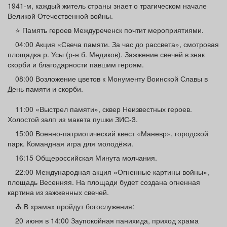
1941-м, каждый житель страны знает о трагическом начале
Афиша
Обучение
Проекты
Великой Отечественной войны.
⭐️ Память героев Междуреченск почтит мероприятиями.
04:00 Акция «Свеча памяти. За час до рассвета», смотровая
площадка р. Усы (р-н б. Медиков). Зажжение свечей в знак
Товары
Поздравления
Погода
скорби и благодарности павшим героям.
08:00 Возложение цветов к Монументу Воинской Славы в
День памяти и скорби.
11:00 «Выстрел памяти», сквер Неизвестных героев.
Холостой залп из макета пушки ЗИС-3.
ТВ программа
Я - пенсионер
15:00 Военно-патриотический квест «Маневр», городской
парк. Командная игра для молодёжи.
16:15 Общероссийская Минута молчания.
22:00 Международная акция «Огненные картины войны»,
площадь Весенняя. На площади будет создана огненная
картина из зажженных свечей.
⛪ В храмах пройдут богослужения:
20 июня в 14:00 Заупокойная панихида, приход храма