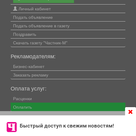
Личный кабинет
Подать объявление
Подать объявление в газету
Поздравить
Скачать газету "Частник-М"
Рекламодателям:
Бизнес-кабинет
Заказать рекламу
Оплата услуг:
Расценки
Оплатить
Продолжая использовать сайт
chastnik-m.ru
, Вы даете
Наши ресурсы:
согласие на обработку файлов cookie, которые
Быстрый доступ к свежим новостям!
Газета "Частник-М"
обеспечивают корректную работу сайта и сбора