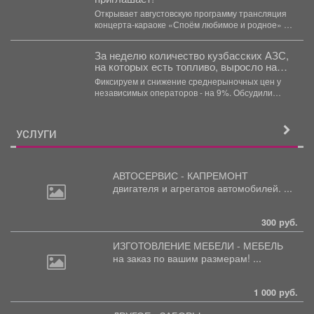
Открывает августовскую программу трансляция
концерта-караоке «Споём любимое и родное» -
знаковые хиты отечественной киномузыки и...
За неделю количество кузбасских АЗС,
на которых есть топливо, выросло на
21,3%.
Фиксируем и снижение среднерыночных цен у
независимых операторов - на 9%. Обсудили
ситуацию на...
УСЛУГИ
АВТОСЕРВИС - КАПРЕМОНТ
двигателя
и агрегатов автомобилей. ...
300 руб.
ИЗГОТОВЛЕНИЕ МЕБЕЛИ - МЕБЕЛЬ
на
заказ по вашим размерам! ...
1 000 руб.