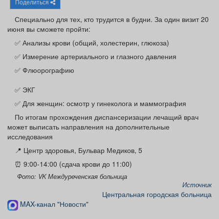
Поделиться
Афиша
Обучение
Проекты
Специально для тех, кто трудится в будни. За один визит 20
июня вы сможете пройти:
✅ Анализы крови (общий, холестерин, глюкоза)
✅ Измерение артериального и глазного давления
Товары
Поздравления
Погода
✅ Флюорографию
✅ ЭКГ
✅ Для женщин: осмотр у гинеколога и маммография
ТВ программа
Я - пенсионер
По итогам прохождения диспансеризации лечащий врач
может выписать направления на дополнительные
исследования
📍 Центр здоровья, Бульвар Медиков, 5
⏰ 9:00-14:00 (сдача крови до 11:00)
Фото: VK Междуреченская больница
Источник
Центральная городская больница
MAX-канал "Новости"