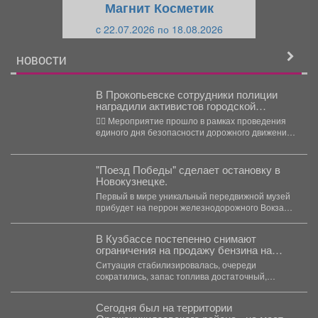
Магнит Косметик
и
й
c 22.07.2026 по 18.08.2026
й
НОВОСТИ
В Прокопьевске сотрудники полиции
наградили активистов городской
народной дружины и волонтеров
👮‍♂️ Мероприятие прошло в рамках проведения
поисково-спасательного отряда
единого дня безопасности дорожного движения.
К присутствующим обратился начальник...
"Поезд Победы" сделает остановку в
Новокузнецке.
Первый в мире уникальный передвижной музей
прибудет на перрон железнодорожного Вокзала
южной столицы региона в...
В Кузбассе постепенно снимают
ограничения на продажу бензина на
заправках
Ситуация стабилизировалась, очереди
сократились, запас топлива достаточный,
сообщил губернатор Илья Середюк.
Сегодня был на территории