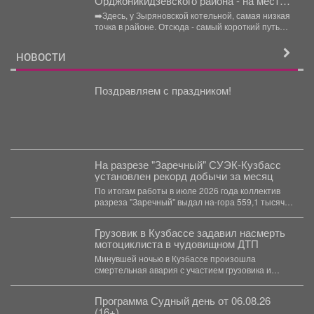
Орджоникидзевского района - на месте,
где ситуация с подтоплением из-за
➡️Здесь, у Зыряновской котельной, самая низкая
проливных дождей остаётся сложной.
точка в районе. Отсюда - самый короткий путь
до...
НОВОСТИ
Поздравляем с праздником!
На разрезе "Заречный" СУЭК-Кузбасс
установлен рекорд добычи за месяц
По итогам работы в июле 2026 года коллектив
разреза "Заречный" выдал на-гора 559,1 тысяч
тонн...
Грузовик в Кузбассе задавил насмерть
мотоциклиста в чудовищном ДТП
Минувшей ночью в Кузбассе произошла
смертельная авария с участием грузовика и
мотоцикла. В среду,...
Программа Судный день от 06.08.26
(16+)