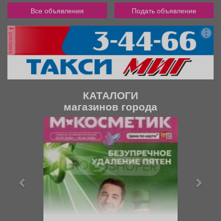
Все объявления
Подать объявление
реклама
КАТАЛОГИ
магазинов города
П
С
р
л
е
е
д
д
ы
у
д
ю
у
щ
щ
и