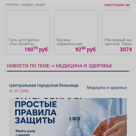
ТОВАРЫ, СКИДКИ, АКЦИИ
Гель для бритья
Кружка
Рекламный маке
«Fax sensitive»
керамическая
цветной. Первая
полоса.
70
50
160
руб
92
руб
3074 р
НОВОСТИ ПО ТЕМЕ -> МЕДИЦИНА И ЗДОРОВЬЕ
Центральная городская больница
Медицина и здоровье
27.07.2026