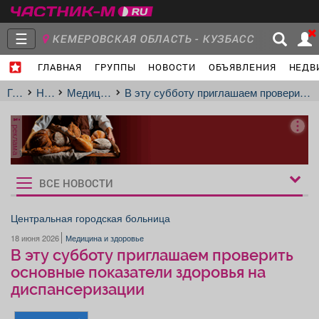
☰
КЕМЕРОВСКАЯ ОБЛАСТЬ - КУЗБАСС
ГЛАВНАЯ
ГРУППЫ
НОВОСТИ
ОБЪЯВЛЕНИЯ
НЕДВ
Главная
Группы
Новости
Главная
Новости
Медицина и здоровье
В эту субботу приглашаем проверить основные показатели здоровья на диспансеризации
реклама
Объявления
Недвижимость
Услуги
ВСЕ НОВОСТИ
Рукбрики
новостей
Центральная городская больница
18 июня 2026
Медицина и здоровье
Работа
Транспорт
Компании
В эту субботу приглашаем проверить
основные показатели здоровья на
диспансеризации