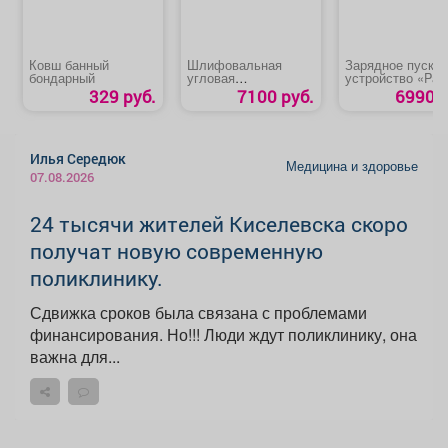
Ковш банный
Шлифовальная
Зарядное пуско
бондарный
угловая
устройство «Patr
аккумуляторная
BCT-50 Boost»
329 руб.
7100 руб.
6990 р
машина «MTX-AGB-
BL-20-125»
Илья Середюк
Медицина и здоровье
07.08.2026
24 тысячи жителей Киселевска скоро
получат новую современную
поликлинику.
Сдвижка сроков была связана с проблемами
финансирования. Но!!! Люди ждут поликлинику, она
важна для...