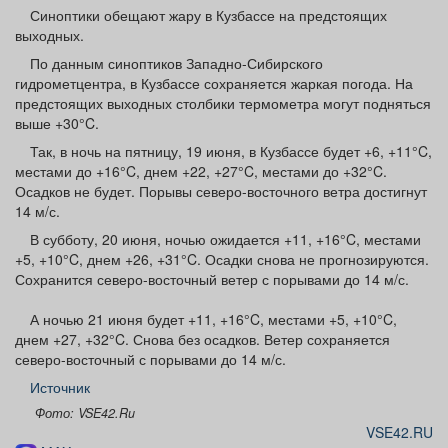
Афиша
Обучение
Проекты
Синоптики обещают жару в Кузбассе на предстоящих
выходных.
По данным синоптиков Западно-Сибирского
гидрометцентра, в Кузбассе сохраняется жаркая погода. На
предстоящих выходных столбики термометра могут подняться
выше +30°C.
Товары
Поздравления
Погода
Так, в ночь на пятницу, 19 июня, в Кузбассе будет +6, +11°C,
местами до +16°C, днем +22, +27°C, местами до +32°C.
Осадков не будет. Порывы северо-восточного ветра достигнут
14 м/с.
ТВ программа
Я - пенсионер
В субботу, 20 июня, ночью ожидается +11, +16°C, местами
+5, +10°C, днем +26, +31°C. Осадки снова не прогнозируются.
Сохранится северо-восточный ветер с порывами до 14 м/с.
А ночью 21 июня будет +11, +16°C, местами +5, +10°C,
днем +27, +32°C. Снова без осадков. Ветер сохраняется
северо-восточный с порывами до 14 м/с.
Источник
Фото: VSE42.Ru
VSE42.RU