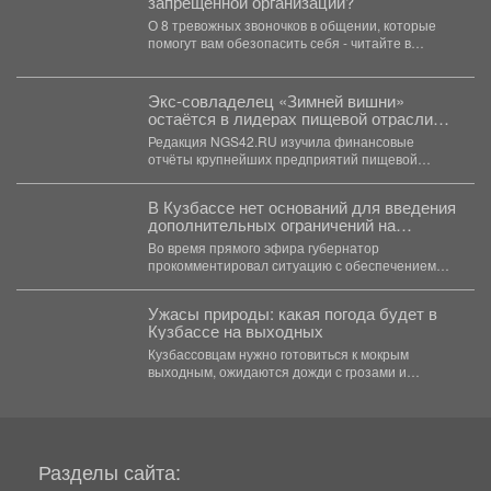
запрещенной организации?
О 8 тревожных звоночков в общении, которые
помогут вам обезопасить себя - читайте в
карточках.
Экс-совладелец «Зимней вишни»
остаётся в лидерах пищевой отрасли
Кузбасса
Редакция NGS42.RU изучила финансовые
отчёты крупнейших предприятий пищевой
промышленности Кузбасса за 2025 год. Сразу
четыре...
В Кузбассе нет оснований для введения
дополнительных ограничений на
приобретение топлива.
Во время прямого эфира губернатор
прокомментировал ситуацию с обеспечением
региона нефтепродуктами. А также рассказал о...
Ужасы природы: какая погода будет в
Кузбассе на выходных
Кузбассовцам нужно готовиться к мокрым
выходным, ожидаются дожди с грозами и
сильный ветер. По...
Разделы сайта: