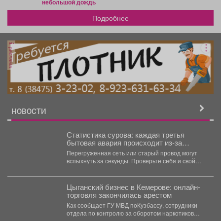
небольшой дождь
Подробнее
реклама
НОВОСТИ
Статистика сурова: каждая третья
бытовая авария происходит из-за
проблем с электричеством.
Перегруженная сеть или старый провод могут
вспыхнуть за секунды. Проверьте себя и свой
дом...
Цыганский бизнес в Кемерове: онлайн-
торговля закончилась арестом
Как сообщает ГУ МВД поКузбассу, сотрудники
отдела по контролю за оборотом наркотиков
задержали 24-летнего мужчину...