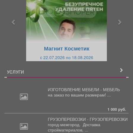
е
е
д
д
ы
у
д
ю
у
щ
щ
и
Магнит Косметик
и
й
c 22.07.2026 по 18.08.2026
й
УСЛУГИ
ИЗГОТОВЛЕНИЕ МЕБЕЛИ - МЕБЕЛЬ
на
заказ по вашим размерам! ...
1 000 руб.
ГРУЗОПЕРЕВОЗКИ - ГРУЗОПЕРЕВОЗКИ
город-межгород.
Доставка
стройматериалов, ...