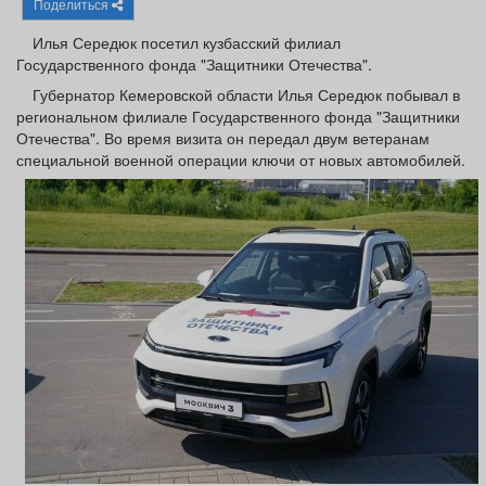
Поделиться
Афиша
Обучение
Проекты
Илья Середюк посетил кузбасский филиал
Государственного фонда "Защитники Отечества".
Губернатор Кемеровской области Илья Середюк побывал в
региональном филиале Государственного фонда "Защитники
Товары
Поздравления
Погода
Отечества". Во время визита он передал двум ветеранам
специальной военной операции ключи от новых автомобилей.
ТВ программа
Я - пенсионер