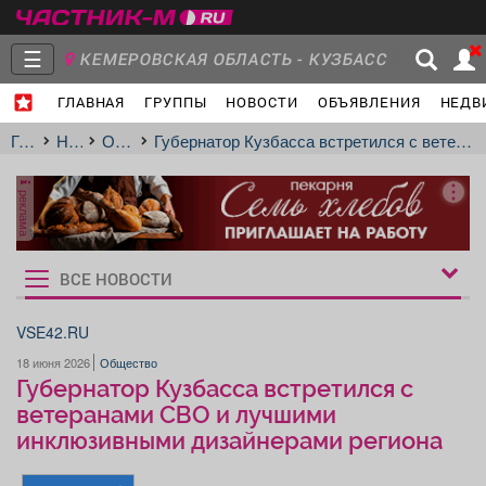
☰
КЕМЕРОВСКАЯ ОБЛАСТЬ - КУЗБАСС
ГЛАВНАЯ
ГРУППЫ
НОВОСТИ
ОБЪЯВЛЕНИЯ
НЕДВ
Главная
Группы
Новости
Главная
Новости
Общество
Губернатор Кузбасса встретился с ветеранами СВО и лучшими инклюзивными дизайнерами региона
реклама
Объявления
Недвижимость
Услуги
ВСЕ НОВОСТИ
Рукбрики
новостей
VSE42.RU
18 июня 2026
Общество
Работа
Транспорт
Компании
Губернатор Кузбасса встретился с
ветеранами СВО и лучшими
инклюзивными дизайнерами региона