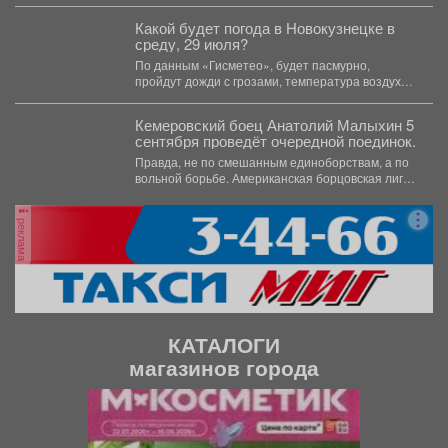
Какой будет погода в Новокузнецке в
среду, 29 июля?
По данным «Гисметео», будет пасмурно,
пройдут дожди с грозами, температура воздуха
...
Кемеровский боец Анатолий Малыхин 5
сентября проведёт очередной поединок.
Правда, не по смешанным единоборствам, а по
вольной борьбе. Американская борцовская лига
RAF проведёт турнир...
реклама
КАТАЛОГИ
магазинов города
П
С
р
л