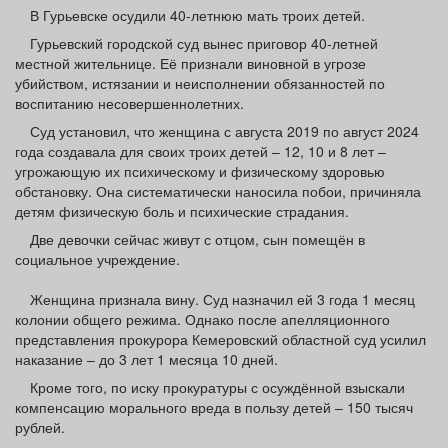
Афиша
Обучение
Проекты
В Гурьевске осудили 40-летнюю мать троих детей.
Гурьевский городской суд вынес приговор 40-летней
местной жительнице. Её признали виновной в угрозе
убийством, истязании и неисполнении обязанностей по
воспитанию несовершеннолетних.
Товары
Поздравления
Погода
Суд установил, что женщина с августа 2019 по август 2024
года создавала для своих троих детей – 12, 10 и 8 лет –
угрожающую их психическому и физическому здоровью
обстановку. Она систематически наносила побои, причиняла
детям физическую боль и психические страдания.
ТВ программа
Я - пенсионер
Две девочки сейчас живут с отцом, сын помещён в
социальное учреждение.
Женщина признала вину. Суд назначил ей 3 года 1 месяц
колонии общего режима. Однако после апелляционного
представления прокурора Кемеровский областной суд усилил
наказание – до 3 лет 1 месяца 10 дней.
Кроме того, по иску прокуратуры с осуждённой взыскали
компенсацию морального вреда в пользу детей – 150 тысяч
рублей.