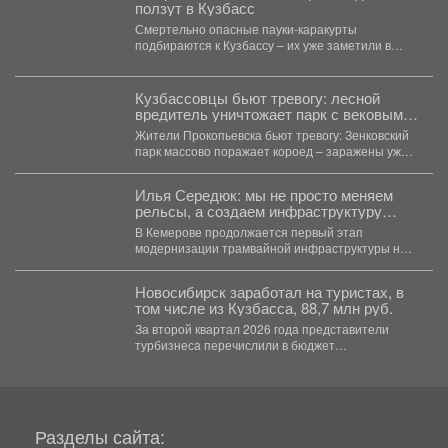
ползут в Кузбасс
Смертельно опасные пауки-каракурты
подбираются к Кузбассу – их уже заметили в
соседних Новосибирской и Омской...
Кузбассовцы бьют тревогу: лесной
вредитель уничтожает парк с вековыми
соснами
Жители Прокопьевска бьют тревогу: Зенковский
парк массово поражает короед – заражены уже
десятки сосен и...
Илья Середюк: мы не просто меняем
рельсы, а создаем инфраструктуру
комфортного и безопасного движения на
В Кемерове продолжается первый этап
годы вперед
модернизации трамвайной инфраструктуры на
маршруте №10. Работы развернуты на
проспекте...
Новосибирск заработал на туристах, в
том числе из Кузбасса, 88,7 млн руб.
За второй квартал 2026 года представители
турбизнеса перечислили в бюджет
Новосибирска 32,4 млн рублей. Всего...
Разделы сайта: