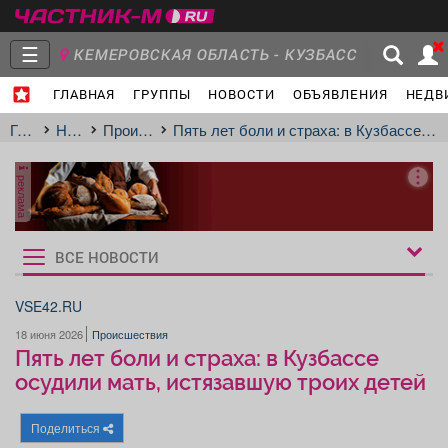
☰
КЕМЕРОВСКАЯ ОБЛАСТЬ - КУЗБАСС
ГЛАВНАЯ
ГРУППЫ
НОВОСТИ
ОБЪЯВЛЕНИЯ
НЕДВ
Главная
Группы
Новости
Главная
Новости
Происшествия
Пять лет боли и страха: в Кузбассе осудили мать, истязавшую троих детей
реклама
Объявления
Недвижимость
Услуги
ВСЕ НОВОСТИ
Рукбрики
новостей
VSE42.RU
18 июня 2026
Происшествия
Работа
Транспорт
Компании
Пять лет боли и страха: в Кузбассе
осудили мать, истязавшую троих детей
Поделиться