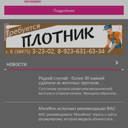
пасмурно
Подробнее
реклама
НОВОСТИ
Редкий случай - более 30 камней
удалили из желчных протоков
пациентки врачи НГКБ №29 им. А.А.
Состояние грозило развитием механической
Луцика.
желтухи и отказом печени. Женщина обратилась
в приемное отделение с...
МегаФон исполнил рекомендации ФАС
ФАС рекомендовала "МегаФону" убрать с сайта
формулировку, которая вводила абонентов в
заблуждение. ФАС выявила...