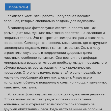
Афиша
Обучение
Проекты
Поделиться
Ключевая часть этой работы - регулярная посолка
солонцов, которые специально созданы для подкормки.
В заповеднике фотоловушки ставят не просто так - их
Товары
Поздравления
Погода
размещают там, где животные точно появятся: на солонцах и
звериных тропах. Эта конкретная камера как раз и оказалась
на солонце. Солонцы - это специальные места, где сотрудники
заповедника подкармливают копытных солью. Соль в лесу
играет ключевую роль в поддержании здоровья диких
животных, особенно копытных. Она восполняет дефицит
ТВ программа
Я - пенсионер
минеральных веществ, которые необходимы для нормального
обмена веществ, роста, развития и физиологических
процессов. Это очень важно, ведь в тайге соль - редкий, но
жизненно необходимый для них элемент. Чаще всего
используют обычную поваренную соль, но иногда и каменную,
известную как галит.
Установка фотоловушек на солонцах - идеальное решение.
Это не только позволяет увидеть оленей и остальных
копытных, но и открывает возможность понаблюдать за
другими обитателями леса. Ведь часто за ними на солонцы