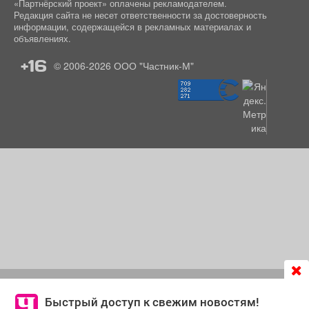
«Партнёрский проект» оплачены рекламодателем.
Редакция сайта не несет ответственности за достоверность
информации, содержащейся в рекламных материалах и
объявлениях.
+16
© 2006-2026
ООО "Частник-М"
Продолжая использовать сайт
chastnik-m.ru
, Вы даете
согласие на обработку файлов cookie, которые
Быстрый доступ к свежим новостям!