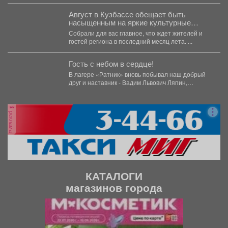
Август в Кузбассе обещает быть
насыщенным на яркие культурные
события.
Собрали для вас главное, что ждет жителей и
гостей региона в последний месяц лета. ...
Гость с небом в сердце!
В лагере «Ратник» вновь побывал наш добрый
друг и наставник - Вадим Львович Ляпин,
представитель...
реклама
КАТАЛОГИ
магазинов города
П
С
р
л