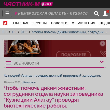
☰
КЕМЕРОВСКАЯ ОБЛАСТЬ - КУЗБАСС
ГЛАВНАЯ
ГРУППЫ
НОВОСТИ
ОБЪЯВЛЕНИЯ
НЕДВ
Главная
Группы
Новости
Главная
Новости
Животные
Чтобы помочь диким животным, сотрудники отдела науки заповедника "Кузнецкий Алатау" проводят биотехнические работы.
реклама
Объявления
Недвижимость
Услуги
ВСЕ НОВОСТИ
Рукбрики
новостей
Кузнецкий Алатау, государственный природный заповедник
18 июня 2026
Животные
Работа
Транспорт
Компании
Чтобы помочь диким животным,
сотрудники отдела науки заповедника
"Кузнецкий Алатау" проводят
биотехнические работы.