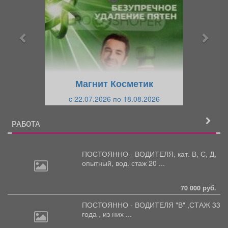
е
е
д
д
ы
у
д
ю
у
щ
щ
и
Магнит Косметик
и
й
c 22.07.2026 по 18.08.2026
й
РАБОТА
ПОСТОЯННО - ВОДИТЕЛЯ, кат.
В, С, Д,
опытный, вод. стаж 20 ...
70 000 руб.
ПОСТОЯННО - ВОДИТЕЛЯ "В"
,СТАЖ 33
года , из них ...