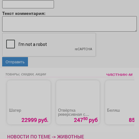
Текст комментария:
Отправить
ТОВАРЫ, СКИДКИ, АКЦИИ
Шатер
Отвёртка
Беляш
реверсивная с
набором бит и
50
22999 руб.
247
руб
85 р
головок
НОВОСТИ ПО ТЕМЕ -> ЖИВОТНЫЕ