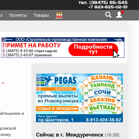
тел. (38475) 65-545
+7 923-625-02-51
х
Проекты
Товары
реклама
реклама
 -
айтишники и
еровской
Сейчас в г. Междуреченск
скому
(16:28)