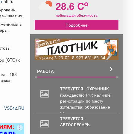
o
т
hh.ru.
28.6 C
уровень
небольшая облачность
евышает их.
ожениями в
Подробнее
еры,
реклама
отовы
ор (CTO) с
РАБОТА
ам – 188
также
ТРЕБУЕТСЯ - ОХРАННИК
гражданство РФ; наличие
регистрации по месту
жительства; образование
VSE42.RU
не...
ТРЕБУЕТСЯ -
АВТОСЛЕСАРЬ