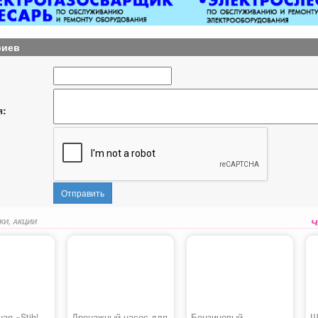
риев
я:
Отправить
КИ, АКЦИИ
ая «Stihl
Дренажный насос для
Бензиновый
Ш