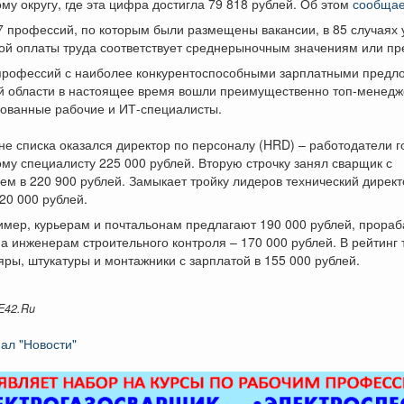
у округу, где эта цифра достигла 79 818 рублей. Об этом
сообщае
 профессий, по которым были размещены вакансии, в 85 случаях 
ой оплаты труда соответствует среднерыночным значениям или пр
 профессий с наиболее конкурентоспособными зарплатными предл
й области в настоящее время вошли преимущественно топ-менедж
ованные рабочие и ИТ-специалисты.
е списка оказался директор по персоналу (HRD) – работодатели г
ому специалисту 225 000 рублей. Вторую строчку занял сварщик с
м в 220 900 рублей. Замыкает тройку лидеров технический директ
20 000 рублей.
имер, курьерам и почтальонам предлагают 190 000 рублей, прораб
 а инженерам строительного контроля – 170 000 рублей. В рейтинг 
ры, штукатуры и монтажники с зарплатой в 155 000 рублей.
E42.Ru
ал "Новости"