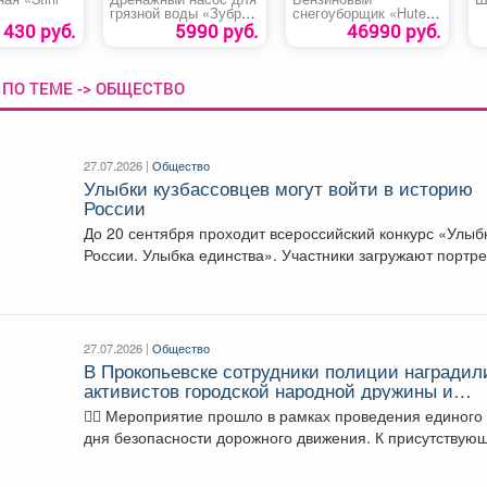
грязной воды «Зубр
снегоуборщик «Huter
НПГ-М1-900»
SGC 4100 L»
1430 руб.
5990 руб.
46990 руб.
ПО ТЕМЕ -> ОБЩЕСТВО
27.07.2026 |
Общество
Улыбки кузбассовцев могут войти в историю
России
До 20 сентября проходит всероссийский конкурс «Улыб
России. Улыбка единства». Участники загружают портр
на сайт...
27.07.2026 |
Общество
В Прокопьевске сотрудники полиции наградил
активистов городской народной дружины и
волонтеров поисково-спасательного отряда
👮‍♂️ Мероприятие прошло в рамках проведения единого
дня безопасности дорожного движения. К присутствую
обратился начальник...