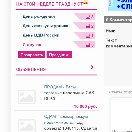
НА ЭТОЙ НЕДЕЛЕ ПРАЗДНУЮТ
День рождения
3
0 Коммента
День физкультурника
2
Имя:
День ВДВ России
1
Текст
И другие
3
комментари
Поздравить
Праздники
ОБЪЯВЛЕНИЯ
ПРОДАМ - Весы
торговые
напольные CAS
ТОВАРЫ, СКИД
DL-60 — ...
10 000 руб.
СДАМ - коммерческую
недвижимость,
Код
объекта: 1048115. Сдается
Цепь пильн