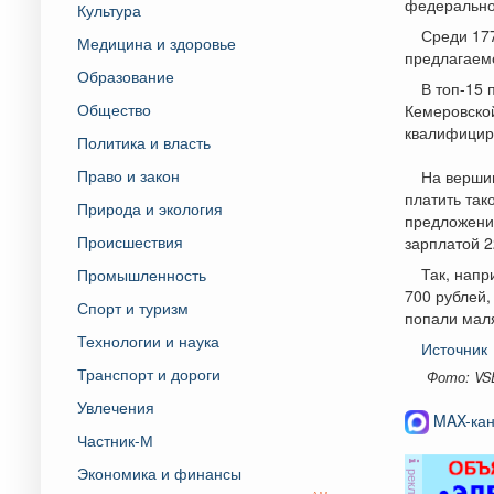
федеральном
Культура
Среди 177
Медицина и здоровье
предлагаем
Образование
В топ-15
Общество
Кемеровско
квалифицир
Политика и власть
Право и закон
На вершин
платить так
Природа и экология
предложение
Происшествия
зарплатой 2
Так, напр
Промышленность
700 рублей,
Спорт и туризм
попали маля
Технологии и наука
Источник
Транспорт и дороги
Фото: VS
Увлечения
MAX-кан
Частник-М
Экономика и финансы
реклама