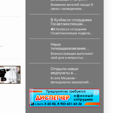
Кузнецкая вводится
Вниманию жителей города! В
реверсивное движения
связи с проведением
для автотранспорта.
капитального ремонта
тепловой сети с 05.08.2026 г....
В Кузбассе сотрудники
Госавтоинспекции
подвели итоги рейдовых
🚔В Кузбассе сотрудники
мероприятий
Госавтоинспекции подвели
итоги рейдовых мероприятий ❗️
Основная цель мероприятий -
Наша
стабилизация...
телерадиокомпания
объявляет сбор
Военнослужащие выполняют
гуманитарной помощи
свой долг в непростых
для бойцов СВО
условиях и мы можем помочь
им конкретными вещами. Мы...
Открыли новые
медпункты в
Кемеровском
В селе Мазурово -
муниципальном округе.
фельдшерско-акушерский
пункт. В деревне Мозжуха -
фельдшерский здравпункт. В
реклама
модульных...