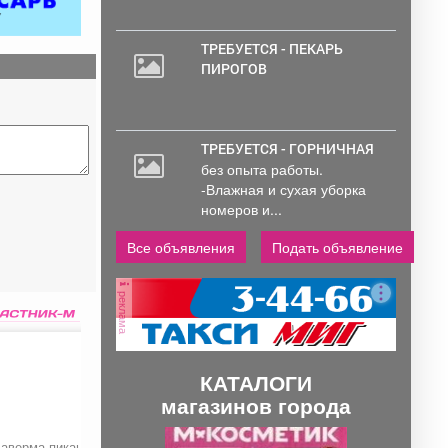
ТРЕБУЕТСЯ - ПЕКАРЬ
ПИРОГОВ
ТРЕБУЕТСЯ - ГОРНИЧНАЯ
без опыта работы.
-Влажная и сухая уборка
номеров и...
Все объявления
Подать объявление
реклама
КАТАЛОГИ
магазинов города
П
С
аверма пикантная
Гирос маленький в
Гриль ролл