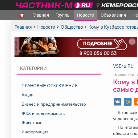
КЕМЕРОВСК
Главная
Группы
Новости
Объявления
Не
Главная
Новости
Общество
Кому в Кузбассе гото
реклама
VSE42.RU
КАТЕГОРИИ
18 июня 2026
Кому в 
ПЛАНОВЫЕ ОТКЛЮЧЕНИЯ
самые 
Акции
Бизнес и предпринимательство
В топ сам
ЖКХ и недвижимость
управленцы,
Животные
По итога
Информация
области сос