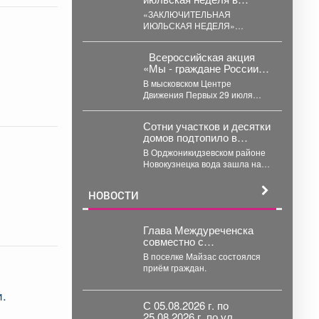
отделении дневного
«ЗАКЛЮЧИТЕЛЬНАЯ
пребывания в центре
ИЮЛЬСКАЯ НЕДЕЛЯ»
была особенно
Заключительная июльская
насыщенной и
неделя в отделении дневного
запоминающейся.
Всероссийская акция
пребывания в центре была
«Мы - граждане России!»
особенно...
второй год проходит в
В мысковском Центре
Библиотеке
Движения Первых 29 июля
юные горожане получили свой
первый паспорт. 🎉В...
Сотни участков и десятки
домов подтопило в
Новокузнецке
В Орджоникидзевском районе
Новокузнецка вода зашла на
200 приусадебных участков и в
35 жилых домов....
НОВОСТИ
Глава Междуреченска
совместно с
руководителями
В поселке Майзас состоялся
различных ведомств
приём граждан.
продолжает проводить
выездные встречи.
и.
С 05.08.2026 г. по
25.08.2026 г. по ул.