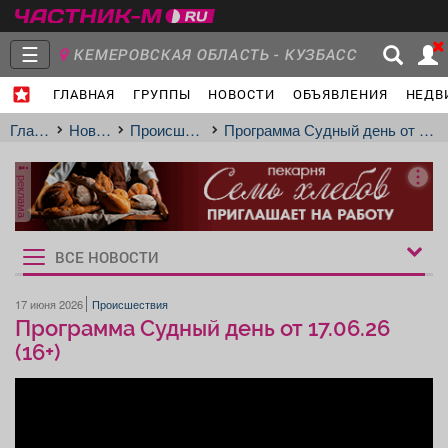
☰
КЕМЕРОВСКАЯ ОБЛАСТЬ - КУЗБАСС
ГЛАВНАЯ
ГРУППЫ
НОВОСТИ
ОБЪЯВЛЕНИЯ
НЕДВ
Главная
Группы
Новости
Главная
Новости
Происшествия
Программа Судный день от 17.06.26 (16+)
реклама
Объявления
Недвижимость
Услуги
ВСЕ НОВОСТИ
Рукбрики
новостей
17 июня 2026
Происшествия
Программа Судный день от 17.06.26
Работа
Транспорт
Компании
(16+)