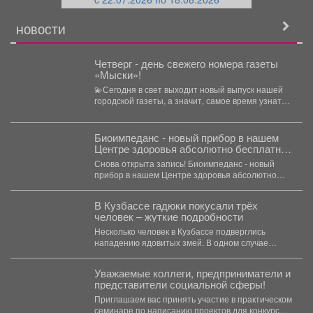
й
НОВОСТИ
Четверг - день свежего номера газеты
«Мыски»!
💫Сегодня в свет выходит новый выпуск нашей
городской газеты, а значит, самое время узнать,
чем...
Биоимпеданс - новый прибор в нашем
Центре здоровья абсолютно бесплатно
определит состав тела.
Снова открыта запись! Биоимпеданс - новый
прибор в нашем Центре здоровья абсолютно
бесплатно определит...
В Кузбассе гадюки покусали трёх
человек – жуткие подробности
Несколько человек в Кузбассе подверглись
нападению ядовитых змей. В одном случае
пострадавшего спасли инспекторы ГАИ....
Уважаемые коллеги, предприниматели и
представители социальной сферы!
Приглашаем вас принять участие в практическом
семинаре по написанию проектов для конкурсов