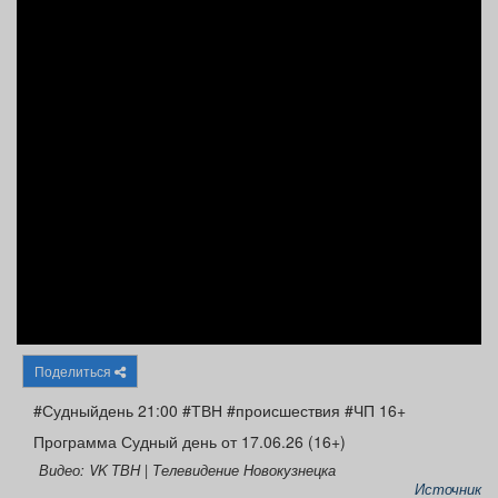
Афиша
Обучение
Проекты
Товары
Поздравления
Погода
ТВ программа
Я - пенсионер
Поделиться
#Судныйдень 21:00 #ТВН #происшествия #ЧП 16+
Программа Судный день от 17.06.26 (16+)
Видео: VK ТВН | Телевидение Новокузнецка
Источник