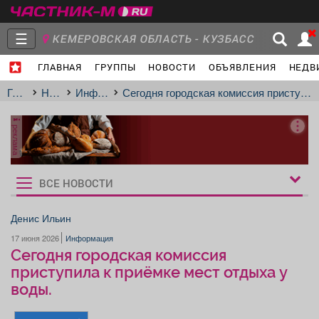
☰
КЕМЕРОВСКАЯ ОБЛАСТЬ - КУЗБАСС
ГЛАВНАЯ
ГРУППЫ
НОВОСТИ
ОБЪЯВЛЕНИЯ
НЕДВ
Главная
Группы
Новости
Главная
Новости
Информация
Сегодня городская комиссия приступила к приёмке мест отдыха у воды.
реклама
Объявления
Недвижимость
Услуги
ВСЕ НОВОСТИ
Рукбрики
новостей
Денис Ильин
17 июня 2026
Информация
Работа
Транспорт
Компании
Сегодня городская комиссия
приступила к приёмке мест отдыха у
воды.