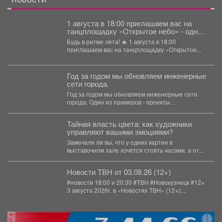
1 августа в 18:00 приглашаем вас на
танцплощадку «Открытое небо» - одно
из самых атмосферных событий этого
Будь в ритме лета! 🔥 1 августа в 18:00
лета!
приглашаем вас на танцплощадку «Открытое...
Год за годом мы обновляем инженерные
сети города.
Год за годом мы обновляем инженерные сети
города. Один из примеров - проекты
Водоканала....
Тайная власть цвета: как художники
управляют вашими эмоциями?
Замечали ли вы, что у одних картин в
выставочном зале хочется стоять часами, а от...
Новости ТВН от 03.08.26 (12+)
#новости 18:00 и 20:30 #ТВН #Новокузнецк #12+
3 августа 2026г. в «Новостях ТВН» (12+):...