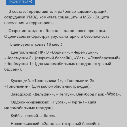
Поделиться
Афиша
Обучение
Проекты
В составе: представители районных администраций,
сотрудники УМВД, комитета соцзащиты и МБУ «Защита
населения и территории».
Открытие каждого объекта - только после проверки.
Товары
Поздравления
Погода
Оцениваем инфраструктуру, санитарию и безопасность.
Планируем открыть 16 мест:
· Центральный: ПКиО «Водный», «Черемушки»,
«Черемушки-2» (открытый бассейн), «Уют», «Левобережный»,
«Черёмушки-1» (для маломобильных граждан, открытый
ТВ программа
Я - пенсионер
бассейн).
· Кузнецкий: «Топольники-1», «Топольники-2»,
«Топольники» (для маломобильных граждан).
· Заводской: «Дельфин», «Нептун», Вейкборд парк «Woda».
· Орджоникидзевский: «Пурга», «Пурга-1» (для
маломобильных граждан).
· Куйбышевский: «Шале».
· Новоильинский: «Застава» (открытый бассейн).