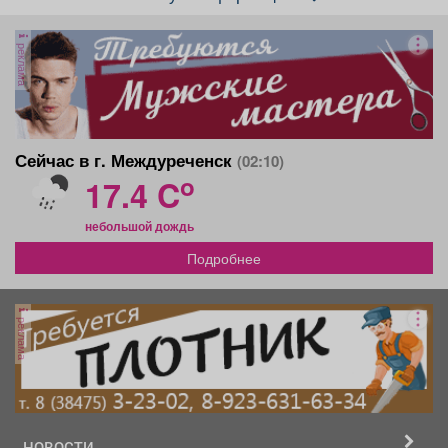
реклама
Сейчас в г. Междуреченск
(02:10)
o
17.4 C
небольшой дождь
Подробнее
реклама
НОВОСТИ