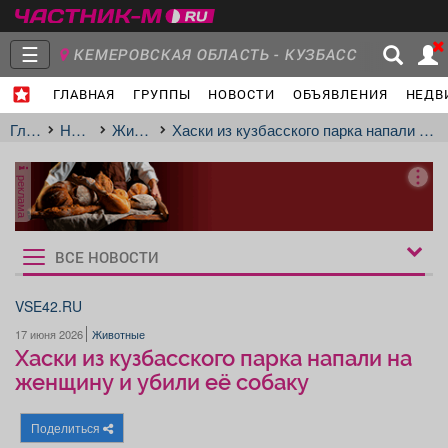
☰
КЕМЕРОВСКАЯ ОБЛАСТЬ - КУЗБАСС
ГЛАВНАЯ
ГРУППЫ
НОВОСТИ
ОБЪЯВЛЕНИЯ
НЕДВ
Главная
Группы
Новости
Главная
Новости
Животные
Хаски из кузбасского парка напали на женщину и убили её собаку
реклама
Объявления
Недвижимость
Услуги
ВСЕ НОВОСТИ
Рукбрики
новостей
VSE42.RU
17 июня 2026
Животные
Работа
Транспорт
Компании
Хаски из кузбасского парка напали на
женщину и убили её собаку
Поделиться