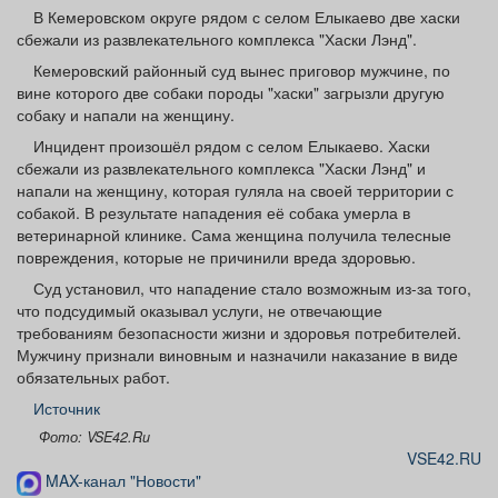
Афиша
Обучение
Проекты
В Кемеровском округе рядом с селом Елыкаево две хаски
сбежали из развлекательного комплекса "Хаски Лэнд".
Кемеровский районный суд вынес приговор мужчине, по
вине которого две собаки породы "хаски" загрызли другую
собаку и напали на женщину.
Товары
Поздравления
Погода
Инцидент произошёл рядом с селом Елыкаево. Хаски
сбежали из развлекательного комплекса "Хаски Лэнд" и
напали на женщину, которая гуляла на своей территории с
собакой. В результате нападения её собака умерла в
ветеринарной клинике. Сама женщина получила телесные
повреждения, которые не причинили вреда здоровью.
ТВ программа
Я - пенсионер
Суд установил, что нападение стало возможным из-за того,
что подсудимый оказывал услуги, не отвечающие
требованиям безопасности жизни и здоровья потребителей.
Мужчину признали виновным и назначили наказание в виде
обязательных работ.
Источник
Фото: VSE42.Ru
VSE42.RU
MAX-канал "Новости"