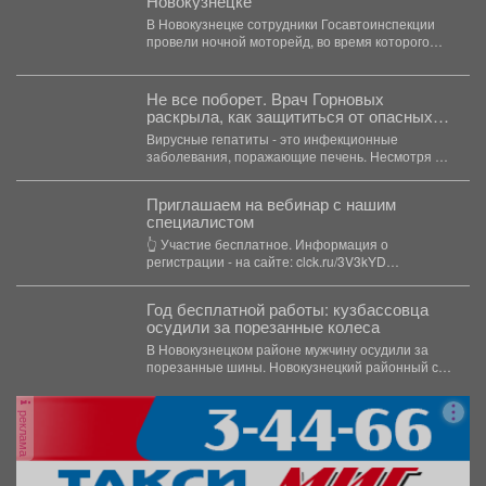
Новокузнецке
В Новокузнецке сотрудники Госавтоинспекции
провели ночной моторейд, во время которого
выявили несколько десятков нарушений. ...
Не все поборет. Врач Горновых
раскрыла, как защититься от опасных
гепатитов
Вирусные гепатиты - это инфекционные
заболевания, поражающие печень. Несмотря на
различия в путях передачи и...
Приглашаем на вебинар с нашим
специалистом
👆 Участие бесплатное. Информация о
регистрации - на сайте: clck.ru/3V3kYD
Подробная программа вебинара -...
Год бесплатной работы: кузбассовца
осудили за порезанные колеса
В Новокузнецком районе мужчину осудили за
порезанные шины. Новокузнецкий районный суд
вынес приговор местному...
реклама