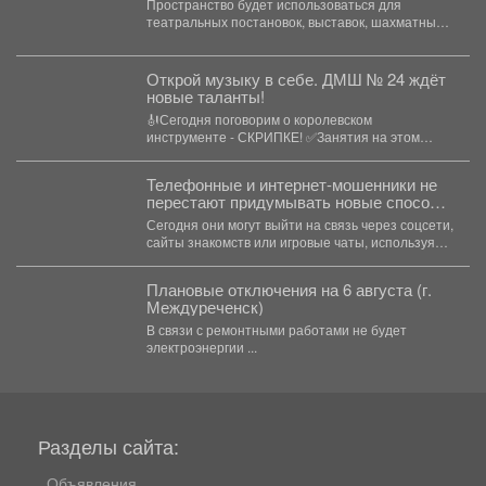
Пространство будет использоваться для
театральных постановок, выставок, шахматных
турниров, деловых встреч. «Мы создаем для...
Открой музыку в себе. ДМШ № 24 ждёт
новые таланты!
🎻Сегодня поговорим о королевском
инструменте - СКРИПКЕ! ✅Занятия на этом
инструменте стимулируют пальцы левой...
Телефонные и интернет-мошенники не
перестают придумывать новые способы
обмана.
Сегодня они могут выйти на связь через соцсети,
сайты знакомств или игровые чаты, используя
самые...
Плановые отключения на 6 августа (г.
Междуреченск)
В связи с ремонтными работами не будет
электроэнергии ...
Разделы сайта:
Объявления