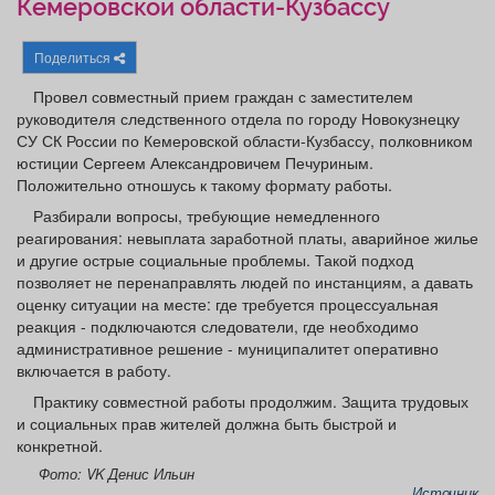
Кемеровской области-Кузбассу
Афиша
Обучение
Проекты
Поделиться
Провел совместный прием граждан с заместителем
руководителя следственного отдела по городу Новокузнецку
Товары
Поздравления
Погода
СУ СК России по Кемеровской области-Кузбассу, полковником
юстиции Сергеем Александровичем Печуриным.
Положительно отношусь к такому формату работы.
Разбирали вопросы, требующие немедленного
реагирования: невыплата заработной платы, аварийное жилье
и другие острые социальные проблемы. Такой подход
ТВ программа
Я - пенсионер
позволяет не перенаправлять людей по инстанциям, а давать
оценку ситуации на месте: где требуется процессуальная
реакция - подключаются следователи, где необходимо
административное решение - муниципалитет оперативно
включается в работу.
Практику совместной работы продолжим. Защита трудовых
и социальных прав жителей должна быть быстрой и
конкретной.
Фото: VK Денис Ильин
Источник