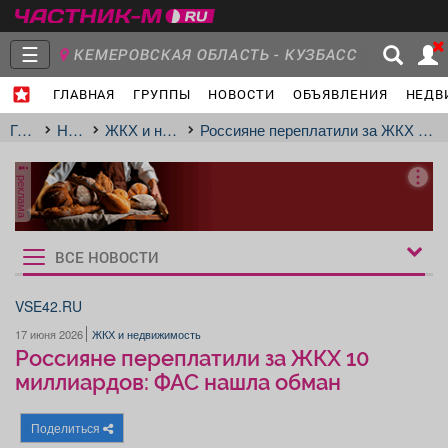
☰
КЕМЕРОВСКАЯ ОБЛАСТЬ - КУЗБАСС
ГЛАВНАЯ
ГРУППЫ
НОВОСТИ
ОБЪЯВЛЕНИЯ
НЕДВ
Главная
Группы
Новости
Главная
Новости
ЖКХ и недвижимость
Россияне переплатили за ЖКХ 10 миллиардов: ФАС нашла обман
реклама
Объявления
Недвижимость
Услуги
ВСЕ НОВОСТИ
Рукбрики
новостей
VSE42.RU
17 июня 2026
ЖКХ и недвижимость
Работа
Транспорт
Компании
Россияне переплатили за ЖКХ 10
миллиардов: ФАС нашла обман
Поделиться