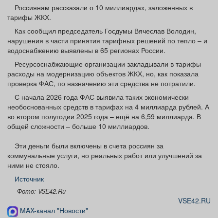
Афиша
Обучение
Проекты
Россиянам рассказали о 10 миллиардах, заложенных в
тарифы ЖКХ.
Как сообщил председатель Госдумы Вячеслав Володин,
нарушения в части принятия тарифных решений по тепло – и
водоснабжению выявлены в 65 регионах России.
Товары
Поздравления
Погода
Ресурсоснабжающие организации закладывали в тарифы
расходы на модернизацию объектов ЖКХ, но, как показала
проверка ФАС, по назначению эти средства не потратили.
С начала 2026 года ФАС выявила таких экономически
необоснованных средств в тарифах на 4 миллиарда рублей. А
ТВ программа
Я - пенсионер
во втором полугодии 2025 года – ещё на 6,59 миллиарда. В
общей сложности – больше 10 миллиардов.
Эти деньги были включены в счета россиян за
коммунальные услуги, но реальных работ или улучшений за
ними не стояло.
Источник
Фото: VSE42.Ru
VSE42.RU
MAX-канал "Новости"