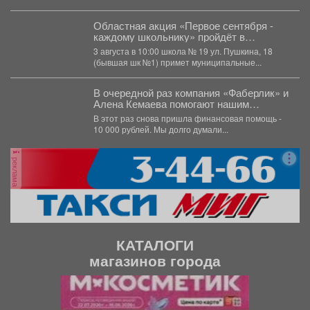
семидневки и наметили ключевые задачи на...
Областная акция «Первое сентября -
каждому школьнику» пройдёт в
Междуреченске.
3 августа в 10:00 школа № 19 ул. Пушкина, 18
(бывшая шк №1) примет муниципальные...
В очередной раз компания «Фаберлик» и
Алена Кемаева помогают нашим
хвостикам!
В этот раз снова пришла финансовая помощь -
10 000 рублей. Мы долго думали...
реклама
КАТАЛОГИ
магазинов города
П
С
р
л