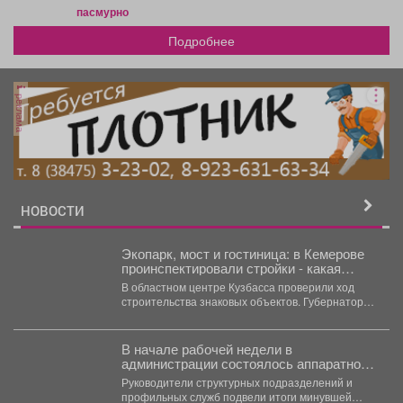
пасмурно
Подробнее
реклама
НОВОСТИ
Экопарк, мост и гостиница: в Кемерове
проинспектировали стройки - какая
готовность объектов
В областном центре Кузбасса проверили ход
строительства знаковых объектов. Губернатор
Кузбасса Илья Середюк проинспектировал...
В начале рабочей недели в
администрации состоялось аппаратное
совещание.
Руководители структурных подразделений и
профильных служб подвели итоги минувшей