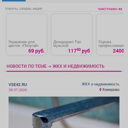
ТОВАРЫ, СКИДКИ, АКЦИИ
Украшение для
Дезодорант Fax
Оценка
цветов «Попугай»
мужской
профессиональ
рисков как
50
69 руб.
117
руб
2400 р
эффективный
инструмент
управления
НОВОСТИ ПО ТЕМЕ -> ЖКХ И НЕДВИЖИМОСТЬ
ЖКХ и недвижимость
VSE42.RU
Кемерово
28.07.2026