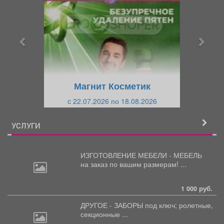
е
е
д
д
ы
у
д
ю
у
щ
щ
и
Магнит Косметик
и
й
c 22.07.2026 по 18.08.2026
й
УСЛУГИ
ИЗГОТОВЛЕНИЕ МЕБЕЛИ - МЕБЕЛЬ
на
заказ по вашим размерам! ...
1 000 руб.
ДРУГОЕ - ЗАБОРЫ под
ключ; ролетные,
секционные ...