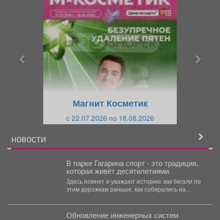
П
С
р
л
е
е
д
д
ы
у
д
ю
у
щ
щ
и
Магнит Косметик
и
й
c 22.07.2026 по 18.08.2026
й
НОВОСТИ
В парке Гагарина спорт - это традиция,
которая живёт десятилетиями.
Здесь помнят и уважают историю: как бегали по
этим дорожкам раньше, как собирались на
массовые...
Обновление инженерных систем