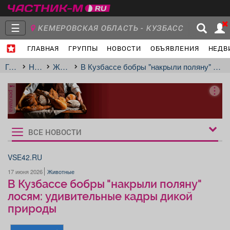
☰
КЕМЕРОВСКАЯ ОБЛАСТЬ - КУЗБАСС
ГЛАВНАЯ
ГРУППЫ
НОВОСТИ
ОБЪЯВЛЕНИЯ
НЕДВ
Главная
Группы
Новости
Главная
Новости
Животные
В Кузбассе бобры "накрыли поляну" лосям: удивительные кадры дикой природы
реклама
Объявления
Недвижимость
Услуги
ВСЕ НОВОСТИ
Рукбрики
новостей
VSE42.RU
17 июня 2026
Животные
Работа
Транспорт
Компании
В Кузбассе бобры "накрыли поляну"
лосям: удивительные кадры дикой
природы