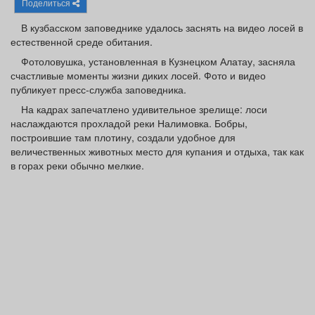
Поделиться
Афиша
Обучение
Проекты
В кузбасском заповеднике удалось заснять на видео лосей в
естественной среде обитания.
Фотоловушка, установленная в Кузнецком Алатау, засняла
счастливые моменты жизни диких лосей. Фото и видео
Товары
Поздравления
Погода
публикует пресс-служба заповедника.
На кадрах запечатлено удивительное зрелище: лоси
наслаждаются прохладой реки Налимовка. Бобры,
построившие там плотину, создали удобное для
величественных животных место для купания и отдыха, так как
в горах реки обычно мелкие.
ТВ программа
Я - пенсионер