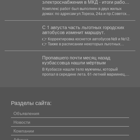
электроснабжения в МКД - итоги работ в
рамках программы капремонта
Комплекс работ был выполнен в двух жилых
домах: по адресам ул.Тореза, 24а и пр.Советской
Армии,...
С 1 августа часть льготных городских
автобусов изменит маршрут.
👉 Корректировка коснется автобусов №9 и №12.
👉 Также в расписании некоторых льготных
городских...
Пропавшего почти месяц назад
кузбассовца нашли мёртвым
В Кузбассе нашли тело мужчины, который
пропал в середине лета. 61-летний мариинец,
ориентировку на...
Разделы сайта:
Объявления
Новости
Компании
Афиша