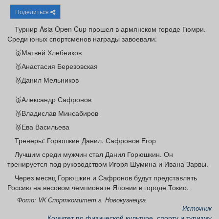
Афиша
Обучение
Проекты
Поделиться
Турнир Asia Open Cup прошел в армянском городе Гюмри.
Среди юных спортсменов награды завоевали:
🥇Матвей Хлебников
Товары
Поздравления
Погода
🥈Анастасия Березовская
🥈Данил Мельников
🥉Александр Сафронов
🥉Владислав Минсабиров
ТВ программа
Я - пенсионер
🥉Ева Васильева
Тренеры: Горюшкин Данил, Сафронов Егор
Лучшим среди мужчин стал Данил Горюшкин. Он
тренируется под руководством Игоря Шумина и Ивана Зарвы.
Через месяц Горюшкин и Сафронов будут представлять
Россию на весовом чемпионате Японии в городе Токио.
Фото: VK Спорткомитет г. Новокузнецка
Источник
Комитет по физической культуре, спорту и туризму