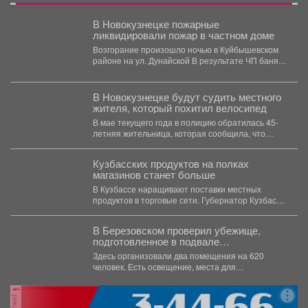
В Новокузнецке пожарные
ликвидировали пожар в частном доме
Возгорание произошло ночью в Куйбышевском
районе на ул. Дунайской В результате ЧП баня
полностью уничтожена...
В Новокузнецке будут судить местного
жителя, который похитил велосипед
В мае текущего года в полицию обратилась 45-
летняя жительница, которая сообщила, что
неизвестный похитил принадлежащий...
Кузбасских продуктов на полках
магазинов станет больше
В Кузбассе наращивают поставки местных
продуктов в торговые сети. Губернатор Кузбасса
Илья Середюк сообщил,...
В Березовском проверил убежище,
подготовленное в подвале
политехнического техникума.
Здесь организовали два помещения на 620
человек. Есть освещение, места для
размещения людей и...
реклама