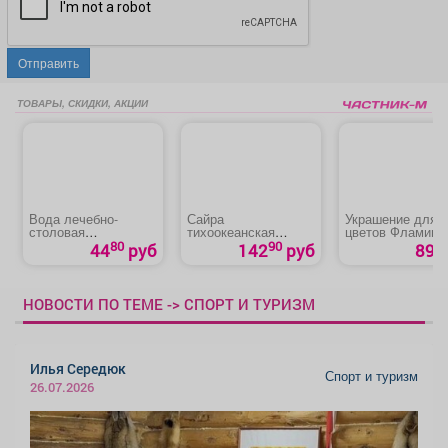
Отправить
ТОВАРЫ, СКИДКИ, АКЦИИ
Вода лечебно-
Сайра
Украшение для
столовая
тихоокеанская
цветов Фламинго с
минеральная
натуральная с
крыльями
80
90
44
руб
142
руб
89 р
природная питьевая
добавлением масла
«Борисовская»
НОВОСТИ ПО ТЕМЕ -> СПОРТ И ТУРИЗМ
Илья Середюк
Спорт и туризм
26.07.2026