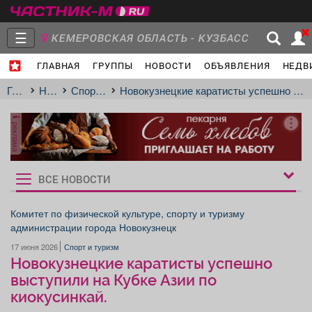
☰
КЕМЕРОВСКАЯ ОБЛАСТЬ - КУЗБАСС
ГЛАВНАЯ
ГРУППЫ
НОВОСТИ
ОБЪЯВЛЕНИЯ
НЕДВ
Главная
Группы
Новости
Главная
Новости
Спорт и туризм
Новокузнецкие каратисты успешно выступили на Кубке Азии по киокусинкай.
реклама
Объявления
Недвижимость
Услуги
ВСЕ НОВОСТИ
Рукбрики
новостей
Комитет по физической культуре, спорту и туризму
администрации города Новокузнецк
Работа
Транспорт
Компании
17 июня 2026
Спорт и туризм
Новокузнецкие каратисты успешно
выступили на Кубке Азии по
киокусинкай.