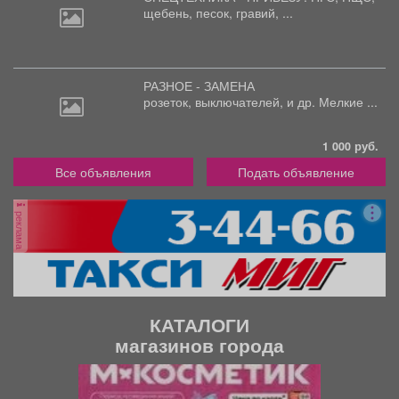
щебень, песок, гравий, ...
РАЗНОЕ - ЗАМЕНА
розеток,
выключателей, и др. Мелкие ...
1 000 руб.
Все объявления
Подать объявление
реклама
КАТАЛОГИ
магазинов города
П
С