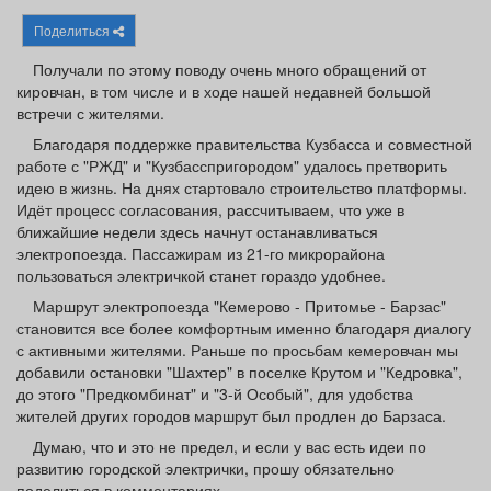
Афиша
Обучение
Проекты
Поделиться
Получали по этому поводу очень много обращений от
кировчан, в том числе и в ходе нашей недавней большой
встречи с жителями.
Товары
Поздравления
Погода
Благодаря поддержке правительства Кузбасса и совместной
работе с "РЖД" и "Кузбасспригородом" удалось претворить
идею в жизнь. На днях стартовало строительство платформы.
Идёт процесс согласования, рассчитываем, что уже в
ближайшие недели здесь начнут останавливаться
электропоезда. Пассажирам из 21-го микрорайона
ТВ программа
Я - пенсионер
пользоваться электричкой станет гораздо удобнее.
Маршрут электропоезда "Кемерово - Притомье - Барзас"
становится все более комфортным именно благодаря диалогу
с активными жителями. Раньше по просьбам кемеровчан мы
добавили остановки "Шахтер" в поселке Крутом и "Кедровка",
до этого "Предкомбинат" и "3-й Особый", для удобства
жителей других городов маршрут был продлен до Барзаса.
Думаю, что и это не предел, и если у вас есть идеи по
развитию городской электрички, прошу обязательно
поделиться в комментариях.