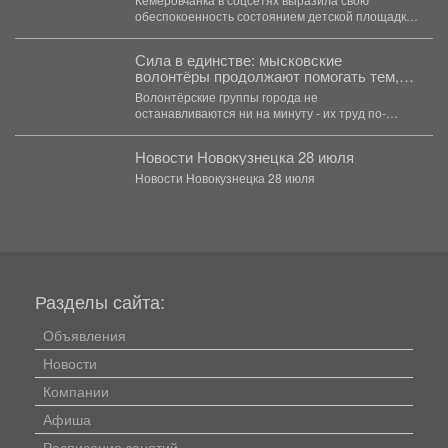
обеспокоенность состоянием детской площадки
в сквере. Речь идет о...
Сила в единстве: мысковские
волонтёры продолжают помогать тем,
кто в этом нуждается!
Волонтёрские группы города не
останавливаются ни на минуту - их труд по-
настоящему бесценен. Сейчас добровольцы...
Новости Новокузнецка 28 июля
Новости Новокузнецка 28 июля
Разделы сайта:
Объявления
Новости
Компании
Афиша
Расписание занятий