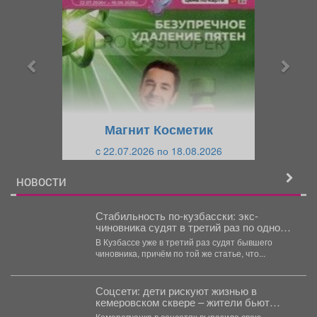
р
л
е
е
д
д
ы
у
д
ю
у
щ
щ
и
Магнит Косметик
и
й
c 22.07.2026 по 18.08.2026
й
НОВОСТИ
Стабильность по-кузбасски: экс-
чиновника судят в третий раз по одной и
той же статье
В Кузбассе уже в третий раз судят бывшего
чиновника, причём по той же статье, что...
Соцсети: дети рискуют жизнью в
кемеровском сквере – жители бьют
тревогу
Кемеровчанка в соцсетях выразила свою