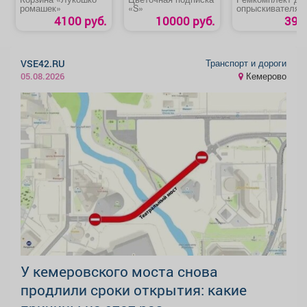
ромашек»
«S»
опрыскивателя
«ОП-207/ОП-209
4100 руб.
10000 руб.
39 р
№1»
Транспорт и дороги
VSE42.RU
Кемерово
05.08.2026
У кемеровского моста снова
продлили сроки открытия: какие