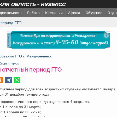
АЯ ОБЛАСТЬ - КУЗБАСС
движимость
Работа
Компании
Афиша
Обучение
Отды
й период ГТО
реклама
рования ГТО г. Междуреченск
Спорт и туризм
й отчетный период ГТО
тчетный период для всех возрастных ступеней наступает 1 января 
ся 31 декабря текущего года.
годового отчетного периода выделяется 4 квартала:
 с 1 января по 31 марта;
: с 1 апреля по 30 июня;
л: с 1 июля по 30 сентября;