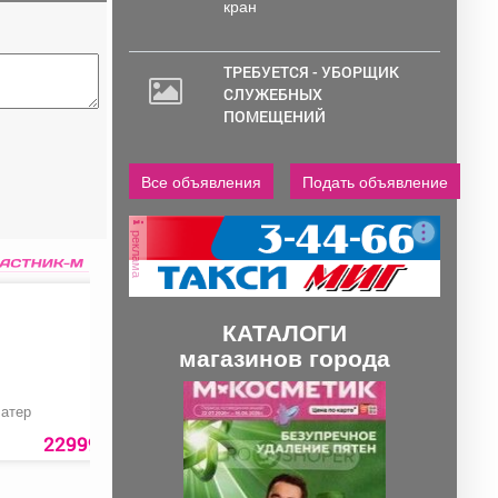
кран
ТРЕБУЕТСЯ - УБОРЩИК
СЛУЖЕБНЫХ
ПОМЕЩЕНИЙ
Все объявления
Подать объявление
реклама
КАТАЛОГИ
магазинов города
П
С
атер
Колорирование
Влажная уборка
р
л
салона автомобиля
22999 руб.
800 руб.
100 ру
е
е
д
д