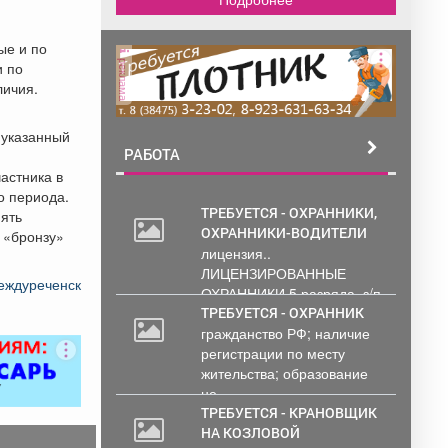
ые и по
реклама
и по
личия.
в указанный
РАБОТА
астника в
о периода.
ТРЕБУЕТСЯ - ОХРАННИКИ,
нять
ОХРАННИКИ-ВОДИТЕЛИ
 «бронзу»
лицензия..
ЛИЦЕНЗИРОВАННЫЕ
Междуреченск
ОХРАННИКИ 5 разряда, з/п
от 33000 руб. 6...
ТРЕБУЕТСЯ - ОХРАННИК
гражданство РФ; наличие
регистрации по месту
жительства; образование
не...
ТРЕБУЕТСЯ - КРАНОВЩИК
НА КОЗЛОВОЙ