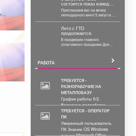
состоится показ комедии
Леонида Гайдая
Приглашаем вас на вечер
«Операция „Ы“, и другие
т
легендарного кино! 5 августа в
приключения Шурика»
18:00 состоится показ комедии
(1965).
Леонида Гайдая...
Лето с ГТО
продолжается.
В предверии главного
спортивного праздника Дня
физкультурника Центр
тестирования ВФСК ГТО МАУ
ДО "Спортивной...
РАБОТА
ТРЕБУЕТСЯ -
РАЗНОРАБОЧИЕ НА
МЕТАЛЛОБАЗУ
График работы 5/2.
Возможна подработка..
ТРЕБУЕТСЯ - ОПЕРАТОР
ПК
Уверенный пользователь
ПК Знание OS Windows
знание Microsoft Office .