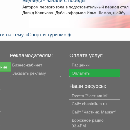
медведи» начали с победы!
Автором первого гола в подготовительный период стал
Давид Каличава. Дубль оформил Илья Шамов, шайбу
забросил...
ти на тему «Спорт и туризм»
Рекламодателям:
Оплата услуг:
Бизнес-кабинет
Расценки
ение
Заказать рекламу
Оплатить
Наши ресурсы:
Газета "Частник-М"
Сайт chastnik-m.ru
Сайт "Частник. Маркет"
Дорожное радио
93.4FM