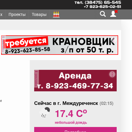
тел. (38475) 65-545
+7 923-625-02-51
х
Проекты
Товары
реклама
реклама
и
Сейчас в г. Междуреченск
(02:15)
o
17.4 C
небольшой дождь
Подробнее