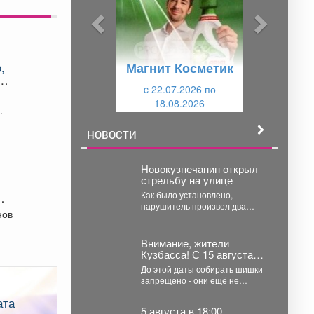
ы
у
д
ю
у
щ
,
Магнит Косметик
щ
и
и
c 22.07.2026 по
й
18.08.2026
й
.
НОВОСТИ
Новокузнечанин открыл
стрельбу на улице
Как было установлено,
нарушитель произвел два
нов
выстрела из травматического
пистолета во дворе дома на
ул....
Внимание, жители
Кузбасса! С 15 августа
стартует сезон сбора
До этой даты собирать шишки
кедрового ореха.
запрещено - они ещё не
созрели, и искусственный сбор
вредит...
5 августа в 18:00