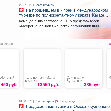
29.07.2026 |
Спорт и туризм
На прошедшем в Японии международном
турнире по полноконтактному каратэ Karate
Dream Festival кузбасские спортсмены завоев
Команда была составлена из 15 представителей
5 медалей.
«Межрегиональной Сибирской организации шин
киокушинкай каратэ-до». Лучшего результата добилась..
КИ, АКЦИИ
ебельный
Таль цепная «Matrix
Свинина по -
М
519425»
Бургунски
2450 руб.
13550 руб.
385 руб.
04.08.2026 |
Спорт и туризм
|
Новокузнецк
Предсезонный турнир в Омске «Кузнецкие