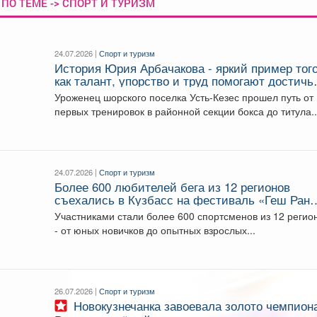
ПО ТЕМЕ -> СПОРТ И ТУРИЗМ
24.07.2026 |
Спорт и туризм
История Юрия Арбачакова - яркий пример того
как талант, упорство и труд помогают достичь
мировых спортивных вершин.
Уроженец шорского поселка Усть-Кезес прошел путь от
первых тренировок в районной секции бокса до титула..
24.07.2026 |
Спорт и туризм
Более 600 любителей бега из 12 регионов
съехались в Кузбасс на фестиваль «Геш Ран
Фест»
Участниками стали более 600 спортсменов из 12 регио
- от юных новичков до опытных взрослых...
26.07.2026 |
Спорт и туризм
Новокузнечанка завоевала золото чемпионата