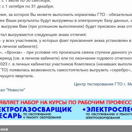
: с 1 октября по 31 декабря.
емя, за которое Вы можете выполнить нормативы ГТО - обязательн
ее Ваши результаты будут выгружены в электронную базу данных, 
 выгрузки Вам (при успешном выполнении) будет присвоен знак от
ртал выгружаются следующие знаки отличия:
 - у всех участников, у которых факт присвоения знака установлен 
в личном кабинете);
», «бронза» - при условии что произошла смена ступени данного уч
ериод (см. в личном кабинете) или по окончании годового отчетног
2023 г. в личных кабинетах участников Комплекса (начавших выпол
ТО) появилась возможность самостоятельно выгрузить «серебро»,
екущего квартала.
Центр тестирования ГТО г. 
ал "Новости"
риев