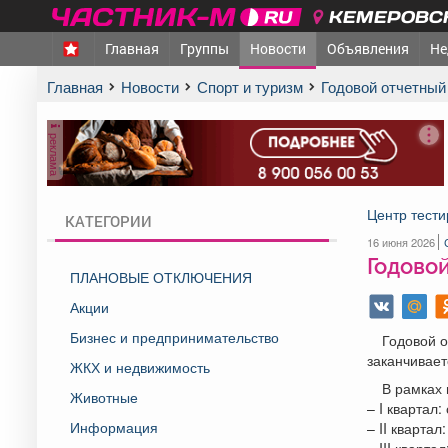
КЕМЕРОВСК
Главная
Группы
Новости
Объявления
Не
Главная
Новости
Спорт и туризм
Годовой отчетны
реклама
Центр тести
КАТЕГОРИИ
16 июня 2026
Годово
ПЛАНОВЫЕ ОТКЛЮЧЕНИЯ
Акции
Бизнес и предпринимательство
Годовой о
заканчивает
ЖКХ и недвижимость
В рамках 
Животные
– I квартал:
Информация
– II квартал
– III кварта