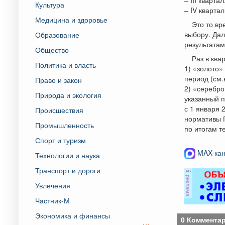
Культура
– IV квартал
Медицина и здоровье
Это то вр
выбору. Дал
Образование
результатам
Общество
Раз в ква
Политика и власть
1) «золото»
период (см.
Право и закон
2) «серебро
Природа и экология
указанный п
с 1 января 
Происшествия
нормативы Г
Промышленность
по итогам т
Спорт и туризм
MAX-кан
Технологии и наука
Транспорт и дороги
реклама
Увлечения
Частник-М
Экономика и финансы
0 Коммента