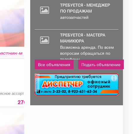
Обработка и...
ТРЕБУЕТСЯ - МЕНЕДЖЕР
ПО ПРОДАЖАМ
автозапчастей
али
ТРЕБУЕТСЯ - МАСТЕРА
.
МАНИКЮРА
Возможна аренда. По всем
вопросам обращаться по
телефону..
Все объявления
Подать объявление
реклама
ясное ассорти
Поролон мебельный
Поролон мебельны
листовой
270 руб.
5650 руб.
4650 ру