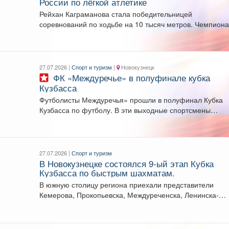
России по лёгкой атлетике
Рейхан Каграманова стала победительницей
соревнований по ходьбе на 10 тысяч метров. Чемпиона
России проходит в...
27.07.2026 |
Спорт и туризм
|
Новокузнецк
ФК «Междуречье» в полуфинале кубка
Кузбасса
Футболисты Междуречья» прошли в полуфинал Кубка
Кузбасса по футболу. В эти выходные спортсмены
выиграли четвертьфинал...
27.07.2026 |
Спорт и туризм
В Новокузнецке состоялся 9-ый этап Кубка
Кузбасса по быстрым шахматам.
В южную столицу региона приехали представители
Кемерова, Прокопьевска, Междуреченска, Ленинска-
Кузнецкого, Топок, а также гости из...