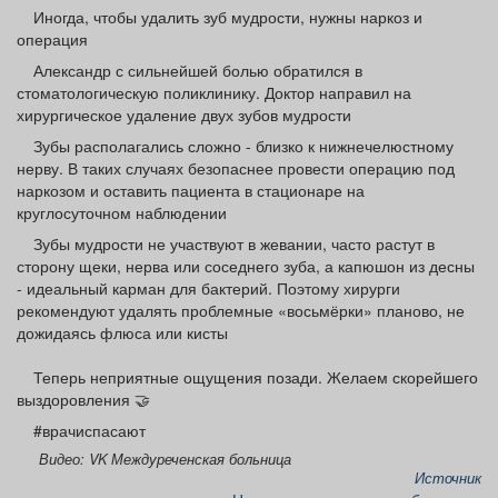
Афиша
Обучение
Проекты
Иногда, чтобы удалить зуб мудрости, нужны наркоз и
операция
Александр с сильнейшей болью обратился в
стоматологическую поликлинику. Доктор направил на
хирургическое удаление двух зубов мудрости
Товары
Поздравления
Погода
Зубы располагались сложно - близко к нижнечелюстному
нерву. В таких случаях безопаснее провести операцию под
наркозом и оставить пациента в стационаре на
круглосуточном наблюдении
Зубы мудрости не участвуют в жевании, часто растут в
ТВ программа
Я - пенсионер
сторону щеки, нерва или соседнего зуба, а капюшон из десны
- идеальный карман для бактерий. Поэтому хирурги
рекомендуют удалять проблемные «восьмёрки» планово, не
дожидаясь флюса или кисты
Теперь неприятные ощущения позади. Желаем скорейшего
выздоровления 🤝
#врачиспасают
Видео: VK Междуреченская больница
Источник