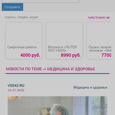
Отправить
ТОВАРЫ, СКИДКИ, АКЦИИ
Сварочные работы
Мотокоса «HUTER
Пушка газовая
GGT-1500S»
тепловая «Stehe
SG-15»
4000 руб.
8990 руб.
7700 р
НОВОСТИ ПО ТЕМЕ -> МЕДИЦИНА И ЗДОРОВЬЕ
VSE42.RU
Медицина и здоровье
24.07.2026