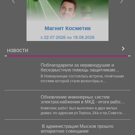
д
ю
у
щ
щ
и
Магнит Косметик
и
й
c 22.07.2026 по 18.08.2026
й
НОВОСТИ
Поблагодарили за неравнодушие и
бескорыстную помощь защитникам
Отечества.
В Новокузнецке состоялась встреча, почётными
гостями которой стали волонтёры и
общественники, оказывающие поддержку
участникам спецоперации....
Обновление инженерных систем
электроснабжения в МКД - итоги работ в
рамках программы капремонта
Комплекс работ был выполнен в двух жилых
домах: по адресам ул.Тореза, 24а и пр.Советской
Армии,...
В администрации Мысков прошло
аппаратное совещание