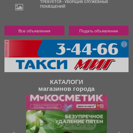
ТРЕБУЕТСЯ - УБОРЩИК СЛУЖЕБНЫХ
ПОМЕЩЕНИЙ
Все объявления
Подать объявление
реклама
КАТАЛОГИ
магазинов города
П
С
р
л
е
е
д
д
ы
у