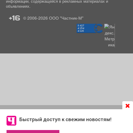
информации, содержащейся в рекламных материалах и
объявлениях.
+16
© 2006-2026
ООО "Частник-М"
Продолжая использовать сайт
chastnik-m.ru
, Вы даете
согласие на обработку файлов cookie, которые
Быстрый доступ к свежим новостям!
обеспечивают корректную работу сайта и сбора
информации для улучшения качества сервисов.