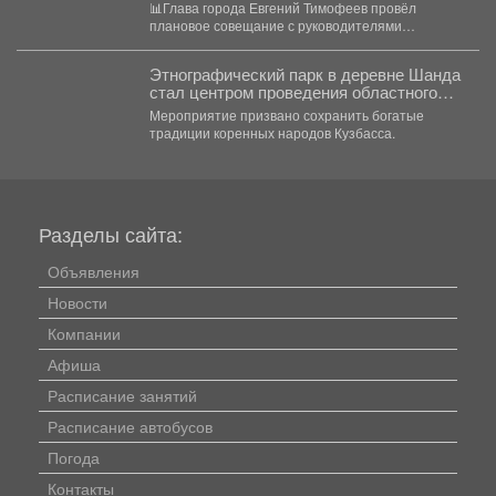
📊Глава города Евгений Тимофеев провёл
плановое совещание с руководителями
структурных подразделений. На встрече
заслушали доклады...
Этнографический парк в деревне Шанда
стал центром проведения областного
телеутского национального праздника
Мероприятие призвано сохранить богатые
Единства «Теле-Каан-2026»!
традиции коренных народов Кузбасса.
Разделы сайта:
Объявления
Новости
Компании
Афиша
Расписание занятий
Расписание автобусов
Погода
Контакты