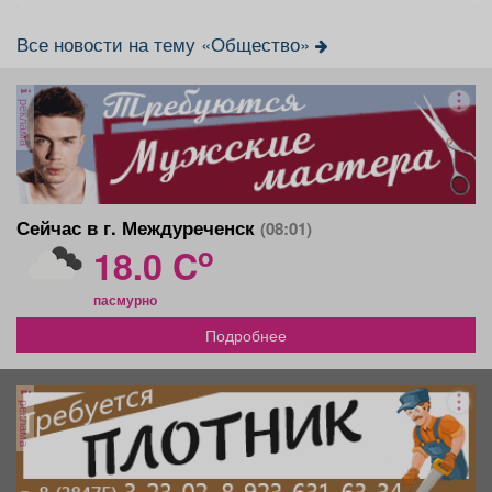
Все новости на тему «Общество»
реклама
Сейчас в г. Междуреченск
(08:01)
o
18.0 C
пасмурно
Подробнее
реклама