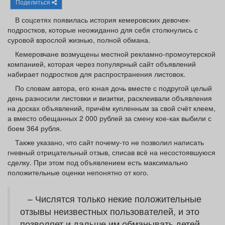
Поделиться
Афиша
Обучение
Проекты
В соцсетях появилась история кемеровских девочек-
подростков, которые неожиданно для себя столкнулись с
суровой взрослой жизнью, полной обмана.
Кемеровчане возмущены местной рекламно-промоутерской
Товары
Поздравления
Погода
компанией, которая через популярный сайт объявлений
набирает подростков для распространения листовок.
По словам автора, его юная дочь вместе с подругой целый
день разносили листовки и визитки, расклеивали объявления
на досках объявлений, причём купленным за свой счёт клеем,
а вместо обещанных 2 000 рублей за смену кое-как выбили с
ТВ программа
Я - пенсионер
боем 364 рубля.
Также указано, что сайт почему-то не позволил написать
гневный отрицательный отзыв, списав всё на несостоявшуюся
сделку. При этом под объявлением есть максимально
положительные оценки непонятно от кого.
– Числятся только некие положительные
отзывы неизвестных пользователей, и это
позволяет и дальше им обманывать детей,