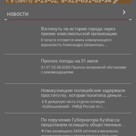
НОВОСТИ
Взглянуть на историю города через
призму комсомольской организации.
К печати готовится книга новокузнецкого
журналиста Александра Шпрингера,
посвящённая коммунистическому союзу
молодёжи. Издание рассказывает не...
Прогноз погоды на 31 июля
31.07-02.08.2026 Прогноз возможной обстановки
с рекомендациями
Новокузнецкие полицейские задержали
проститутку, которая похитила деньги у
клиента
📱В дежурную часть отдела полиции
«Куйбышевский» УМВД России по г.
Новокузнецку обратился 34-летний местный
житель....
По поручению Губернатора Кузбасса
продолжаем оснащать общественные
пространства аптечками первой
🔷Уже размещено 3459 аптечек в магазинах,
помощи.
соцучреждениях и других местах с большим