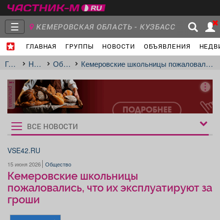
☰
КЕМЕРОВСКАЯ ОБЛАСТЬ - КУЗБАСС
ГЛАВНАЯ
ГРУППЫ
НОВОСТИ
ОБЪЯВЛЕНИЯ
НЕДВ
Главная
Группы
Новости
Главная
Новости
Общество
Кемеровские школьницы пожаловались, что их эксплуатируют за гроши
реклама
Объявления
Недвижимость
Услуги
ВСЕ НОВОСТИ
Рукбрики
новостей
VSE42.RU
15 июня 2026
Общество
Работа
Транспорт
Компании
Кемеровские школьницы
пожаловались, что их эксплуатируют за
гроши