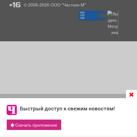
+16
© 2006-2026
ООО "Частник-М"
Продолжая использовать сайт
chastnik-m.ru
, Вы даете
согласие на обработку файлов cookie, которые
Быстрый доступ к свежим новостям!
обеспечивают корректную работу сайта и сбора
информации для улучшения качества сервисов.
Скачать приложение
Что такое cookie