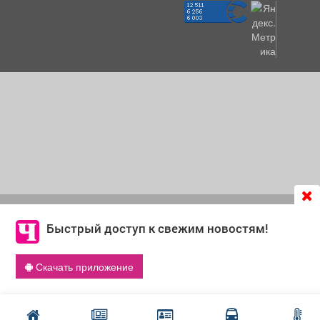
Продолжая использовать сайт
chastnik-m.ru
, Вы даете
согласие на обработку файлов cookie, которые
Быстрый доступ к свежим новостям!
обеспечивают корректную работу сайта и сбора
информации для улучшения качества сервисов.
Скачать приложение
Что такое cookie