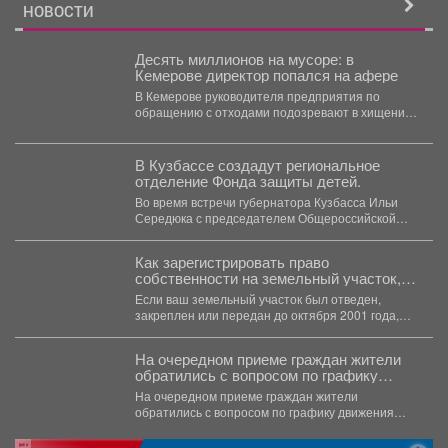
НОВОСТИ
Десять миллионов на мусоре: в
Кемерове директор попался на афере
В Кемерове руководителя предприятия по
обращению с отходами подозревают в хищении
более 10 миллионов рублей....
В Кузбассе создадут региональное
отделение Фонда защиты детей.
Во время встречи губернатора Кузбасса Ильи
Середюка с председателем Общероссийской
общественно-государственной организации
«Фонд защиты детей»...
Как зарегистрировать право
собственности на земельный участок,
предоставленный до 2001 года
Если ваш земельный участок был отведен,
закреплен или передан до октября 2001 года,
его можно...
На очередном приеме граждан жители
обратились с вопросом по графику
движения общественного транспорта.
На очередном приеме граждан жители
обратились с вопросом по графику движения
общественного транспорта. Ещё в...