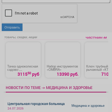
Отправить
ТОВАРЫ, СКИДКИ, АКЦИИ
Тачка одноколесная
Набор инструментов
Ключ трубный
садово-
«OMBRA»
рычажный «КТР-
строительная
50
3115
руб
13390 руб.
710 р
«Palisad»
НОВОСТИ ПО ТЕМЕ -> МЕДИЦИНА И ЗДОРОВЬЕ
Центральная городская больница
Медицина и здоровье
24.07.2026