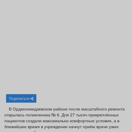
Афиша
Обучение
Проекты
Товары
Поздравления
Погода
ТВ программа
Я - пенсионер
Поделиться
В Орджоникидзевском районе после масштабного ремонта
открылась поликлиника № 6. Для 27 тысяч прикреплённых
пациентов создали максимально комфортные условия, а в
ближайшее время в учреждении начнут приём врачи узких