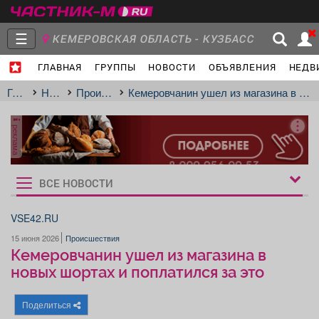
☰
КЕМЕРОВСКАЯ ОБЛАСТЬ - КУЗБАСС
ГЛАВНАЯ
ГРУППЫ
НОВОСТИ
ОБЪЯВЛЕНИЯ
НЕДВ
Главная
Группы
Новости
Главная
Новости
Происшествия
Кемеровчанин ушел из магазина в новых шортах и поплатился за это
реклама
Объявления
Недвижимость
Услуги
ВСЕ НОВОСТИ
Рукбрики
новостей
VSE42.RU
15 июня 2026
Происшествия
Работа
Транспорт
Компании
Кемеровчанин ушел из магазина в
новых шортах и поплатился за это
Поделиться