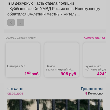
📱В дежурную часть отдела полиции
«Куйбышевский» УМВД России по г. Новокузнецку
обратился 34-летний местный житель....
ТОВАРЫ, СКИДКИ, АКЦИИ
Саморез МК
Замок
Букет микс
велосипедный P-
«Сливовый десе
15/380 C «Сазар»
60
1
руб
306 руб.
4240 р
Происшествия
VSE42.RU
Кемерово
05.08.2026