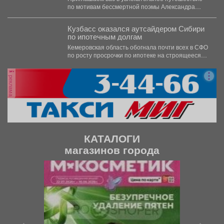
Людмил
по мотивам бессмертной поэмы Александра
Сергеевича Пушкина! 4 августа...
Кузбасс оказался аутсайдером Сибири
по ипотечным долгам
Кемеровская область обогнала почти всех в СФО
по росту просрочки по ипотеке на строящееся
жильё....
реклама
КАТАЛОГИ
магазинов города
П
С
р
л
е
е
д
д
ы
у