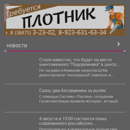
реклама
НОВОСТИ
Стало известно, что будет на месте
уничтоженного "Подорожника" в центре
Кемерова
Не так давно в Кемерове напротив ЦУМа
демонтировали "легендарный" павильон, и
теперь стало известно, что...
Сразу два бесправника за рулём
С помощью Системы «Паутина» сотрудники
Госавтоинспекции выявили мотоцикл , который
по данным базы, не был...
4 августа в 13:00 состоится показ
современного российского
анимационного фильма «Руслан и
Приглашаем вас в увлекательное путешествие