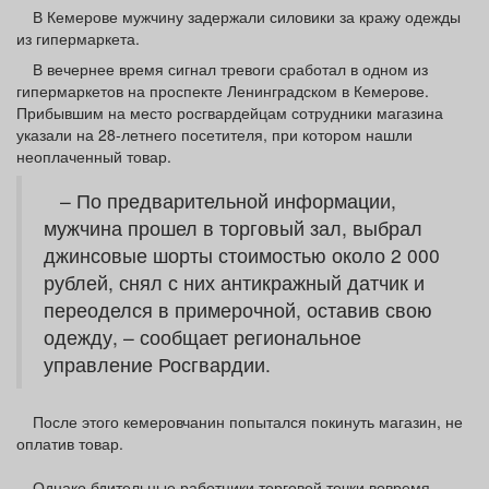
Афиша
Обучение
Проекты
В Кемерове мужчину задержали силовики за кражу одежды
из гипермаркета.
В вечернее время сигнал тревоги сработал в одном из
гипермаркетов на проспекте Ленинградском в Кемерове.
Прибывшим на место росгвардейцам сотрудники магазина
указали на 28-летнего посетителя, при котором нашли
Товары
Поздравления
Погода
неоплаченный товар.
– По предварительной информации,
мужчина прошел в торговый зал, выбрал
джинсовые шорты стоимостью около 2 000
ТВ программа
Я - пенсионер
рублей, снял с них антикражный датчик и
переоделся в примерочной, оставив свою
одежду, – сообщает региональное
управление Росгвардии.
После этого кемеровчанин попытался покинуть магазин, не
оплатив товар.
Однако бдительные работники торговой точки вовремя