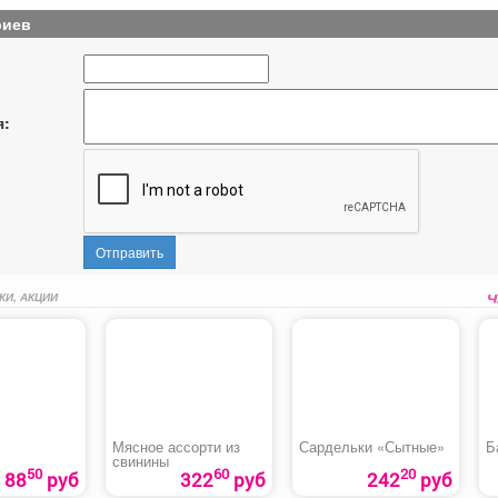
риев
я:
Отправить
КИ, АКЦИИ
Мясное ассорти из
Сардельки «Сытные»
Б
свинины
50
60
20
88
руб
322
руб
242
руб