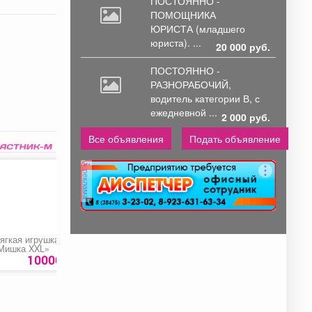
ПОСТОЯННО -
ПОМОЩНИКА
ЮРИСТА
(младшего
юриста). ...
20 000 руб.
ПОСТОЯННО -
РАЗНОРАБОЧИЙ,
водитель
категории В, с
ежедневной ...
2 000 руб.
Все объявления
Подать объявление
реклама
ягкая игрушка
Бургер «Пикантный»
Пицца «Ди Маре»
Мишка XXL»
10000 руб.
449 руб.
770 ру