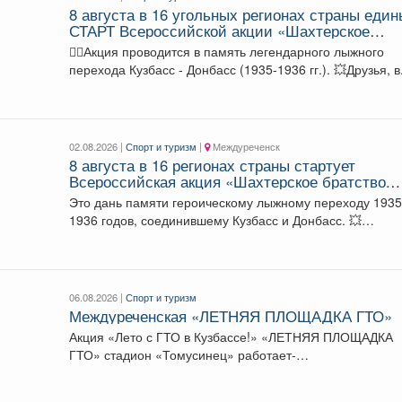
8 августа в 16 угольных регионах страны еди
СТАРТ Всероссийской акции «Шахтерское
братство. Сильные духом».
🏃‍♀️Акция проводится в память легендарного лыжного
перехода Кузбасс - Донбасс (1935-1936 гг.). 💥Друз
02.08.2026 |
Спорт и туризм
|
Междуреченск
8 августа в 16 регионах страны стартует
Всероссийская акция «Шахтерское братство.
Сильные духом».
Это дань памяти героическому лыжному переходу 1935
1936 годов, соединившему Кузбасс и Донбасс. 💥
Междуреченский...
06.08.2026 |
Спорт и туризм
Междуреченская «ЛЕТНЯЯ ПЛОЩАДКА ГТО»
Акция «Лето с ГТО в Кузбассе!» «ЛЕТНЯЯ ПЛОЩАДКА
ГТО» стадион «Томусинец» работает-
4,6,11,13,18,20,25,27...