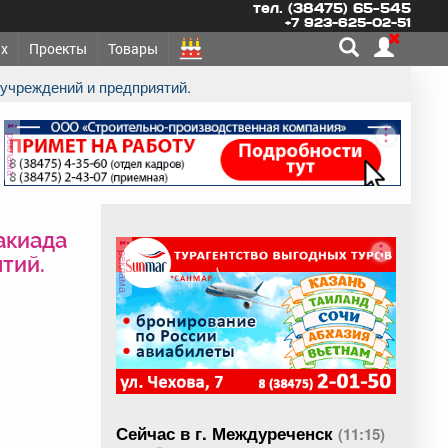
тел. (38475) 65-545
+7 923-625-02-51
х
Проекты
Товары
 учреждений и предприятий.
реклама
акиада
реклама
тий.
Сейчас в г. Междуреченск
(11:15)