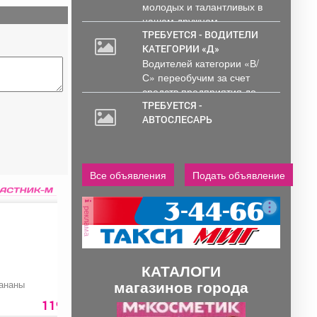
молодых и талантливых в
нашем дружном...
ТРЕБУЕТСЯ - ВОДИТЕЛИ
КАТЕГОРИИ «Д»
Водителей категории «В/
С» переобучим за счет
средств предприятия до...
ТРЕБУЕТСЯ -
АВТОСЛЕСАРЬ
Все объявления
Подать объявление
реклама
КАТАЛОГИ
магазинов города
ананы
Яблоко сезонное
Средство от
вредителей Табачн
мыло
119 руб.
109 руб.
85 ру
П
С