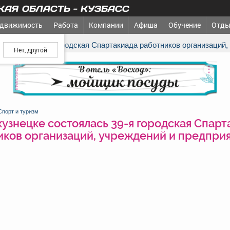
АЯ ОБЛАСТЬ - КУЗБАСС
движимость
Работа
Компании
Афиша
Обучение
Отды
ш город?
состоялась 39-я городская Спартакиада работников организаций,
реклама
Спорт и туризм
узнецке состоялась 39-я городская Спарт
иков организаций, учреждений и предприя