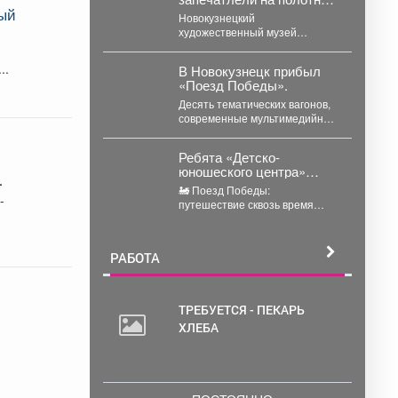
ный
красоту мирной жизни.
Новокузнецкий
художественный музей
продолжает свой многолетний
мемориальный проект
ья, в...
В Новокузнецк прибыл
«Острова памяти». На этот раз
«Поезд Победы».
мини-экспозиция...
Десять тематических вагонов,
современные мультимедийные
технологии, объемный звук,
световые эффекты помогают
Ребята «Детско-
погрузиться в атмосферу
юношеского центра»
Великой...
отправились в необычное
🚂 Поезд Победы:
путешествие - на борт
-
путешествие сквозь время
«Поезда Победы».
глазами детей 🚂 Ребята
«Детско-юношеского центра»
отправились в...
РАБОТА
ТРЕБУЕТСЯ - ПЕКАРЬ
ХЛЕБА