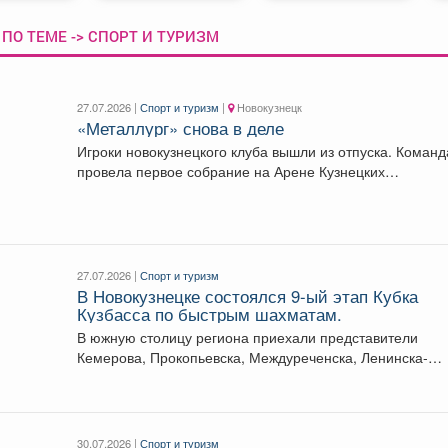
ПО ТЕМЕ -> СПОРТ И ТУРИЗМ
27.07.2026 |
Спорт и туризм
|
Новокузнецк
«Металлург» снова в деле
Игроки новокузнецкого клуба вышли из отпуска. Команд
провела первое собрание на Арене Кузнецких
Металлургов им....
27.07.2026 |
Спорт и туризм
В Новокузнецке состоялся 9-ый этап Кубка
Кузбасса по быстрым шахматам.
В южную столицу региона приехали представители
Кемерова, Прокопьевска, Междуреченска, Ленинска-
Кузнецкого, Топок, а также гости из...
30.07.2026 |
Спорт и туризм