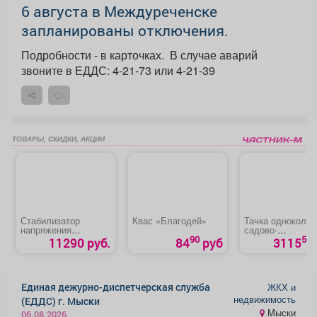
6 августа в Междуреченске
запланированы отключения.
Подробности - в карточках. ️ В случае аварий
звоните в ЕДДС: 4-21-73 или 4-21-39
ТОВАРЫ, СКИДКИ, АКЦИИ
Стабилизатор
Квас «Благодей»
Тачка одноколес
напряжения
садово-
однофазный
строительная
90
50
11290 руб.
84
руб
3115
«Ресанта АСН
«Palisad»
5000/1-Ц»
Единая дежурно-диспетчерская служба
ЖКХ и
недвижимость
(ЕДДС) г. Мыски
Мыски
06.08.2026