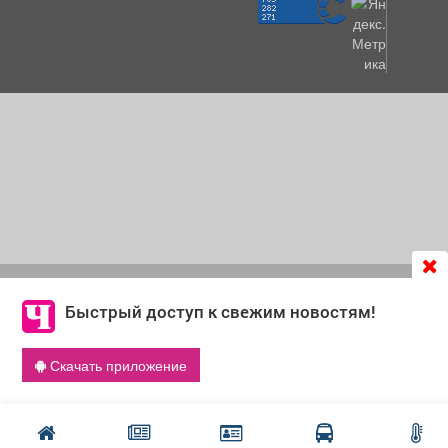
Продолжая использовать сайт
chastnik-m.ru
, Вы даете
согласие на обработку файлов cookie, которые
Быстрый доступ к свежим новостям!
обеспечивают корректную работу сайта и сбора
информации для улучшения качества сервисов.
Скачать приложение
Что такое cookie