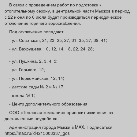
Афиша
Обучение
Проекты
В связи с проведением работ по подготовке к
отопительному сезону, в центральной части Мысков в период
с 22 июня по 6 июля будет производиться периодическое
отключение горячего водоснабжения.
Под отключение попадают:
Товары
Поздравления
Погода
- ул. Советская, 21, 23, 25, 27, 31, 35, 37, 39, 41;
- ул. Вахрушева, 10, 12, 14, 18, 22, 24, 28;
- ул. Пушкина, 2, 3, 4, 5;
- ул. Горького, 12;
ТВ программа
Я - пенсионер
- ул. Первомайская, 12, 14;
- детские сады № 2 и № 17;
- школа № 1;
- Центр дополнительного образования.
ООО «Тепловая компания» приносит извинения за
доставленные неудобства.
Администрация города Мыски в MAX. Подписаться
https://max.ru/id4215003337_gos