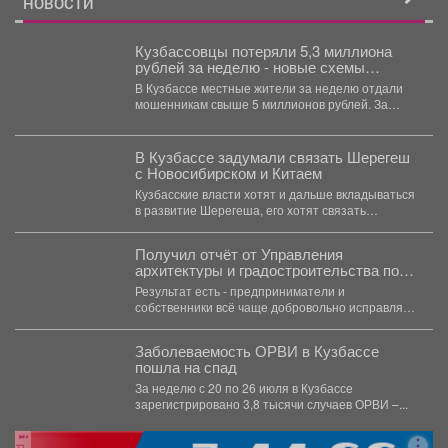
НОВОСТИ
Кузбассовцы потеряли 5,3 миллиона
рублей за неделю - новые схемы
мошенников
В Кузбассе местные жители за неделю отдали
мошенникам свыше 5 миллионов рублей. За
последнюю...
В Кузбассе задумали связать Шерегеш
с Новосибирском и Китаем
Кузбасские власти хотят и дальше вкладываться
в развитие Шерегеша, его хотят связать
железной дорогой со...
Получил отчёт от Управления
архитектуры и градостроительства по
борьбе с несанкционированной
Результат есть - предприниматели и
рекламой и приведению фасадов в
собственники всё чаще добровольно исправляют
порядок.
недочёты. Такая работа не...
Заболеваемость ОРВИ в Кузбассе
пошла на спад
За неделю с 20 по 26 июля в Кузбассе
зарегистрировано 3,8 тысячи случаев ОРВИ –...