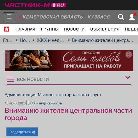
☰
КЕМЕРОВСКАЯ ОБЛАСТЬ - КУЗБАСС
ГЛАВНАЯ
ГРУППЫ
НОВОСТИ
ОБЪЯВЛЕНИЯ
НЕДВ
Главная
Группы
Новости
Главная
Новости
ЖКХ и недвижимость
Вниманию жителей центральной части города
реклама
Объявления
Недвижимость
Услуги
ВСЕ НОВОСТИ
Рукбрики
новостей
Администрация Мысковского городского округа
15 июня 2026
ЖКХ и недвижимость
Работа
Транспорт
Компании
Вниманию жителей центральной части
города
Поделиться