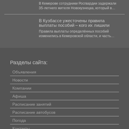
В Кемерове сотрудники Росгвардии задержали
35-летнего жителя Новокузнецка, который в
пьяном виде приставал к посетителям...
В Кузбассе ужесточены правила
выплаты пособий – кого их лишили
Правила выплаты определённых пособий
изменились в Кемеровской области, и часть
опекунов больше не может их...
Разделы сайта:
Объявления
Новости
Компании
Афиша
Расписание занятий
Расписание автобусов
Погода
Контакты