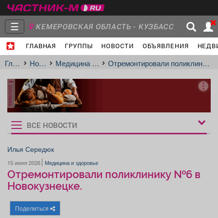
☰
КЕМЕРОВСКАЯ ОБЛАСТЬ - КУЗБАСС
ГЛАВНАЯ
ГРУППЫ
НОВОСТИ
ОБЪЯВЛЕНИЯ
НЕДВ
Главная
Группы
Новости
Главная
Новости
Медицина и здоровье
Отремонтировали поликлинику №6 в Новокузнецке.
реклама
Объявления
Недвижимость
Услуги
ВСЕ НОВОСТИ
Рукбрики
новостей
Илья Середюк
15 июня 2026
Медицина и здоровье
Работа
Транспорт
Компании
Отремонтировали поликлинику №6 в
Новокузнецке.
Поделиться