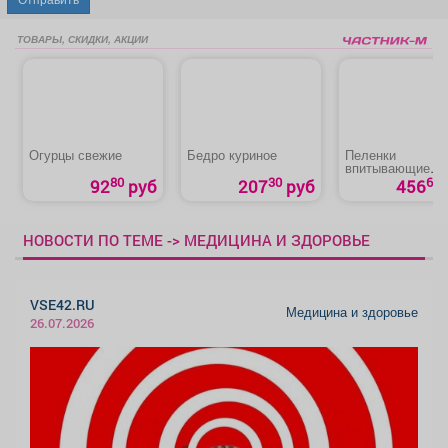
ТОВАРЫ, СКИДКИ, АКЦИИ
Огурцы свежие
Бедро куриное
Пеленки
впитывающие
«Медлил» эконо
80
30
60
92
руб
207
руб
456
НОВОСТИ ПО ТЕМЕ -> МЕДИЦИНА И ЗДОРОВЬЕ
VSE42.RU
Медицина и здоровье
26.07.2026