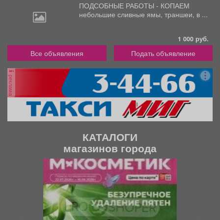
ПОДСОБНЫЕ РАБОТЫ - КОПАЕМ
небольшие
сливные ямы, траншеи, в ...
1 000 руб.
Все объявления
Подать объявление
реклама
КАТАЛОГИ
магазинов города
П
С
р
л
е
е
д
д
ы
у