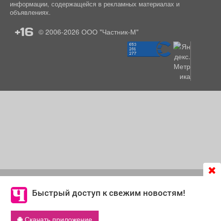
информации, содержащейся в рекламных материалах и
объявлениях.
+16
© 2006-2026
ООО "Частник-М"
Продолжая использовать сайт
chastnik-m.ru
, Вы даете
согласие на обработку файлов cookie, которые
Быстрый доступ к свежим новостям!
обеспечивают корректную работу сайта и сбора
информации для улучшения качества сервисов.
Скачать приложение