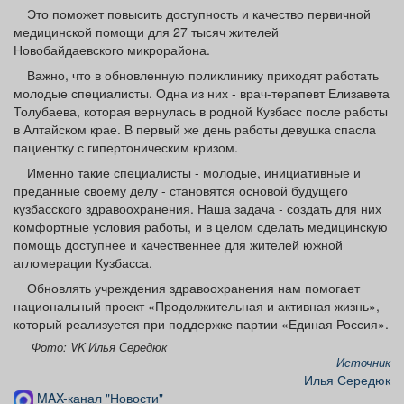
Афиша
Обучение
Проекты
Это поможет повысить доступность и качество первичной
медицинской помощи для 27 тысяч жителей
Новобайдаевского микрорайона.
Важно, что в обновленную поликлинику приходят работать
молодые специалисты. Одна из них - врач-терапевт Елизавета
Толубаева, которая вернулась в родной Кузбасс после работы
Товары
Поздравления
Погода
в Алтайском крае. В первый же день работы девушка спасла
пациентку с гипертоническим кризом.
Именно такие специалисты - молодые, инициативные и
преданные своему делу - становятся основой будущего
кузбасского здравоохранения. Наша задача - создать для них
ТВ программа
Я - пенсионер
комфортные условия работы, и в целом сделать медицинскую
помощь доступнее и качественнее для жителей южной
агломерации Кузбасса.
Обновлять учреждения здравоохранения нам помогает
национальный проект «Продолжительная и активная жизнь»,
который реализуется при поддержке партии «Единая Россия».
Фото: VK Илья Середюк
Источник
Илья Середюк
MAX-канал "Новости"