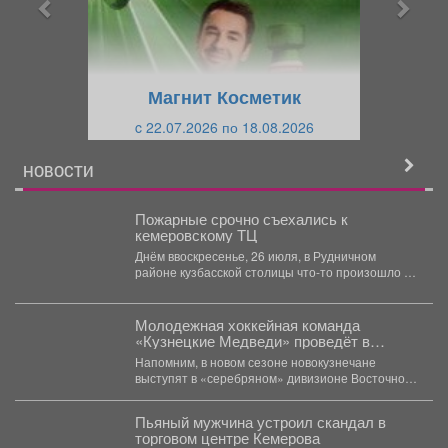
д
ю
у
щ
щ
и
Магнит Косметик
и
й
c 22.07.2026 по 18.08.2026
й
НОВОСТИ
Пожарные срочно съехались к
кемеровскому ТЦ
Днём ввоскресенье, 26 июля, в Рудничном
районе кузбасской столицы что-то произошло в
ТЦ "Радуга", сообщает...
Молодежная хоккейная команда
«Кузнецкие Медведи» проведёт в
предстоящем чемпионате МХЛ 54
Напомним, в новом сезоне новокузнечане
матча.
выступят в «серебряном» дивизионе Восточной
конференции МХЛ. «Медведи», как и...
Пьяный мужчина устроил скандал в
торговом центре Кемерова