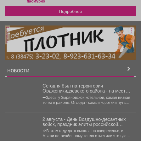
пасмурно
Подробнее
реклама
НОВОСТИ
Сегодня был на территории
Орджоникидзевского района - на месте,
где ситуация с подтоплением из-за
➡️Здесь, у Зыряновской котельной, самая низкая
проливных дождей остаётся сложной.
точка в районе. Отсюда - самый короткий путь
до...
2 августа - День Воздушно‑десантных
войск, праздник элиты российской
армии
🎉В этом году дата выпала на воскресенье, и
Мыски по‑особенному тепло отметили этот день!
...