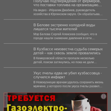
Получаю подтверждения от фермеров,
что поставки топлива на организацию
уборочной кампании уже начались.
На видео - Ибрагим Джабиев, руководитель
хозяйства в Юргинском округе. Он обрабатывает
более пяти тысяч...
В Белове экстренно холодной воды
лишатся тысячи жителей
Мэр Белова Сергей Алексеев сообщил, что в
городе нашли снижение давления в сети
магистрального водопровода...
В Кузбассе неизвестна судьба семерых
детей – как сквозь землю провалились
В Кемеровской области пропали несколько
детей, поиски затянулись, но пока не дали
никакого результата. ...
Укус пчелы едва не убил кузбассовца -
случился инфаркт
В Новокузнецке врачам удалось сохранить жизнь
мужчине, у которого после укуса пчелы развился
тяжелейший инфаркт....
реклама