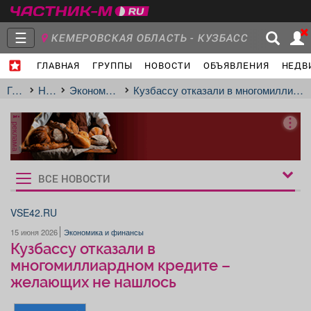
☰
КЕМЕРОВСКАЯ ОБЛАСТЬ - КУЗБАСС
ГЛАВНАЯ
ГРУППЫ
НОВОСТИ
ОБЪЯВЛЕНИЯ
НЕДВ
Главная
Группы
Новости
Главная
Новости
Экономика и финансы
Кузбассу отказали в многомиллиардном кредите – желающих не нашлось
реклама
Объявления
Недвижимость
Услуги
ВСЕ НОВОСТИ
Рукбрики
новостей
VSE42.RU
15 июня 2026
Экономика и финансы
Работа
Транспорт
Компании
Кузбассу отказали в
многомиллиардном кредите –
желающих не нашлось