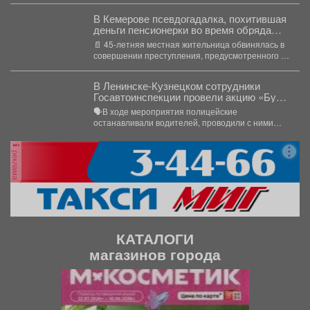
В Кемерове псевдогадалка, похитившая
деньги пенсионерки во время обряда
снятия порчи, отправилась в колонию-
📄 45-летняя местная жительница обвинялась в
поселение
совершении преступления, предусмотренного ч.
2 ст. 158 УК РФ...
В Ленинске-Кузнецком сотрудники
Госавтоинспекции провели акцию «Будь
трезвым в пути»
🗣В ходе мероприятия полицейские
останавливали водителей, проводили с ними
беседы и напоминали, что правила дорожного...
реклама
КАТАЛОГИ
магазинов города
П
С
р
л