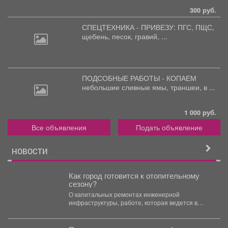
300 руб.
СПЕЦТЕХНИКА - ПРИВЕЗУ: ПГС,
ПЩС,
щебень, песок, гравий, ...
ПОДСОБНЫЕ РАБОТЫ - КОПАЕМ
небольшие
сливные ямы, траншеи, в ...
1 000 руб.
Все объявления
Подать объявление
НОВОСТИ
Как город готовится к отопительному
сезону?
О капитальных ремонтах инженерной
инфраструктуры, работе, которая ведется в
жилом фонде и социальных учреждениях,
восстановлении...