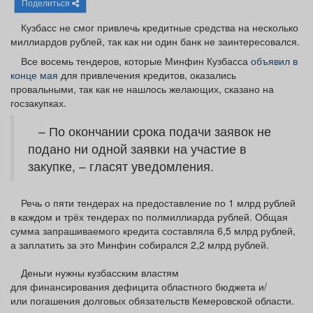
Поделиться
Афиша
Обучение
Проекты
Кузбасс не смог привлечь кредитные средства на несколько
миллиардов рублей, так как ни один банк не заинтересовался.
Все восемь тендеров, которые Минфин Кузбасса
объявил в
конце мая
для привлечения кредитов, оказались
Товары
Поздравления
Погода
провальными, так как не нашлось желающих, сказано на
госзакупках.
– По окончании срока подачи заявок не
подано ни одной заявки на участие в
закупке, – гласят уведомления.
ТВ программа
Я - пенсионер
Речь о пяти тендерах на предоставление по 1 млрд рублей
в каждом и трёх тендерах по полмиллиарда рублей. Общая
сумма запрашиваемого кредита составляла 6,5 млрд рублей,
а заплатить за это Минфин собирался 2,2 млрд рублей.
Деньги нужны кузбасским властям
для финансирования дефицита областного бюджета и/
или погашения долговых обязательств Кемеровской области.