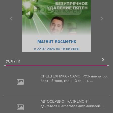
е
е
д
д
ы
у
д
ю
у
щ
щ
и
Магнит Косметик
и
й
c 22.07.2026 по 18.08.2026
й
УСЛУГИ
СПЕЦТЕХНИКА - САМОГРУЗ-эвакуатор,
борт
- 5 тонн, кран - 3 тонны. ...
АВТОСЕРВИС - КАПРЕМОНТ
двигателя
и агрегатов автомобилей. ...