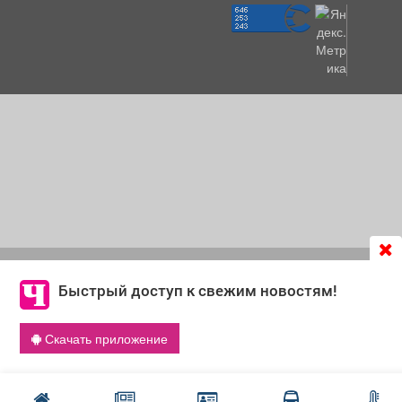
Продолжая использовать сайт
chastnik-m.ru
, Вы даете
согласие на обработку файлов cookie, которые
Быстрый доступ к свежим новостям!
обеспечивают корректную работу сайта и сбора
информации для улучшения качества сервисов.
Скачать приложение
Что такое cookie