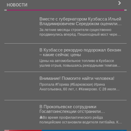
НОВОСТИ
Вместе с губернатором Кузбасса Ильей
Владимировичем Середюком оценили
ход строительства наших новых
За летние месяцы строители существенно
знаковых обьектов в центре города
продвинулись вперёд. Пешеходный мост через
Кемерово
Искитимку почти готов: уже...
В Кузбассе рекордно подорожал бензин
– какие сейчас цены
Цены на автомобильное топливо в Кузбассе
ушлив отрыв, повышаясь рекордными темпами.
За последнюю неделю...
Внимание! Помогите найти человека!
Пропала #Горива (#Барковская) Ирина
Анатольевна, 60 лет, г. #Кемерово. С 28 июля
2026 года...
В Прокопьевске сотрудники
Госавтоинспекции отстранили
несовершеннолетнего от управления
🚔Во время профилактического рейда
питбайком
полицейские остановили водителя питбайка. Как
выяснилось, мототехникой управлял 14-летний