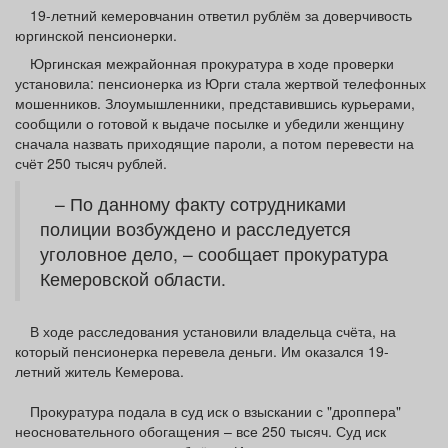
Афиша
Обучение
Проекты
19-летний кемеровчанин ответил рублём за доверчивость
юргинской пенсионерки.
Юргинская межрайонная прокуратура в ходе проверки
установила: пенсионерка из Юрги стала жертвой телефонных
мошенников. Злоумышленники, представившись курьерами,
сообщили о готовой к выдаче посылке и убедили женщину
Товары
Поздравления
Погода
сначала назвать приходящие пароли, а потом перевести на
счёт 250 тысяч рублей.
– По данному факту сотрудниками
полиции возбуждено и расследуется
ТВ программа
Я - пенсионер
уголовное дело, – сообщает прокуратура
Кемеровской области.
В ходе расследования установили владельца счёта, на
который пенсионерка перевела деньги. Им оказался 19-
летний житель Кемерова.
Прокуратура подала в суд иск о взыскании с "дроппера"
неосновательного обогащения – все 250 тысяч. Суд иск