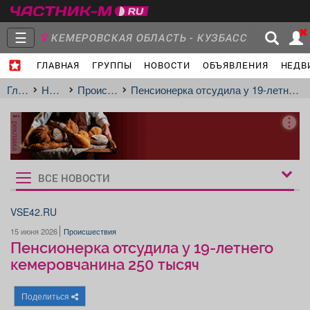
☰
КЕМЕРОВСКАЯ ОБЛАСТЬ - КУЗБАСС
ГЛАВНАЯ
ГРУППЫ
НОВОСТИ
ОБЪЯВЛЕНИЯ
НЕДВ
Главная
Группы
Новости
Главная
Новости
Происшествия
Пенсионерка отсудила у 19-летнего кемеровчанина 250 тысяч
реклама
Объявления
Недвижимость
Услуги
ВСЕ НОВОСТИ
Рукбрики
новостей
VSE42.RU
15 июня 2026
Происшествия
Работа
Транспорт
Компании
Пенсионерка отсудила у 19-летнего
кемеровчанина 250 тысяч
Поделиться