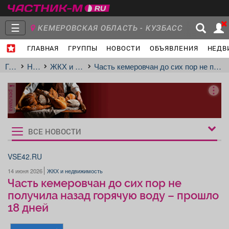
☰
КЕМЕРОВСКАЯ ОБЛАСТЬ - КУЗБАСС
ГЛАВНАЯ
ГРУППЫ
НОВОСТИ
ОБЪЯВЛЕНИЯ
НЕДВ
Главная
Группы
Новости
Главная
Новости
ЖКХ и недвижимость
Часть кемеровчан до сих пор не получила назад горячую воду – прошло 18 дней
реклама
Объявления
Недвижимость
Услуги
ВСЕ НОВОСТИ
Рукбрики
новостей
VSE42.RU
14 июня 2026
ЖКХ и недвижимость
Работа
Транспорт
Компании
Часть кемеровчан до сих пор не
получила назад горячую воду – прошло
18 дней