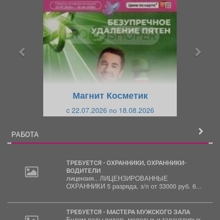
р
л
е
е
д
д
ы
у
д
ю
у
щ
щ
и
Магнит Косметик
и
й
c 22.07.2026 по 18.08.2026
й
РАБОТА
ТРЕБУЕТСЯ - ОХРАННИКИ, ОХРАННИКИ-
ВОДИТЕЛИ
лицензия.. ЛИЦЕНЗИРОВАННЫЕ
ОХРАННИКИ 5 разряда, з/п от 33000 руб. 6...
ТРЕБУЕТСЯ - МАСТЕРА МУЖСКОГО ЗАЛА
Будем рады видеть молодых и талантливых