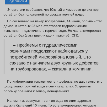
Поделиться
Афиша
Обучение
Проекты
Энергетики сообщают, что Южный в Кемерове до сих пор
остаётся без положенной по срокам горячей воды.
По состоянию на вечер воскресенья, 14 июня, большинство
домов, в которых 28 мая стартовали гидравлические
Товары
Поздравления
Погода
испытания, подключено в горячей воде. Но часть кемеровчан
остаётся без блага цивилизации, признаёт СГК.
– Проблемы с гидравлическими
режимами продолжают наблюдаться у
потребителей микрорайона Южный. Это
ТВ программа
Я - пенсионер
связано с наличием двух крупных дефектов
на трубопроводах, – сказали в компании.
По информации тепловиков, эти дефекты не дают включить
циркуляцию горячей воды в семи кварталах. Устранить
поломку обещают к вечеру понедельника.
Напомним, вернуться горячая вода по этим адресам
должна была ещё 10 июня. То есть кемеровчане, которым