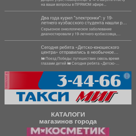
на ваши вопросы в ПРЯМОМ эфире...
Два года курил "электронки": у 19-
летнего кузбасского студента нашли рак
в груди
Серьезное онкологическое заболевание
диагностировали у 19-летнего кузбассовца,
который на протяжении двух лет активно курил
электронные...
Сегодня ребята «Детско-юношеского
центра» отправились в необычное
путешествие - на борт «Поезда
🚂 Поезд Победы: путешествие сквозь время
Победы».
глазами детей 🚂 Сегодня ребята «Детско-
юношеского центра» отправились...
реклама
КАТАЛОГИ
магазинов города
П
С