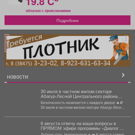
19.8 C
облачно с прояснениями
Подробнее
реклама
НОВОСТИ
30 июля в частном жилом секторе
Абагур-Лесной Центрального района
состоялся «Единый день профилактики
Безопасность начинается с каждого двора! 🔥🧯
нарушений пожарной безопасности».
30 июля в частном жилом секторе Абагур-Лесной
Центрального...
6 августа отвечу на ваши вопросы в
ПРЯМОМ эфире программы «Диалог с
Главой города» телеканала Ново-ТВ.
Доброе утро, Новокузнецк! ☀️ ➡️‌ 6 августа отвечу