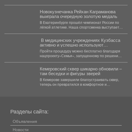
Подробно описали...
Новокузнечанка Рейхан Каграманова
выиграла очередную золотую медаль
В Екатеринбурге прошёл чемпионат России по
лёгкой атлетике. Наша спортсменка выступает в
дисциплине «спортивная ходьба»...
В медицинских учреждениях Кузбасса
активно и успешно используют
вспомогательные репродуктивные
Пройти процедуру можно бесплатно благодаря
технологии, в том числе ЭКО
нацпроекту«Семья», запущенному по решению
Президента России Владимира Путина. 💬
Губернатор...
Кемеровский сквер шикарно обновили –
там беседки и фигуры зверей
В Кемерове завершили благоустраивать сквер,
теперь он превратился в комфортное и
уникальное место. В...
Разделы сайта:
Объявления
Новости