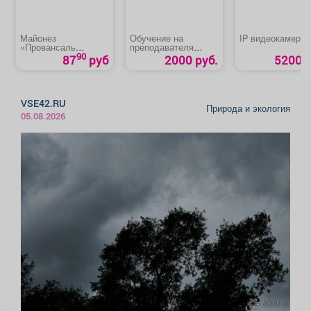
Майонез
Обучение на
IP видеокaмepa 
«Провансаль
преподавателя
классический» 67%
первой помощи
90
87
руб
2000 руб.
5200 р
пострадавшим
VSE42.RU
Природа и экология
05.08.2026