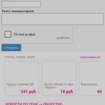
Текст комментария:
Отправить
ТОВАРЫ, СКИДКИ, АКЦИИ
Грудка куриная ЦБ
Лента липкая от мух
Баклажаны
«Nadzor»
241 руб.
18 руб.
99 р
НОВОСТИ ПО ТЕМЕ -> ОБЩЕСТВО