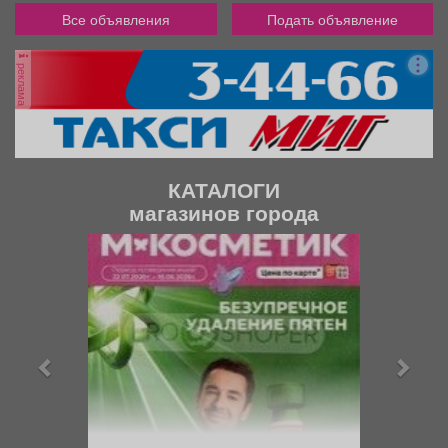
Все объявления
Подать объявление
реклама
КАТАЛОГИ
магазинов города
П
С
р
л
е
е
д
д
ы
у
д
ю
у
щ
щ
и