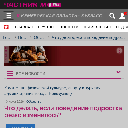
☰
КЕМЕРОВСКАЯ ОБЛАСТЬ - КУЗБАСС
ГЛАВНАЯ
ГРУППЫ
НОВОСТИ
ОБЪЯВЛЕНИЯ
НЕДВ
Главная
Группы
Новости
Главная
Новости
Общество
Что делать, если поведение подростка резко изменилось?
реклама
Объявления
Недвижимость
Услуги
ВСЕ НОВОСТИ
Рукбрики
новостей
Комитет по физической культуре, спорту и туризму
администрации города Новокузнецк
Работа
Транспорт
Компании
13 июня 2026
Общество
Что делать, если поведение подростка
резко изменилось?
Поделиться