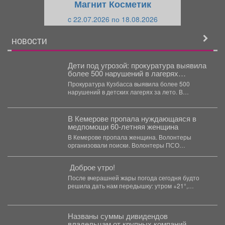
Магнит Косметик
и
й
c 22.07.2026 по 18.08.2026
й
НОВОСТИ
Дети под угрозой: прокуратура выявила
более 500 нарушений в лагерях
Кузбасса
Прокуратура Кузбасса выявила более 500
нарушений в детских лагерях за лето. В
Кузбассе прокуратура...
В Кемерове пропала нуждающаяся в
медпомощи 60-летняя женщина
В Кемерове пропала женщина. Волонтеры
организовали поиски. Волонтеры ПСО
"ЛизаАлерт" сообщили, что в Кемерове...
Доброе утро!
После вчерашней жары погода сегодня будто
решила дать нам передышку: утром +21°,
небольшой дождь. Днём...
Названы суммы дивидендов
владельцам от крупных компаний