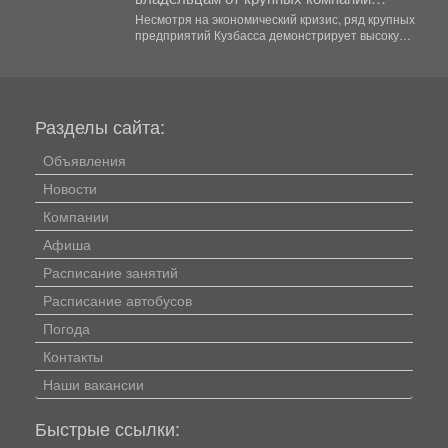
Кузбасса
Несмотря на экономический кризис, ряд крупных
предприятий Кузбасса демонстрирует высокую
доходность. Многие из них направляют...
Разделы сайта:
Объявления
Новости
Компании
Афиша
Расписание занятий
Расписание автобусов
Погода
Контакты
Наши вакансии
Быстрые ссылки: