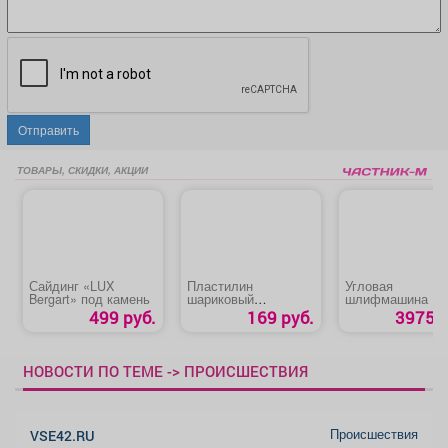
Отправить
ТОВАРЫ, СКИДКИ, АКЦИИ
Сайдинг «LUX
Пластилин
Угловая
Bergart» под камень
шариковый
шлифмашина «P
суперлегкий
PWS125-C6»
499 руб.
169 руб.
3975 р
«Homecenter»
НОВОСТИ ПО ТЕМЕ -> ПРОИСШЕСТВИЯ
Происшествия
VSE42.RU