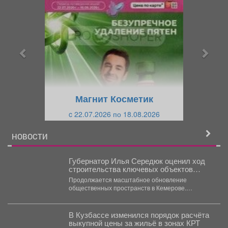
р
л
е
е
д
д
ы
у
д
ю
у
щ
щ
и
Магнит Косметик
и
й
c 22.07.2026 по 18.08.2026
й
НОВОСТИ
Губернатор Илья Середюк оценил ход
строительства ключевых объектов
Кемерова
Продолжается масштабное обновление
общественных пространств в Кемерове.
Губернатор Кузбасса Илья Середюк
проинспектировал ключевые площадки.
Большинство...
В Кузбассе изменился порядок расчёта
выкупной цены за жильё в зонах КРТ