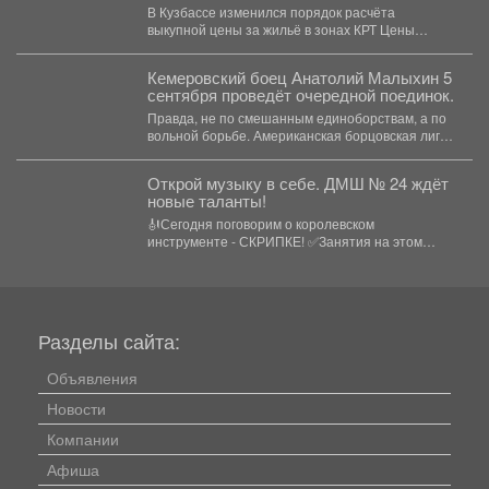
В Кузбассе изменился порядок расчёта
выкупной цены за жильё в зонах КРТ Цены
выкупа...
Кемеровский боец Анатолий Малыхин 5
сентября проведёт очередной поединок.
Правда, не по смешанным единоборствам, а по
вольной борьбе. Американская борцовская лига
RAF проведёт турнир...
Открой музыку в себе. ДМШ № 24 ждёт
новые таланты!
🎻Сегодня поговорим о королевском
инструменте - СКРИПКЕ! ✅Занятия на этом
инструменте стимулируют пальцы левой...
Разделы сайта:
Объявления
Новости
Компании
Афиша