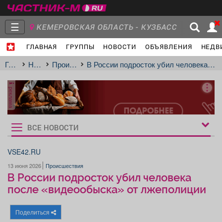
☰
КЕМЕРОВСКАЯ ОБЛАСТЬ - КУЗБАСС
ГЛАВНАЯ
ГРУППЫ
НОВОСТИ
ОБЪЯВЛЕНИЯ
НЕДВ
Главная
Группы
Новости
Главная
Новости
Происшествия
В России подросток убил человека после «видеообыска» от лжеполиции
реклама
Объявления
Недвижимость
Услуги
ВСЕ НОВОСТИ
Рукбрики
новостей
VSE42.RU
13 июня 2026
Происшествия
Работа
Транспорт
Компании
В России подросток убил человека
после «видеообыска» от лжеполиции
Поделиться