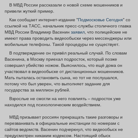
Афиша
Обучение
Проекты
В МВД России рассказали о новой схеме мошенников и
привели жуткий пример.
Как сообщает интернет-издание "
Подмосковье Сегодня
" со
ссылкой на ТАСС, начальник пресс-службы столичного главка
МВД России Владимир Васенин
заявил
, что полицейские не
имеют права проводить видеообыски через мессенджеры или
Товары
Поздравления
Погода
мобильные телефоны. Такой процедуры не существует.
В подтверждение он привёл реальный случай. По словам
Васенина, в Москву приехал подросток, который позже
совершил убийство ножом. Выяснилось, что ещё дома он
участвовал в видеообыске от дистанционных мошенников.
ТВ программа
Я - пенсионер
Мать пыталась остановить сына, но тот не послушался,
потому что был уверен, что выполняет задание для
государства за миллион рублей.
Взрослые не смогли на него повлиять – подросток уже
находился под психологическим воздействием.
МВД призывает россиян прекращать такие разговоры и
перезванивать в официальные инстанции по номерам с
сайтов ведомств. Васенин подчеркнул, что видеообыск не
предусмотрен никаким кодексом. Настоящий обыск