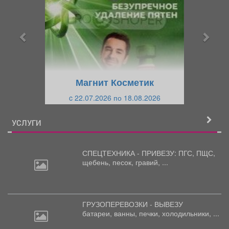
е
е
д
д
ы
у
д
ю
у
щ
щ
и
Магнит Косметик
и
й
c 22.07.2026 по 18.08.2026
й
УСЛУГИ
СПЕЦТЕХНИКА - ПРИВЕЗУ: ПГС,
ПЩС,
щебень, песок, гравий, ...
ГРУЗОПЕРЕВОЗКИ - ВЫВЕЗУ
батареи,
ванны, печки, холодильники, ...