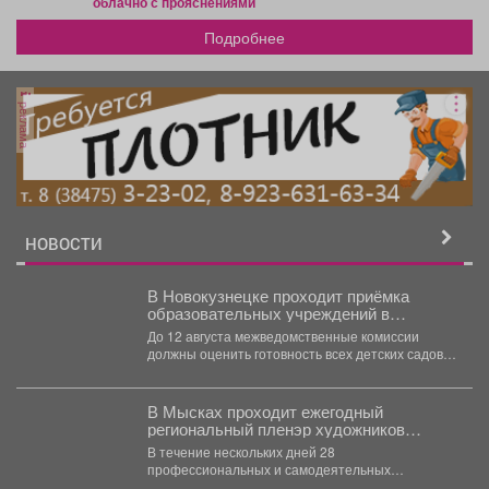
облачно с прояснениями
Подробнее
реклама
НОВОСТИ
В Новокузнецке проходит приёмка
образовательных учреждений в
преддверии нового учебного года.
До 12 августа межведомственные комиссии
должны оценить готовность всех детских садов,
школ, колледжей и техникумов....
В Мысках проходит ежегодный
региональный пленэр художников
«Легенды Горной Шории».
В течение нескольких дней 28
профессиональных и самодеятельных
художников со всего Кузбасса совершенствуют