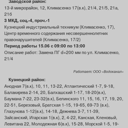
Заводской район:
13-й микрорайон, 12, Климасенко 17(в.к), 21/4, 21/5, 21а,
21б
3 МКД,
соц.-4, проч.-1
Кузнецкий индустриальный техникум (Климасенко, 17),
Центр временного содержания несовершеннолетних
правонарушителей (Климасенко, 17/2)
Период работы 15.06 с 09:00 по 13:00
Описание работ: Замена ПГ d=200 мм по ул. Климасенко,
21/4
Работает: ООО «Водоканал»
Кузнецкий район:
Анодная 7(в.к), 10, 11, 13-22, Атлантический 1-7, 9-18,
Балакирева 2-14, 20, Балхашский 1-17, 18-20(в.к),
Баумана 7-22, 23-32(в.к), Белинского 11, 15, 16, 17, 19, 20,
22-51, Березовый, Братская 1-15, 19-65, 69-73 (в.к),
Глазунова 1-12(в.к), 14-18, Дежнева 3-7, 11-39,
Зайсанский, Игарская 1(в.к), 2, 4-22, Канская, Кленовый,
Левитана 22, Молодежная 6(в.к), 15-28, Морской 1-5, 19-