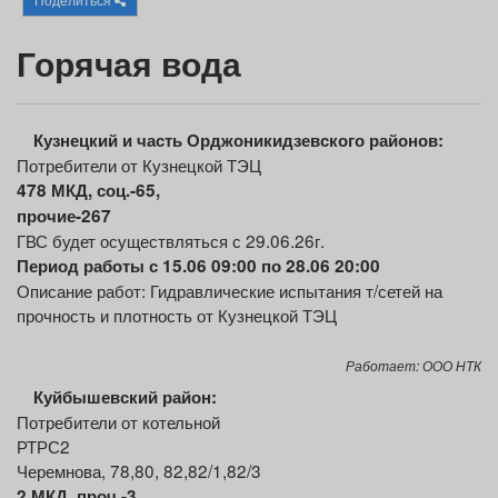
Афиша
Обучение
Проекты
Г
орячая вода
Товары
Поздравления
Погода
Кузнецкий
и часть Орджоникидзевского районов:
Потребители от Кузнецкой ТЭЦ
478 МКД, соц
.
-65,
прочие-267
ГВС будет осуществляться с 29.06.26г.
ТВ программа
Я - пенсионер
Период работы с 15.06 09:00 по 28.06 20:00
Описание работ: Гидравлические испытания т/сетей на
прочность и плотность от Кузнецкой ТЭЦ
Работает: ООО НТК
Куйбышевский район:
Потребители от котельной
РТРС2
Черемнова, 78,80, 82,82/1,82/3
2 МКД
, проч.-3