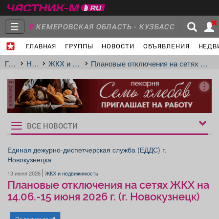
☰
КЕМЕРОВСКАЯ ОБЛАСТЬ - КУЗБАСС
ГЛАВНАЯ
ГРУППЫ
НОВОСТИ
ОБЪЯВЛЕНИЯ
НЕДВ
Главная
Группы
Новости
Главная
Новости
ЖКХ и недвижимость
Плановые отключения на сетях ЖКХ на 14.06.-15 июня 2026 г. (г. Новокузнецк)
реклама
Объявления
Недвижимость
Услуги
ВСЕ НОВОСТИ
Рукбрики
новостей
Единая дежурно-диспетчерская служба (ЕДДС) г.
Новокузнецка
Работа
Транспорт
Компании
13 июня 2026
ЖКХ и недвижимость
Плановые отключения на сетях ЖКХ на
14.06.-15 июня 2026 г. (г. Новокузнецк)
Поделиться