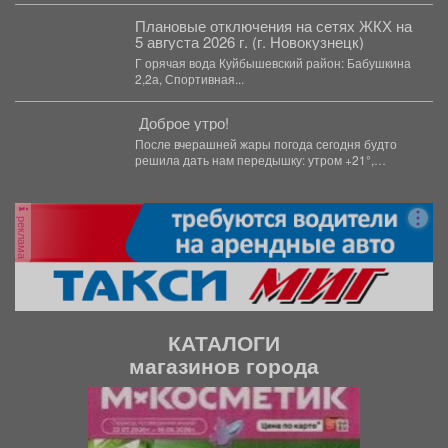
свое мастерство...
Плановые отключения на сетях ЖКХ на
5 августа 2026 г. (г. Новокузнецк)
Г орячая вода Куйбышевский район: Бабушкина
2,2а, Спортивная...
Доброе утро!
После вчерашней жары погода сегодня будто
решила дать нам передышку: утром +21°,
небольшой дождь. Днём...
реклама
КАТАЛОГИ
магазинов города
П
С
р
л