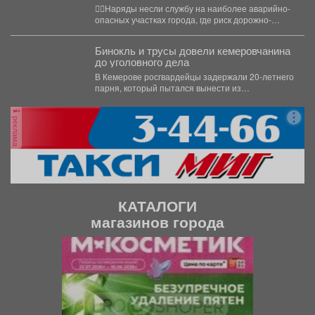
проверку водителей
👮‍♂Наряды несли службу на наиболее аварийно-
опасных участках города, где риск дорожно-
транспортных происшествий особенно высок.
Основная...
Бинокль и трусы довели кемеровчанина
до уголовного дела
В Кемерове росгвардейцы задержали 20-летнего
парня, который пытался вынести из
гипермаркета необычный комплектвещей. В...
реклама
КАТАЛОГИ
магазинов города
П
С
р
л
е
е
д
д