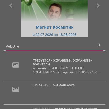
ы
у
д
ю
у
щ
щ
и
Магнит Косметик
и
й
c 22.07.2026 по 18.08.2026
й
РАБОТА
ТРЕБУЕТСЯ - ОХРАННИКИ, ОХРАННИКИ-
ВОДИТЕЛИ
лицензия.. ЛИЦЕНЗИРОВАННЫЕ
ОХРАННИКИ 5 разряда, з/п от 33000 руб. 6...
ТРЕБУЕТСЯ - АВТОСЛЕСАРЬ