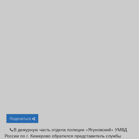
Афиша
Обучение
Проекты
Товары
Поздравления
Погода
ТВ программа
Я - пенсионер
Поделиться
📞В дежурную часть отдела полиции «Ягуновский» УМВД
России по г. Кемерово обратился представитель службы