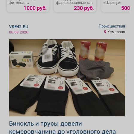
фитнеса,
фаршированные с
«Царица»
проведения
криветками
1000 руб.
230 руб.
500 р
тренировок, мастер-
классов или других
мероприятий
Происшествия
VSE42.RU
Кемерово
06.08.2026
Бинокль и трусы довели
кемеровчанина до уголовного дела