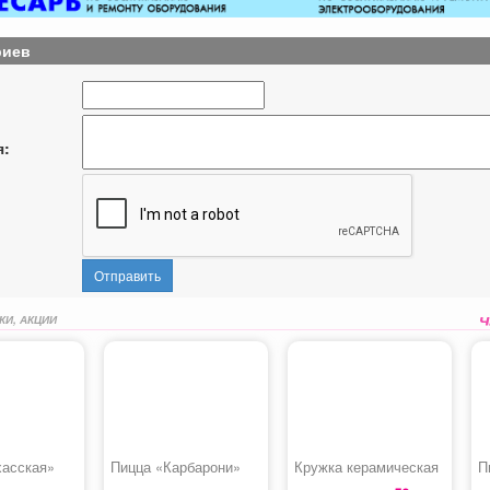
риев
я:
Отправить
КИ, АКЦИИ
хасская»
Пицца «Карбарони»
Кружка керамическая
П