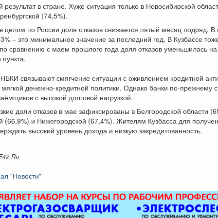
й результат в стране. Хуже ситуация только в Новосибирской облас
Оренбургской (74,5%).
в целом по России доля отказов снижается пятый месяц подряд. В
,3% – это минимальное значение за последний год. В Кузбассе тоже
по сравнению с маем прошлого года доля отказов уменьшилась на
 пункта.
 НБКИ связывают смягчение ситуации с оживлением кредитной акти
мягкой денежно-кредитной политики. Однако банки по-прежнему с
аёмщиков с высокой долговой нагрузкой.
кие доли отказов в мае зафиксированы в Белгородской области (6
 (66,9%) и Нижегородской (67,4%). Жителям Кузбасса для получе
ерждать высокий уровень дохода и низкую закредитованность.
E42.Ru
ал "Новости"