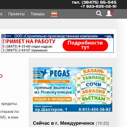
тел. (38475) 65-545
+7 923-625-02-51
х
Проекты
Товары
реклама
реклама
о
 кредиты.
отказов по
И), в мае
Сейчас в г. Междуреченск
(16:23)