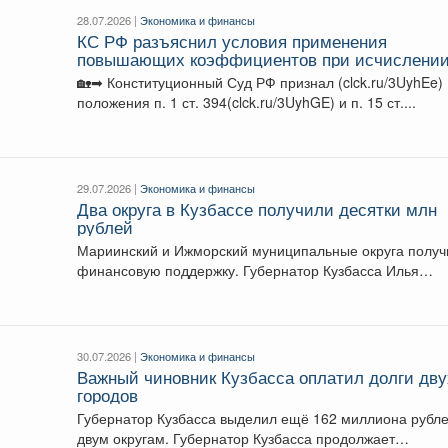
28.07.2026 |
Экономика и финансы
КС РФ разъяснил условия применения
повышающих коэффициентов при исчислени
земельного налога
🏡➡ Конституционный Суд РФ признал (clck.ru/3UyhEe)
положения п. 1 ст. 394(clck.ru/3UyhGE) и п. 15 ст....
29.07.2026 |
Экономика и финансы
Два округа в Кузбассе получили десятки млн
рублей
Мариинский и Ижморский муниципальные округа получ
финансовую поддержку. Губернатор Кузбасса Илья
Середюк сообщил о...
30.07.2026 |
Экономика и финансы
Важный чиновник Кузбасса оплатил долги дву
городов
Губернатор Кузбасса выделил ещё 162 миллиона рубл
двум округам. Губернатор Кузбасса продолжает