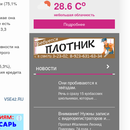
o
28.6 C
ти (75,1%
небольшая облачность
 мае она
 есть
Подробнее
 3,3
реклама
вности на
трого
5,3%),
НОВОСТИ
ния кредита
Они пробиваются к
звёздам.
Речь о сразу 15 кузбасских
школьниках, которые
VSE42.RU
представили регион на
проектной научно-
технологической программе
Внимание! Нужны записи
«Большие вызовы»...
с видеорегистраторов и
камер видеонаблюдения!
Пропал #Калинин Леонид
Павлович, 74 года, г.