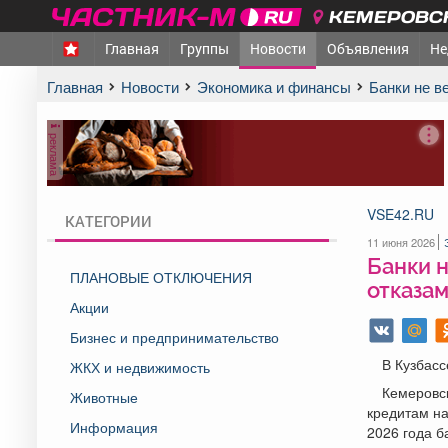
КЕМЕРОВСК
Главная
Группы
Новости
Объявления
Не
Главная
Новости
Экономика и финансы
Банки не 
реклама
VSE42.RU
КАТЕГОРИИ
11 июня 2026
Банки н
ПЛАНОВЫЕ ОТКЛЮЧЕНИЯ
отказам
Акции
Бизнес и предпринимательство
В Кузбасс
ЖКХ и недвижимость
Кемеровск
Животные
кредитам н
Информация
2026 года б