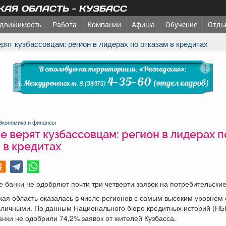
АЯ ОБЛАСТЬ - КУЗБАСС
движимость
Работа
Компании
Афиша
Обучение
Отды
верят кузбассовцам: регион в лидерах по отказам в кредитах
реклама
Экономика и финансы
е верят кузбассовцам: регион в лидерах п
 в кредитах
е банки не одобряют почти три четверти заявок на потребительские
ая область оказалась в числе регионов с самым высоким уровнем 
аличными. По данным Национального бюро кредитных историй (НБК
анки не одобрили 74,2% заявок от жителей Кузбасса.