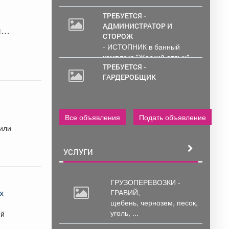
ТРЕБУЕТСЯ -
АДМИНИСТРАТОР И
и
СТОРОЖ
- ИСТОПНИК в банный
комплекс "Жаркий отдых"
Администрирование и
ТРЕБУЕТСЯ -
тех....
ГАРДЕРОБЩИК
Все объявления
Подать объявление
или
УСЛУГИ
ГРУЗОПЕРЕВОЗКИ -
х
ГРАВИЙ,
щебень,
чернозем, песок,
уголь, ...
ей