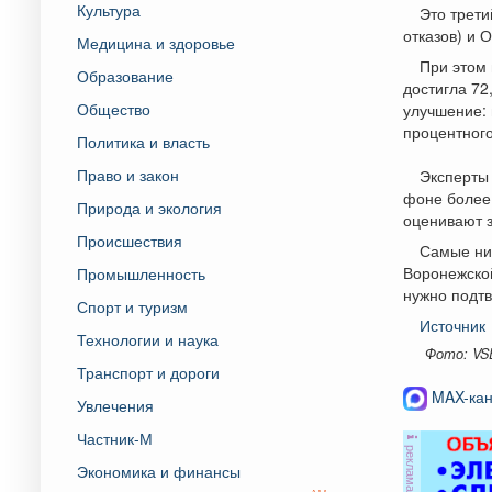
Культура
Это трети
отказов) и 
Медицина и здоровье
При этом 
Образование
достигла 72
Общество
улучшение: 
процентного
Политика и власть
Право и закон
Эксперты
фоне более 
Природа и экология
оценивают з
Происшествия
Самые низ
Воронежской
Промышленность
нужно подтв
Спорт и туризм
Источник
Технологии и наука
Фото: VS
Транспорт и дороги
MAX-кан
Увлечения
Частник-М
реклама
Экономика и финансы