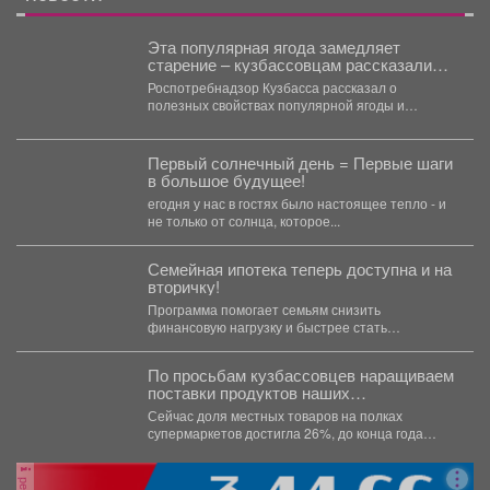
Эта популярная ягода замедляет
старение – кузбассовцам рассказали
неожиданное
Роспотребнадзор Кузбасса рассказал о
полезных свойствах популярной ягоды и
объяснили, почему ее рекомендуют включать в...
Первый солнечный день = Первые шаги
в большое будущее!
егодня у нас в гостях было настоящее тепло - и
не только от солнца, которое...
Семейная ипотека теперь доступна и на
вторичку!
Программа помогает семьям снизить
финансовую нагрузку и быстрее стать
обладателями квадратных метров. 📽В нашем...
По просьбам кузбассовцев наращиваем
поставки продуктов наших
производителей в торговые сети.
Сейчас доля местных товаров на полках
супермаркетов достигла 26%, до конца года
показатель должен дойти...