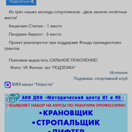
Поделиться
Афиша
Обучение
Проекты
Из трёх наших молоды спортсменов - двое заняли почётные
места!
Кишечкин Степан - 1 место
Печуркин Кирилл - 3 место
Товары
Поздравления
Погода
Проект реализуется при поддержке Фонда президентских
грантов.
Поможем вырастить СИЛЬНОЕ ПОКОЛЕНИЕ!
Фото: VK Фитнес зал "ПОДЗЕМКА"
ТВ программа
Я - пенсионер
Источник
Подземка, спортивный клуб
MAX-канал "Новости"
реклама