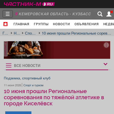
☰
КЕМЕРОВСКАЯ ОБЛАСТЬ - КУЗБАСС
ГЛАВНАЯ
ГРУППЫ
НОВОСТИ
ОБЪЯВЛЕНИЯ
НЕДВ
Главная
Группы
Новости
Главная
Новости
Спорт и туризм
10 июня прошли Региональные соревнования по тяжёлой атлетике в городе Киселёвск
реклама
Объявления
Недвижимость
Услуги
ВСЕ НОВОСТИ
Рукбрики
новостей
Подземка, спортивный клуб
11 июня 2026
Спорт и туризм
Работа
Транспорт
Компании
10 июня прошли Региональные
соревнования по тяжёлой атлетике в
городе Киселёвск