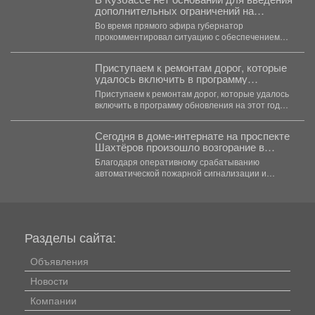
дополнительных ограничений на
приобретение топлива.
Во время прямого эфира губернатор
прокомментировал ситуацию с обеспечением
региона нефтепродуктами. А также рассказал о...
Приступаем к ремонтам дорог, которые
удалось включить в программу
обновления на этот год благодаря
Приступаем к ремонтам дорог, которые удалось
решению губернатора Кузбасса
включить в программу обновления на этот год
благодаря решению...
Сегодня в доме-интернате на проспекте
Шахтёров произошло возгорание в
одной из комнат.
Благодаря оперативному срабатыванию
автоматической пожарной сигнализации и
грамотным действиям персонала возгорание
было быстро ликвидировано. ...
Разделы сайта:
Объявления
Новости
Компании