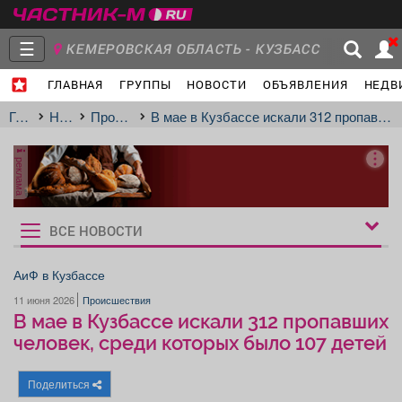
☰
КЕМЕРОВСКАЯ ОБЛАСТЬ - КУЗБАСС
ГЛАВНАЯ
ГРУППЫ
НОВОСТИ
ОБЪЯВЛЕНИЯ
НЕДВ
Главная
Группы
Новости
Главная
Новости
Происшествия
В мае в Кузбассе искали 312 пропавших человек, среди которых было 107 детей
реклама
Объявления
Недвижимость
Услуги
ВСЕ НОВОСТИ
Рукбрики
новостей
АиФ в Кузбассе
11 июня 2026
Происшествия
Работа
Транспорт
Компании
В мае в Кузбассе искали 312 пропавших
человек, среди которых было 107 детей
Поделиться