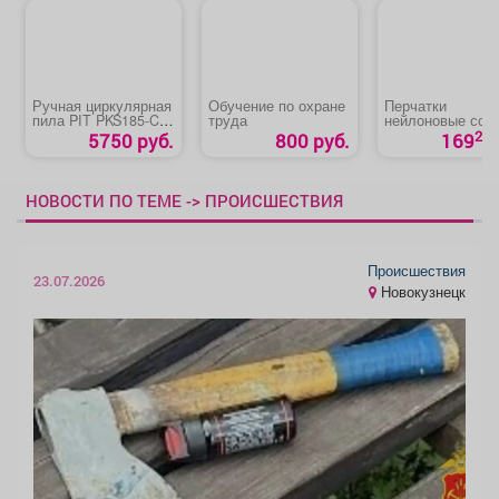
Ручная циркулярная
Обучение по охране
Перчатки
пила PIT PKS185-C2/
труда
нейлоновые со
С4
вспененным
26
5750 руб.
800 руб.
169
покрытием ЗИМ
НОВОСТИ ПО ТЕМЕ -> ПРОИСШЕСТВИЯ
Происшествия
23.07.2026
Новокузнецк