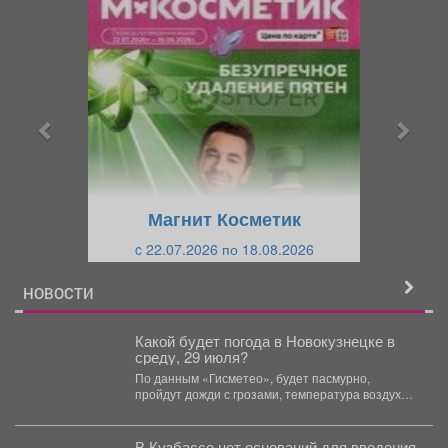
П
С
р
л
е
е
д
д
ы
у
д
ю
у
щ
щ
и
Магнит Косметик
и
й
c 22.07.2026 по 18.08.2026
й
НОВОСТИ
Какой будет погода в Новокузнецке в
среду, 29 июля?
По данным «Гисметео», будет пасмурно,
пройдут дожди с грозами, температура воздуха
...
В Кузбассе нет оснований для введения