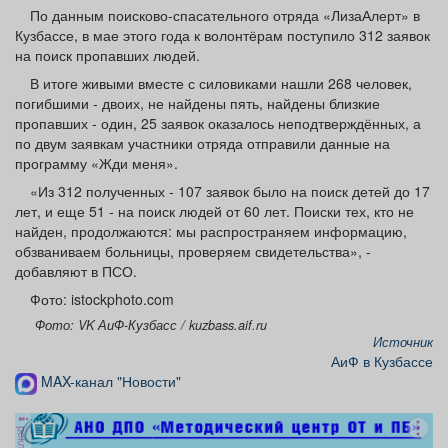
Афиша
Обучение
Проекты
По данным поисково-спасательного отряда «ЛизаАлерт» в
Кузбассе, в мае этого года к волонтёрам поступило 312 заявок
на поиск пропавших людей.
В итоге живыми вместе с силовиками нашли 268 человек,
погибшими - двоих, не найдены пять, найдены близкие
пропавших - один, 25 заявок оказалось неподтверждённых, а
Товары
Поздравления
Погода
по двум заявкам участники отряда отправили данные на
программу «Жди меня».
«Из 312 полученных - 107 заявок было на поиск детей до 17
лет, и еще 51 - на поиск людей от 60 лет. Поиски тех, кто не
найден, продолжаются: мы распространяем информацию,
ТВ программа
Я - пенсионер
обзваниваем больницы, проверяем свидетельства», -
добавляют в ПСО.
Фото: istockphoto.com
Фото: VK АиФ-Кузбасс / kuzbass.aif.ru
Источник
АиФ в Кузбассе
MAX-канал "Новости"
реклама