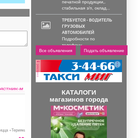
печатной продукции,.
стабильная з/п, оклад...
ТРЕБУЕТСЯ - ВОДИТЕЛЬ
ГРУЗОВЫХ
АВТОМОБИЛЕЙ
Подробности по
телефону..
Все объявления
Подать объявление
реклама
КАТАЛОГИ
магазинов города
П
С
р
л
е
е
ицца «Терияки»
Пирог с курицей на
Крылышки в соусе
д
д
заказ
терияки