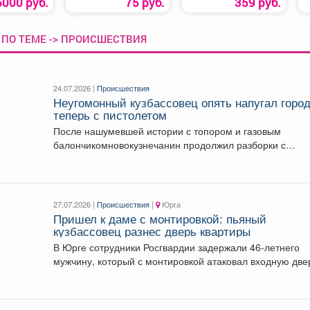
6000 руб.
75 руб.
359 руб.
 ПО ТЕМЕ -> ПРОИСШЕСТВИЯ
24.07.2026 |
Происшествия
Неугомонный кузбассовец опять напугал город
теперь с пистолетом
После нашумевшей истории с топором и газовым
балончикомновокузнечанин продолжил разборки с
оружием. В Новокузнецке...
27.07.2026 |
Происшествия
|
Юрга
Пришел к даме с монтировкой: пьяный
кузбассовец разнес дверь квартиры
В Юрге сотрудники Росгвардии задержали 46-летнего
мужчину, который с монтировкой атаковал входную две
чужой квартиры,...