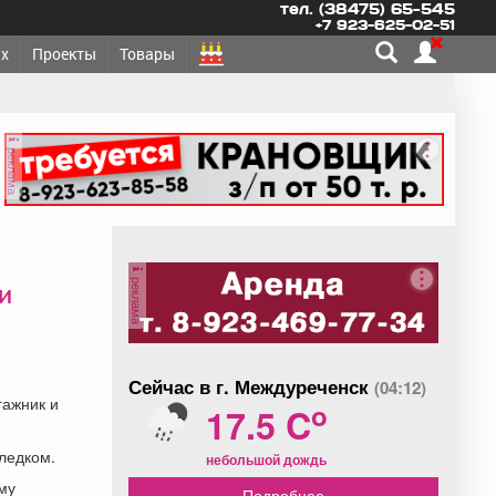
тел. (38475) 65-545
+7 923-625-02-51
х
Проекты
Товары
реклама
реклама
и
Сейчас в г. Междуреченск
(04:12)
гажник и
o
17.5 C
ледком.
небольшой дождь
му
Подробнее