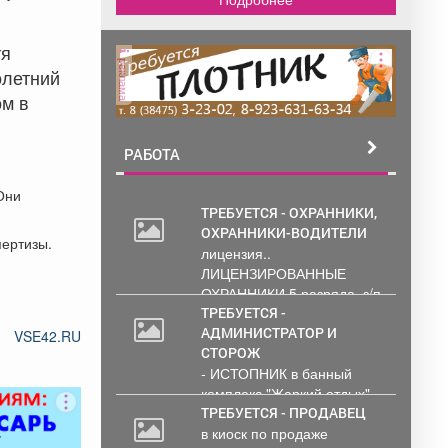
тя
реклама
олетний
ом в
РАБОТА
Они
ТРЕБУЕТСЯ - ОХРАННИКИ,
ОХРАННИКИ-ВОДИТЕЛИ
пертизы.
лицензия..
ЛИЦЕНЗИРОВАННЫЕ
ОХРАННИКИ 5 разряда, з/п
от 33000 руб. 6...
ТРЕБУЕТСЯ -
АДМИНИСТРАТОР И
VSE42.RU
СТОРОЖ
- ИСТОПНИК в банный
комплекс "Жаркий отдых"
Администрирование и
ТРЕБУЕТСЯ - ПРОДАВЕЦ
тех....
в киоск по продаже