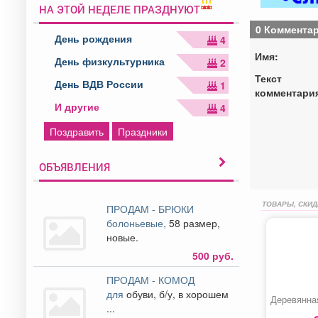
НА ЭТОЙ НЕДЕЛЕ ПРАЗДНУЮТ
0 Коммента
День рождения
4
Имя:
День физкультурника
2
Текст
День ВДВ России
1
комментари
И другие
4
Поздравить
Праздники
ОБЪЯВЛЕНИЯ
ТОВАРЫ, СКИД
ПРОДАМ - БРЮКИ
болоньевые,
58 размер,
новые.
500 руб.
ПРОДАМ - КОМОД
для
обуви, б/у, в хорошем
Деревянна
...