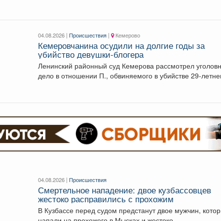
миллиона...
04.08.2026 |
Происшествия
|
Кемерово
Кемеровчанина осудили на долгие годы за
убийство девушки-блогера
Ленинский районный суд Кемерова рассмотрел уголов
дело в отношении П., обвиняемого в убийстве 29-летне
блогера...
04.08.2026 |
Происшествия
Смертельное нападение: двое кузбассовцев
жестоко расправились с прохожим
В Кузбассе перед судом предстанут двое мужчин, кото
напали на прохожего в Мысках и жестоко...