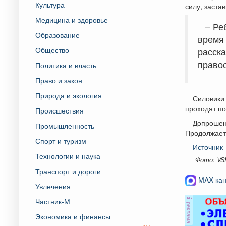
Культура
силу, заста
Медицина и здоровье
– Ре
Образование
время
Общество
расска
правоо
Политика и власть
Право и закон
Природа и экология
Силовики 
проходят по
Происшествия
Допрошен
Промышленность
Продолжает
Спорт и туризм
Источник
Технологии и наука
Фото: VS
Транспорт и дороги
MAX-кан
Увлечения
Частник-М
реклама
Экономика и финансы