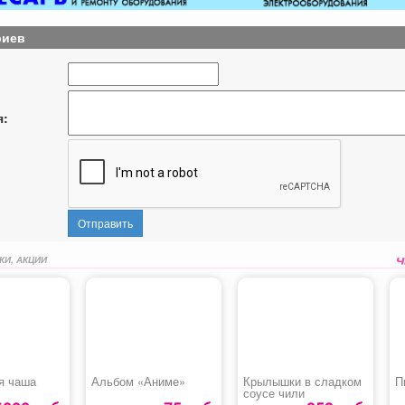
риев
я:
Отправить
КИ, АКЦИИ
я чаша
Альбом «Аниме»
Крылышки в сладком
П
соусе чили