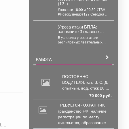
(12+)
#новости 18:00 и 20:30 #ТВН
#Новокузнецк #12+ Сегодня 28
июля 2026г. в «Новостях
ТВН»...
Угроза атаки БПЛА:
запомните 3 главных
правила
В условиях угрозы атаки
беспилотных летательных
аппаратов (БПЛА) главное - не
паниковать и знать четкий...
РАБОТА
ПОСТОЯННО -
ВОДИТЕЛЯ, кат.
В, С, Д,
опытный, вод. стаж 20 ...
70 000 руб.
ТРЕБУЕТСЯ - ОХРАННИК
н
гражданство РФ; наличие
2
регистрации по месту
000
жительства; образование
руб.
5,6
не...