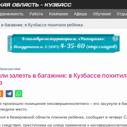
АЯ ОБЛАСТЬ - КУЗБАСС
движимость
Работа
Компании
Афиша
Обучение
Отды
ь в багажник: в Кузбассе похитили ребёнка
реклама
Происшествия
ли залезть в багажник: в Кузбассе похитил
а
е произошло похищение несовершеннолетнего – его засунули в ба
злюдное место.
ня в Кемеровской области пленили ребёнка, сообщает в четверг С
 следствия, преступники на улице применили к несовершенолетне