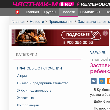
КЕМЕРОВСК
Главная
Группы
Новости
Объявления
Не
Главная
Новости
Происшествия
Заставили залезт
реклама
VSE42.RU
КАТЕГОРИИ
11 июня 2026
Застави
ПЛАНОВЫЕ ОТКЛЮЧЕНИЯ
ребёнк
Акции
Бизнес и предпринимательство
В Кузбасс
ЖКХ и недвижимость
увезли в бе
Животные
Днём 6 ию
Информация
По версии