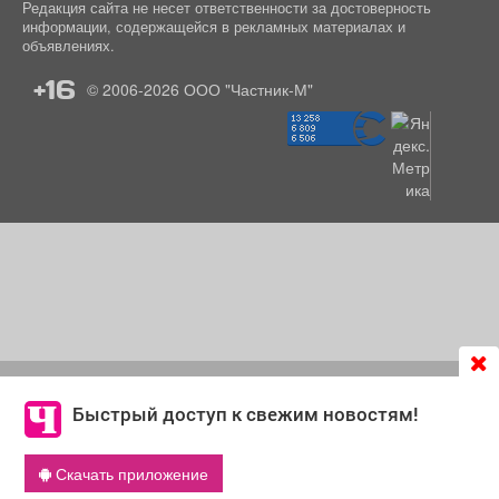
Редакция сайта не несет ответственности за достоверность
информации, содержащейся в рекламных материалах и
объявлениях.
+16
© 2006-2026
ООО "Частник-М"
Продолжая использовать сайт
chastnik-m.ru
, Вы даете
согласие на обработку файлов cookie, которые
Быстрый доступ к свежим новостям!
обеспечивают корректную работу сайта и сбора
информации для улучшения качества сервисов.
Скачать приложение
Что такое cookie