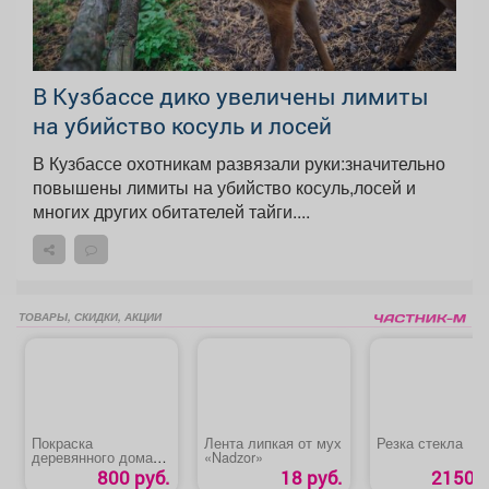
В Кузбассе дико увеличены лимиты
на убийство косуль и лосей
В Кузбассе охотникам развязали руки:значительно
повышены лимиты на убийство косуль,лосей и
многих других обитателей тайги....
ТОВАРЫ, СКИДКИ, АКЦИИ
Покраска
Лента липкая от мух
Резка стекла
деревянного дома
«Nadzor»
или бани снаружи
800 руб.
18 руб.
2150 р