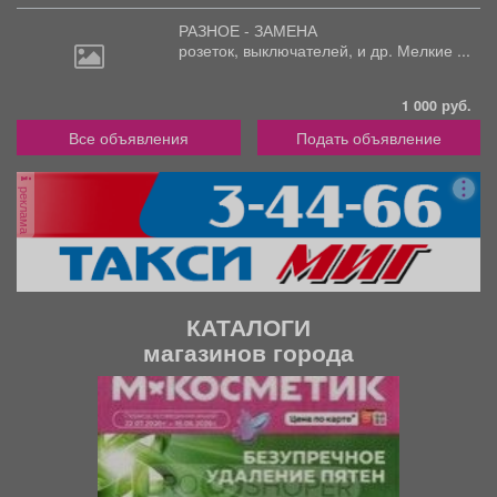
РАЗНОЕ - ЗАМЕНА
розеток,
выключателей, и др. Мелкие ...
1 000 руб.
Все объявления
Подать объявление
реклама
КАТАЛОГИ
магазинов города
П
С
р
л
е
е
д
д