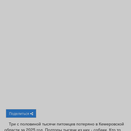
Афиша
Обучение
Проекты
Товары
Поздравления
Погода
ТВ программа
Я - пенсионер
Поделиться
Три с половиной тысячи питомцев потеряно в Кемеровской
области за 2025 год. Полторы тысячи из них - собаки. Кто то