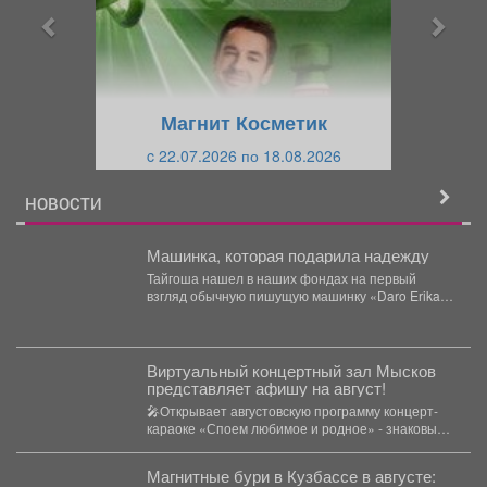
ы
у
д
ю
у
щ
щ
и
Магнит Косметик
и
й
c 22.07.2026 по 18.08.2026
й
НОВОСТИ
Машинка, которая подарила надежду
Тайгоша нашел в наших фондах на первый
взгляд обычную пишущую машинку «Daro Erika»
родом из...
Виртуальный концертный зал Мысков
представляет афишу на август!
🎤Открывает августовскую программу концерт-
караоке «Споем любимое и родное» - знаковые
хиты отечественной киномузыки и знаменитые...
Магнитные бури в Кузбассе в августе: