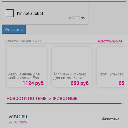
Отправить
ТОВАРЫ, СКИДКИ, АКЦИИ
Автошампунь для
Топливный фильтр
Скотч упаковоч
мойки «Active Foam
для автомобиля
PF-40»
«Hyundai Solaris»
1124 руб.
650 руб.
65 р
НОВОСТИ ПО ТЕМЕ -> ЖИВОТНЫЕ
VSE42.RU
Животные
27.07.2026