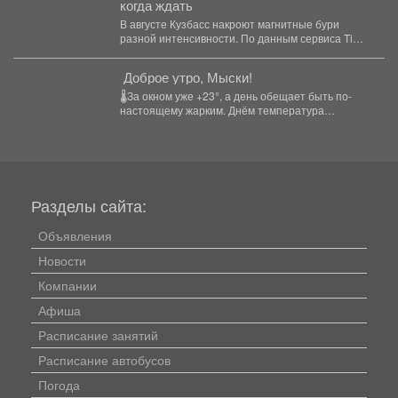
когда ждать
В августе Кузбасс накроют магнитные бури
разной интенсивности. По данным сервиса Time-
in, в текущем...
️ Доброе утро, Мыски!
🌡За окном уже +23°, а день обещает быть по-
настоящему жарким. Днём температура
поднимется до +32°....
Разделы сайта:
Объявления
Новости
Компании
Афиша
Расписание занятий
Расписание автобусов
Погода