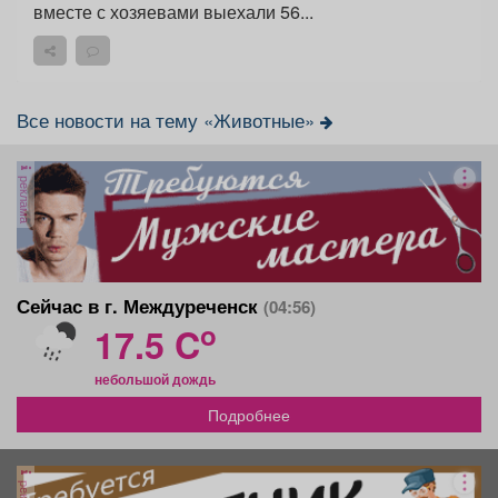
вместе с хозяевами выехали 56...
Все новости на тему «Животные»
реклама
Сейчас в г. Междуреченск
(04:56)
o
17.5 C
небольшой дождь
Подробнее