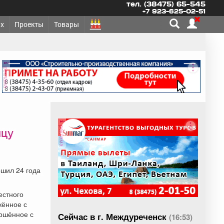
тел. (38475) 65-545
+7 923-625-02-51
х
Проекты
Товары
реклама
реклама
йцу
ршил 24 года
естного
жённое с
ершённое с
Сейчас в г. Междуреченск
(16:53)