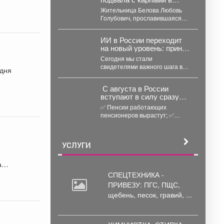
Белово запустила в воду
Жительница Белова Любовь
уточек
Голубович, прославившаяся
тем, что разводила карпов в
затопленном подвале,
ИИ в России переходит
поделилась новыми кадрами....
на новый уровень: принят
закон о развитии
Сегодня мы стали
технологий
свидетелями важного шага в
цифровом суверенитете
страны. На законодательном
С августа в России
уровне урегулированы
вступают в силу сразу
вопросы...
несколько значимых
✅ Пенсии работающих
нововведений
пенсионеров вырастут; ✅
Самозанятые смогут получить
первые выплаты по
больничным; ...
УСЛУГИ
ая
СПЕЦТЕХНИКА -
ПРИВЕЗУ: ПГС,
ПЩС,
щебень, песок, гравий, ...