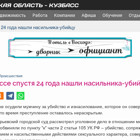
АЯ ОБЛАСТЬ - КУЗБАСС
движимость
Работа
Компании
Афиша
Обучение
Отды
я 24 года нашли насильника-убийцу
реклама
Происшествия
ссе спустя 24 года нашли насильника-уби
ке осудили мужчину за убийство и изнасилование, которое он сове
это время преступление оставалось нераскрытым.
рьевский городской суд рассмотрел уголовное дело в отношении м
 обвиняли по пункту "к" части 2 статьи 105 УК РФ – убийство, сопря
ием и насильственными действиями сексуального характера, сов
ь другое преступление.