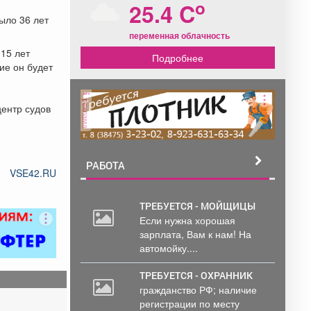
o
25.4 C
ыло 36 лет
переменная облачность
 15 лет
Подробнее
ие он будет
реклама
центр судов
РАБОТА
VSE42.RU
ТРЕБУЕТСЯ - МОЙЩИЦЫ
Если нужна хорошая
зарплата, Вам к нам! На
автомойку....
ТРЕБУЕТСЯ - ОХРАННИК
гражданство РФ; наличие
регистрации по месту