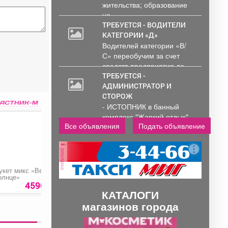
жительства; образование
не...
ТРЕБУЕТСЯ - ВОДИТЕЛИ
КАТЕГОРИИ «Д»
Водителей категории «В/
С» переобучим за счет
средств предприятия до...
ТРЕБУЕТСЯ -
АДМИНИСТРАТОР И
СТОРОЖ
- ИСТОПНИК в банный
комплекс "Жаркий отдых"
Все объявления
Подать объявление
Администрирование и
тех....
реклама
укет микс «Весеннее
Связка из воздушных
Букет из пионовидн
олнце»
шаров
тюльпанов
4590 руб.
2080 руб.
5100 ру
КАТАЛОГИ
магазинов города
П
С