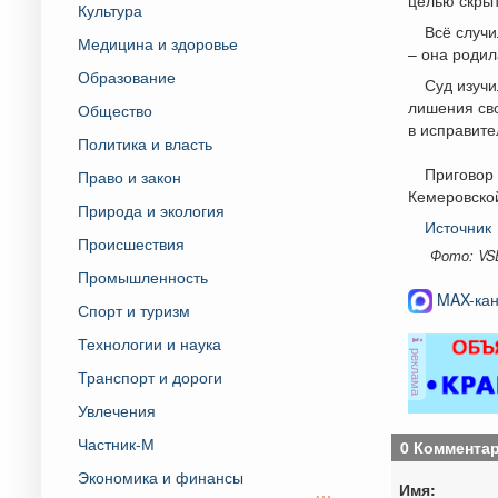
Культура
Всё случи
Медицина и здоровье
– она родил
Образование
Суд изучи
лишения сво
Общество
в исправите
Политика и власть
Приговор 
Право и закон
Кемеровской
Природа и экология
Источник
Происшествия
Фото: VS
Промышленность
MAX-кан
Спорт и туризм
Технологии и наука
реклама
Транспорт и дороги
Увлечения
Частник-М
0 Коммента
Экономика и финансы
Имя: