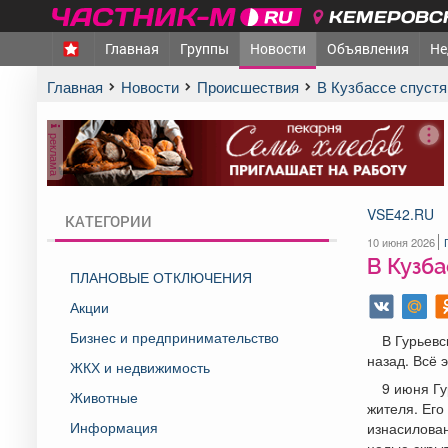
КЕМЕРОВСК
Главная
Группы
Новости
Объявления
Не
Главная
Новости
Происшествия
В Кузбассе спуст
реклама
VSE42.RU
КАТЕГОРИИ
10 июня 2026
В Кузба
ПЛАНОВЫЕ ОТКЛЮЧЕНИЯ
Акции
Бизнес и предпринимательство
В Гурьевс
назад. Всё 
ЖКХ и недвижимость
9 июня Гу
Животные
жителя. Его
Информация
изнасилован
целью скрыт