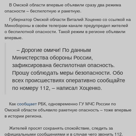
Афиша
Обучение
Проекты
В Омской области впервые объявили сразу два режима
опасности – беспилотную и ракетную.
Губернатор Омской области Виталий Хоценко со ссылкой на
Минобороны в своём телеграм-канале предупредил жителей
о беспилотной опасности. Такой режим в регионе объявили
впервые.
Товары
Поздравления
Погода
– Дорогие омичи! По данным
Министерства обороны России,
зафиксирована беспилотная опасность.
Прошу соблюдать меры безопасности. Обо
ТВ программа
Я - пенсионер
всех происшествиях оперативно сообщайте
по номеру 112, – написал Хоценко.
Как
сообщает
РБК, одновременно ГУ МЧС России по
Омской области объявило ракетную опасность – тоже впервые
в истории региона.
Жителей просят сохранять спокойствие, следить за
официальными сообщениями и в случае чего звонить 112.