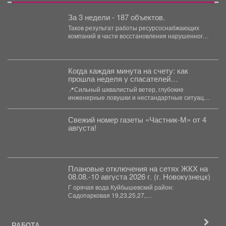
За 3 недели - 187 объектов.
Таков результат работы ресурсоснабжающих
компаний в части восстановления нарушенного
благоустройства. На данный момент в разных...
Когда каждая минута на счету: как
прошла неделя у спасателей
Новокузнецка
📍Сильный шквалистый ветер, глубокие
инженерные ловушки и нестандартные ситуации
- для поисково - спасательной службы...
Свежий номер газеты «Частник‑М» от 4
августа!
Плановые отключения на сетях ЖКХ на
08.08.-10 августа 2026 г. (г. Новокузнецк)
Г орячая вода Куйбышевский район:
Садопарковая 19,23,25,27,
29,31,33,35,28/1,28/2,28,30,...
РАБОТА