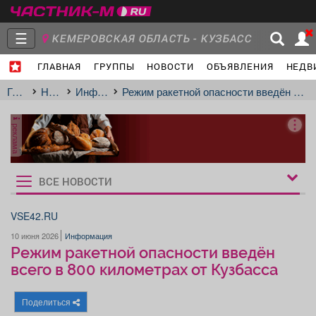
☰
КЕМЕРОВСКАЯ ОБЛАСТЬ - КУЗБАСС
ГЛАВНАЯ
ГРУППЫ
НОВОСТИ
ОБЪЯВЛЕНИЯ
НЕДВ
Главная
Группы
Новости
Главная
Новости
Информация
Режим ракетной опасности введён всего в 800 километрах от Кузбасса
реклама
Объявления
Недвижимость
Услуги
ВСЕ НОВОСТИ
Рукбрики
новостей
VSE42.RU
10 июня 2026
Информация
Работа
Транспорт
Компании
Режим ракетной опасности введён
всего в 800 километрах от Кузбасса
Поделиться