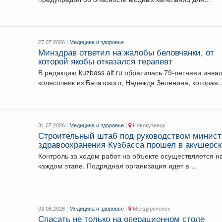
"омоложения" и "детокса". ...
27.07.2026 |
Медицина и здоровье
Минздрав ответил на жалобы беловчанки, от
которой якобы отказался терапевт
В редакцию kuzbass.aif.ru обратилась 79-летняяи инва
колясочник из Бачатского, Надежда Зеленина, которая
пожаловалась, что к ней...
31.07.2026 |
Медицина и здоровье
|
Новокузнецк
Строительный штаб под руководством минист
здравоохранения Кузбасса прошел в акушерс
стационаре №3 Первой горбольницы.
Контроль за ходом работ на объекте осуществляется н
каждом этапе. Подрядная организация идет в
соответствии...
03.08.2026 |
Медицина и здоровье
|
Междуреченск
Спасать не только на операционном столе