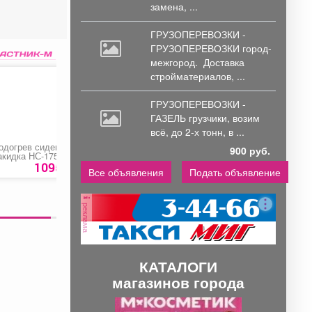
замена, ...
ГРУЗОПЕРЕВОЗКИ -
ГРУЗОПЕРЕВОЗКИ город-
межгород.
Доставка
стройматериалов, ...
ГРУЗОПЕРЕВОЗКИ -
ГАЗЕЛЬ грузчики,
возим
всё, до 2-х тонн, в ...
одогрев сидений
Газлифт с
Две половинки
900 руб.
акидка НС-175
доводчиком
1095 руб.
260 руб.
580 ру
Все объявления
Подать объявление
реклама
КАТАЛОГИ
магазинов города
П
С