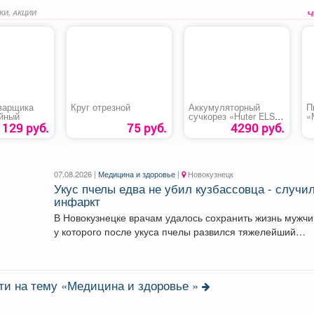
КИ, АКЦИИ
варщика
Круг отрезной
Аккумуляторный
П
йный
сучкорез «Huter ELS-
«
20Li-2К»
129 руб.
75 руб.
4290 руб.
07.08.2026 |
Медицина и здоровье
|
Новокузнецк
Укус пчелы едва не убил кузбассовца - случи
инфаркт
В Новокузнецке врачам удалось сохранить жизнь мужчи
у которого после укуса пчелы развился тяжелейший
инфаркт....
ти на тему «Медицина и здоровье »