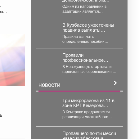
участникам СВО
.
Одним из направлений в
помогают адаптироваться
зе.
адаптации является
к мирной жизни.
трудоустройство. Сегодня
расскажем о реализации
В Кузбассе ужесточены
национального проекта на
правила выплаты
примере...
пособий – кого их лишили
Правила выплаты
определённых пособий
изменились в Кемеровской
области, и часть опекунов
Проявили
больше не может их...
профессиональное
мастерство, физическую
В Новокузнецке стартовали
подготовку и командный
гарнизонные соревнования по
дух.
пожарно-спасательному
спорту. Они продлятся в
НОВОСТИ
течение двух дней, а...
Три микрорайона из 11 в
зоне КРТ Кемерова
остаются без
В Кемерове продолжается
а
застройщиков
реализация масштабного
проекта комплексного
развития территорий. Первый
дом скоро будет сдан, но...
Пропавшего почти месяц
назад кузбассовца