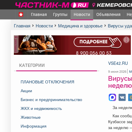
КЕМЕРОВСК
Главная
Группы
Новости
Объявления
Не
Главная
Новости
Медицина и здоровье
Вирусы уд
реклама
VSE42.RU
КАТЕГОРИИ
9 июня 2026
М
Вирусы 
ПЛАНОВЫЕ ОТКЛЮЧЕНИЯ
неделю
Акции
Бизнес и предпринимательство
За неделю
ЖКХ и недвижимость
Как сообщ
Животные
Кузбассе за
Информация
за неделю –