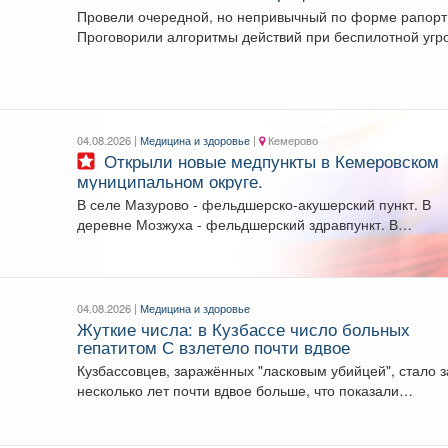
Провели очередной, но непривычный по форме рапорт
Проговорили алгоритмы действий при беспилотной угро
Какие зоны...
04.08.2026 |
Медицина и здоровье
|
Кемерово
Открыли новые медпункты в Кемеровском
муниципальном округе.
В селе Мазурово - фельдшерско-акушерский пункт. В
деревне Мозжуха - фельдшерский здравпункт. В
модульных...
04.08.2026 |
Медицина и здоровье
Жуткие числа: в Кузбассе число больных
гепатитом С взлетело почти вдвое
Кузбассовцев, заражённых "ласковым убийцей", стало з
несколько лет почти вдвое больше, что показали
последние исследования....