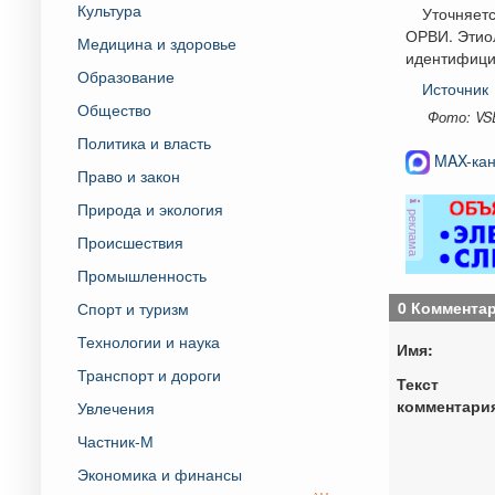
Культура
Уточняетс
ОРВИ. Этиол
Медицина и здоровье
идентифици
Образование
Источник
Общество
Фото: VS
Политика и власть
MAX-кан
Право и закон
Природа и экология
реклама
Происшествия
Промышленность
0 Коммента
Спорт и туризм
Технологии и наука
Имя:
Транспорт и дороги
Текст
комментари
Увлечения
Частник-М
Экономика и финансы