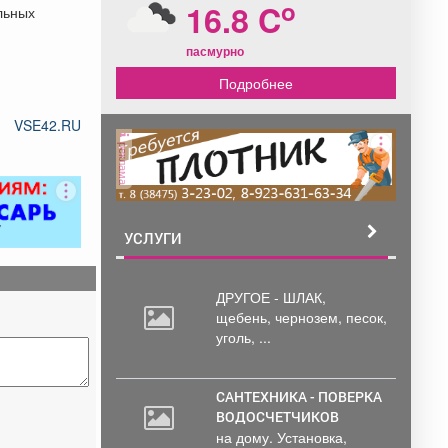
o
16.8 C
льных
пасмурно
Подробнее
VSE42.RU
реклама
УСЛУГИ
ДРУГОЕ - ШЛАК,
щебень,
чернозем, песок,
уголь, ...
САНТЕХНИКА - ПОВЕРКА
ВОДОСЧЕТЧИКОВ
на дому. Установка,