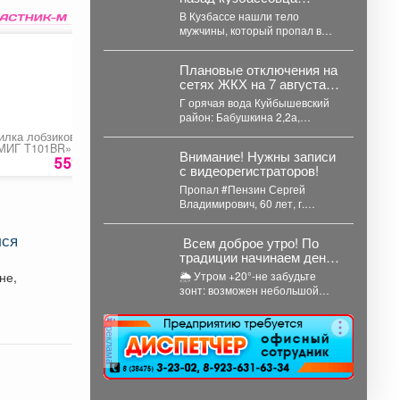
нашли мёртвым
В Кузбассе нашли тело
мужчины, который пропал в
середине лета. 61-летний
мариинец, ориентировку на...
Плановые отключения на
сетях ЖКХ на 7 августа
2026 г. (г. Новокузнецк)
Г орячая вода Куйбышевский
район: Бабушкина 2,2а,
Спортивная...
илка лобзиковая
Леска для триммера
Набор инструменто
МИГ T101BR»
«OMBRA»
Внимание! Нужны записи
80
55
руб
25 руб.
13390 ру
с видеорегистраторов!
Пропал #Пензин Сергей
Владимирович, 60 лет, г.
#Новокузнецк. С 21 июля 2026
года его...
лся
Всем доброе утро! По
традиции начинаем день
с прогноза погоды и
не,
🌦 Утром +20°-не забудьте
щепотки народной
зонт: возможен небольшой
мудрости
дождь; ☁️ Днём температура
поднимется до +24°,...
реклама