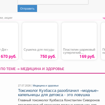
Отправить
КИ, АКЦИИ
т-Дог»
Сушилка для посуды
Пластилин шариковый
П
суперлегкий
н
«Homecenter»
670 руб.
750 руб.
169 руб.
 ПО ТЕМЕ -> МЕДИЦИНА И ЗДОРОВЬЕ
27.07.2026 |
Медицина и здоровье
Токсиколог Кузбасса разоблачил «модные»
капельницы для детокса - это ловушка
Главный токсиколог Кузбасса Константин Сиворонов
предупредил об опасности модных капельниц для