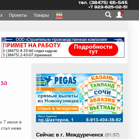
тел. (38475) 65-545
+7 923-625-02-51
х
Проекты
Товары
реклама
реклама
за
о 7 июня в
 стал ниже
Сейчас в г. Междуреченск
(01:57)