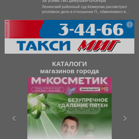
Ленинский районный суд Кемерова рассмотрел
уголовное дело в отношении П., обвиняемого в
убийстве 29-летнего блогера...
реклама
КАТАЛОГИ
магазинов города
П
С
р
л
е
е
д
д
ы
у
д
ю
у
щ