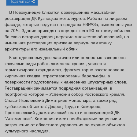
Поделиться
Афиша
Обучение
Проекты
В Новокузнецке близится к завершению масштабная
реставрация ДК Кузнецких металлургов. Работы на лицевом
фасаде, которые ведутся на средства ЕВРАЗа, выполнены уже
на 70%. Здание приводят в порядок к его 90-летнему юбилею.
За свою историю дворец пережил множество обновлений, но
Товары
Поздравления
Погода
нынешняя реставрация призвана вернуть памятнику
архитектуры его изначальный облик.
К сегодняшнему дню частично или полностью завершены
ключевые виды работ: заменена кровля, усилен и
герметизирован фундамент, фрагментарно восстановлена
ТВ программа
Я - пенсионер
кирпичная кладка, отреставрированы барельефы, а
поверхности подготовлены к нанесению штукатурных слоёв.
Реставрацией занимается подрядная организация, в
портфолио которой – Успенский собор Ростовского кремля,
Спасо-Яковлевский Димитриев монастырь, а также ряд
кузбасских объектов: Дворец Труда в Кемерове,
Прокопьевский драматический театр и новокузнецкий ДК
"Алюминщик". Компания имеет необходимые лицензии и
разрешение от областного управления по охране объектов
культурного наследия.