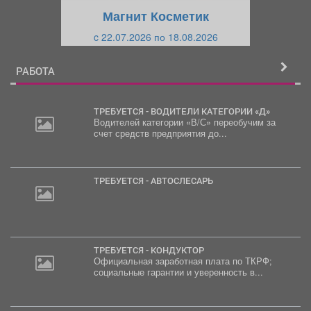
щ
и
Магнит Косметик
и
й
c 22.07.2026 по 18.08.2026
й
РАБОТА
ТРЕБУЕТСЯ - ВОДИТЕЛИ КАТЕГОРИИ «Д»
Водителей категории «В/С» переобучим за
счет средств предприятия до...
ТРЕБУЕТСЯ - АВТОСЛЕСАРЬ
ТРЕБУЕТСЯ - КОНДУКТОР
Официальная заработная плата по ТКРФ;
социальные гарантии и уверенность в...