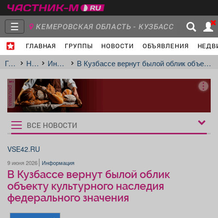
☰
КЕМЕРОВСКАЯ ОБЛАСТЬ - КУЗБАСС
ГЛАВНАЯ
ГРУППЫ
НОВОСТИ
ОБЪЯВЛЕНИЯ
НЕДВ
Главная
Группы
Новости
Главная
Новости
Информация
В Кузбассе вернут былой облик объекту культурного наследия федерального значения
реклама
Объявления
Недвижимость
Услуги
ВСЕ НОВОСТИ
Рукбрики
новостей
VSE42.RU
9 июня 2026
Информация
Работа
Транспорт
Компании
В Кузбассе вернут былой облик
объекту культурного наследия
федерального значения