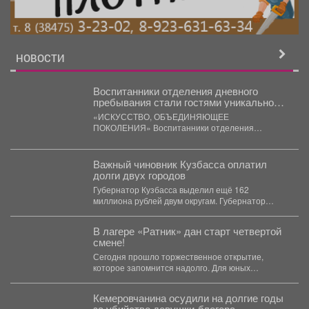
НОВОСТИ
Воспитанники отделения дневного
пребывания стали гостями уникальной
художественной выставки.
«ИСКУССТВО, ОБЪЕДИНЯЮЩЕЕ
ПОКОЛЕНИЯ» Воспитанники отделения
дневного пребывания стали гостями уникальной
художественной выставки. Для ребят...
Важный чиновник Кузбасса оплатил
долги двух городов
Губернатор Кузбасса выделил ещё 162
миллиона рублей двум округам. Губернатор
Кузбасса продолжает финансовую поддержку...
В лагере «Ратник» дан старт четвертой
смене!
Сегодня прошло торжественное открытие,
которое запомнится надолго. Для юных
патриотов этот день стал настоящим
праздником:...
Кемеровчанина осудили на долгие годы
за убийство девушки-блогера