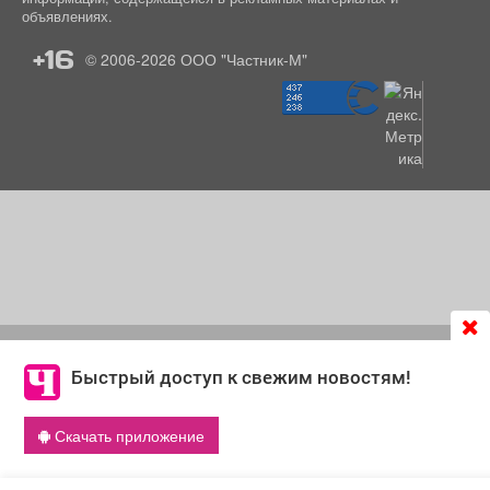
объявлениях.
+16
© 2006-2026
ООО "Частник-М"
Продолжая использовать сайт
chastnik-m.ru
, Вы даете
согласие на обработку файлов cookie, которые
Быстрый доступ к свежим новостям!
обеспечивают корректную работу сайта и сбора
информации для улучшения качества сервисов.
Скачать приложение
Что такое cookie