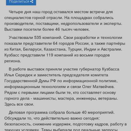
Поделиться
Афиша
Обучение
Проекты
Четыре дня наш город оставался местом встречи для
специалистов горной отрасли. На площадках собрались
производители, поставщики, недропользователи и эксперты.
Выставки посетили более 46 тысяч человек.
Товары
Поздравления
Погода
Участвовали 535 компаний. Свои разработки и технологии
показали представители 64 городов России, а также партнёры
из Китая, Беларуси, Казахстана, Турции, Индии и Австралии.
Кузбасс представили 119 компаний из восьми городов
региона.
В работе выставок приняли участие губернатор Кузбасса
ТВ программа
Я - пенсионер
Илья Середюк и заместитель председателя комитета
Государственной Думы РФ по информационной политике,
информационным технологиям и связи Олег Матвейчев.
Рядом с первыми лицами были те, кто составляет основу
горного дела - машинисты, мастера, инженеры, ветераны.
Здесь все свои.
Деловая программа собрала больше 40 мероприятий.
Обсуждали то, что действительно важно сегодня:
безопасность, снижение издержек, подготовку кадров, работу в
текущих условиях. Темы выбирали под реальные запросы