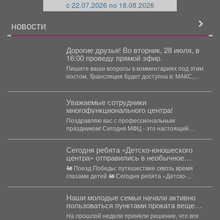
c 22.07.2026 по 18.08.2026
й
НОВОСТИ
Дорогие друзья! Во вторник, 28 июля, в
16:00 проведу прямой эфир.
Пишите ваши вопросы в комментариях под этим
постом. Трансляция будет доступна в: МАКС,
ВКонтакте,...
Уважаемые сотрудники
многофункционального центра!
Поздравляю вас с профессиональным
праздником! Сегодня МФЦ - это настоящий
«единый центр решений», куда...
Сегодня ребята «Детско-юношеского
центра» отправились в необычное
путешествие - на борт «Поезда
🚂 Поезд Победы: путешествие сквозь время
Победы».
глазами детей 🚂 Сегодня ребята «Детско-
юношеского центра» отправились...
Наши молодые семьи начали активно
пользоваться пунктами проката вещей
для новорожденных.
На прошлой неделе приняли решение, что все