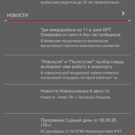
кузбасские родители до 35 лет включительно
могут стать...
НОВОСТИ
Три микрорайона из 11 в зоне КРТ
Кемерова остаются без застройщиков
В Кемерове продолжается реализация
масштабного проекта комплексного развития
территорий. Первый дом скоро будет сдан, но...
"Новокузя" и "Пылетузик": кузбассовцы
выбирают имя роботу в аэропорту
В новокузнецкой воздушной гавани появился
необычный сотрудник, который работает за
энергию. В международном аэропорту...
Новости Новокузнецка 6 августа
Новости «Ново-ТВ» с Татьяной Ляшенко
Программа Судный день от 06.08.26
(16+)
#Судныйдень 21:00 #ТВН #происшествия #ЧП