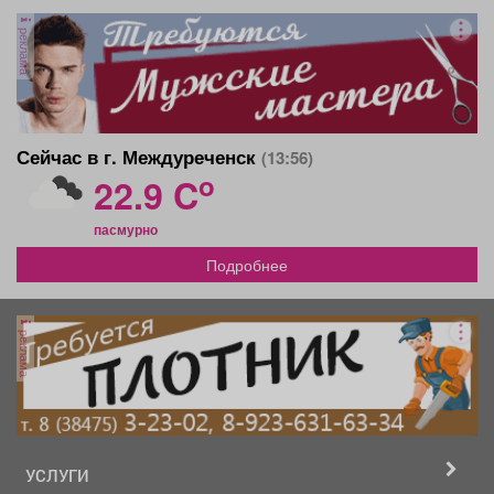
реклама
Сейчас в г. Междуреченск
(13:56)
o
22.9 C
пасмурно
Подробнее
реклама
УСЛУГИ