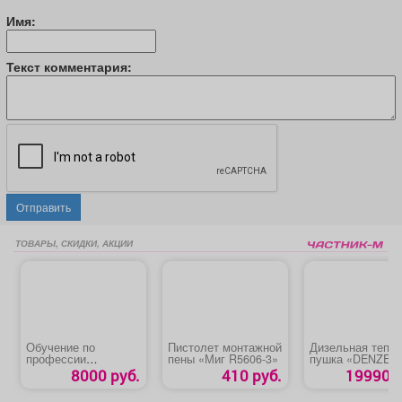
Имя:
Текст комментария:
Отправить
ТОВАРЫ, СКИДКИ, АКЦИИ
Обучение по
Пистолет монтажной
Дизельная тепл
профессии
пены «Миг R5606-3»
пушка «DENZEL
«Оператор
DHG-10»
8000 руб.
410 руб.
19990 р
(машинист) крана-
манипулятора»