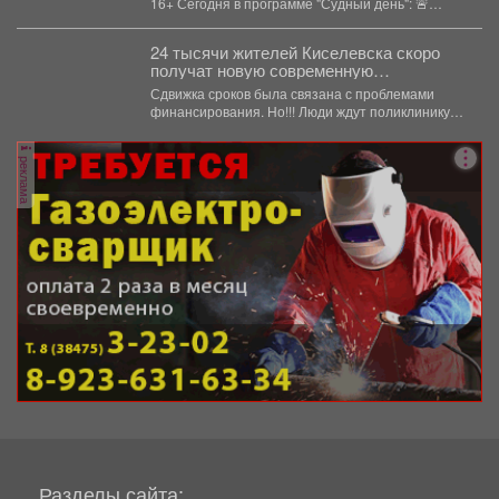
16+ Сегодня в программе "Судный день": 🚨
Профилактическое...
24 тысячи жителей Киселевска скоро
получат новую современную
поликлинику.
Сдвижка сроков была связана с проблемами
финансирования. Но!!! Люди ждут поликлинику,
она важна для...
реклама
Разделы сайта: