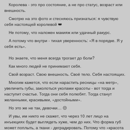
Афиша
Обучение
Проекты
Королева - это про состояние, а не про статус, возраст или
внешность.
Смотрю на это фото и стесняюсь признаться: я чувствую
себя настоящей королевой 👑
Не потому, что наложен макияж или удачный ракурс.
Товары
Поздравления
Погода
А потому что внутри - тихая уверенность: «Я в порядке. Я у
себя есть».
Но знаете, что меня всегда трогает до боли?
Как много людей не принимают себя.
ТВ программа
Я - пенсионер
Свой возраст. Свою внешность. Своё тело. Себя настоящих.
Многим кажется, что если нарастить ресницы «на метр»,
увеличить губы, заколоться уколами красоты - вот тогда и
наступит счастье. Тогда они себя полюбят. Тогда станут
желанными, красивыми, «достойными».
Но это же не так, девочки… 😔
И увы, им никто не скажет, что через 10 лет лицо на
инъекциях будет выглядеть хуже, чем до них. Что форма губ
может поплыть, а ткани - деградировать. Потому что «красота