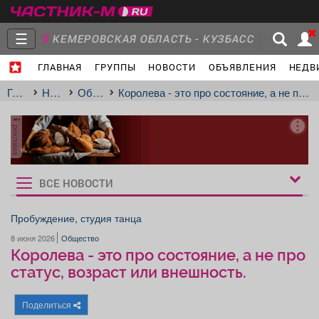
☰
КЕМЕРОВСКАЯ ОБЛАСТЬ - КУЗБАСС
ГЛАВНАЯ
ГРУППЫ
НОВОСТИ
ОБЪЯВЛЕНИЯ
НЕДВ
Главная
Группы
Новости
Главная
Новости
Общество
Королева - это про состояние, а не про статус, возраст или внешность.
реклама
Объявления
Недвижимость
Услуги
ВСЕ НОВОСТИ
Рукбрики
новостей
Пробуждение, студия танца
8 июня 2026
Общество
Работа
Транспорт
Компании
Королева - это про состояние, а не про
статус, возраст или внешность.
Поделиться