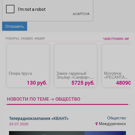
Отправить
ТОВАРЫ, СКИДКИ, АКЦИИ
Опора бруса
Замок гаражный
Мотоблок
Эльбор «Сапфир»
«РЕСАНТА
сувальдный
МБ-7500-10»
130 руб.
5725 руб.
48090 р
НОВОСТИ ПО ТЕМЕ -> ОБЩЕСТВО
Общество
Телерадиокомпания «КВАНТ»
Междуреченск
29.07.2026