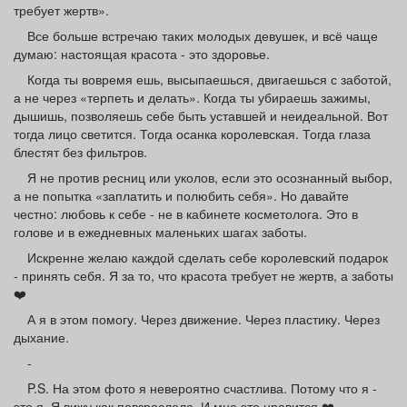
требует жертв».
Все больше встречаю таких молодых девушек, и всё чаще
думаю: настоящая красота - это здоровье.
Когда ты вовремя ешь, высыпаешься, двигаешься с заботой,
а не через «терпеть и делать». Когда ты убираешь зажимы,
дышишь, позволяешь себе быть уставшей и неидеальной. Вот
тогда лицо светится. Тогда осанка королевская. Тогда глаза
блестят без фильтров.
Я не против ресниц или уколов, если это осознанный выбор,
а не попытка «заплатить и полюбить себя». Но давайте
честно: любовь к себе - не в кабинете косметолога. Это в
голове и в ежедневных маленьких шагах заботы.
Искренне желаю каждой сделать себе королевский подарок
- принять себя. Я за то, что красота требует не жертв, а заботы
❤️
А я в этом помогу. Через движение. Через пластику. Через
дыхание.
-
P.S. На этом фото я невероятно счастлива. Потому что я -
это я. Я вижу как повзрослела. И мне это нравится ❤️