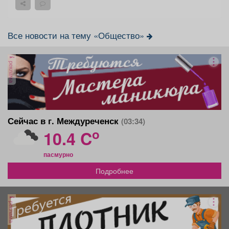
Все новости на тему «Общество»
реклама
Сейчас в г. Междуреченск
(03:34)
o
10.4 C
пасмурно
Подробнее
реклама