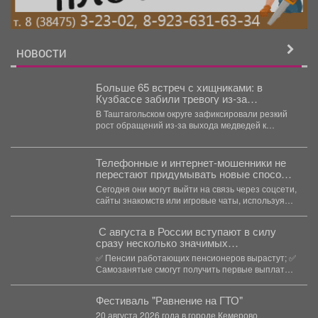
НОВОСТИ
Больше 65 встреч с хищниками: в
Кузбассе забили тревогу из-за
медведей
В Таштагольском округе зафиксировали резкий
рост обращений из-за выхода медведей к
людям. Как сообщили...
Телефонные и интернет-мошенники не
перестают придумывать новые способы
обмана.
Сегодня они могут выйти на связь через соцсети,
сайты знакомств или игровые чаты, используя
самые...
С августа в России вступают в силу
сразу несколько значимых
нововведений
✅ Пенсии работающих пенсионеров вырастут; ✅
Самозанятые смогут получить первые выплаты
по больничным; ...
Фестиваль "Равнение на ГТО"
20 августа 2026 года в городе Кемерово