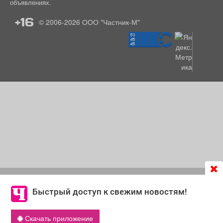
объявлениях.
+16
© 2006-2026
ООО "Частник-М"
Продолжая использовать сайт
chastnik-m.ru
, Вы даете
согласие на обработку файлов cookie, которые
Быстрый доступ к свежим новостям!
обеспечивают корректную работу сайта и сбора
информации для улучшения качества сервисов.
Скачать приложение
Что такое cookie