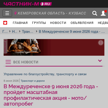
☰
КЕМЕРОВСКАЯ ОБЛАСТЬ - КУЗБАСС
ГЛАВНАЯ
ГРУППЫ
НОВОСТИ
ОБЪЯВЛЕНИЯ
НЕДВ
Главная
Группы
Новости
Главная
Новости
Транспорт и дороги
В Междуреченске 9 июня 2026 года - пройдет масштабная профилактическая акция - мото/автопробег
реклама
Объявления
Недвижимость
Услуги
ВСЕ НОВОСТИ
Рукбрики
новостей
Управление по благоустройству, транспорту и связи
8 июня 2026
Транспорт и дороги
Работа
Транспорт
Компании
В Междуреченске 9 июня 2026 года -
пройдет масштабная
профилактическая акция - мото/
автопробег