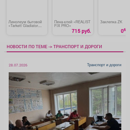
Линолеум бытовой
Пена-клей «REALIST
Заклепка ZK
«Tarkett Gladiator
FIX PRO»
Diakiri 1» (3,5м)
60
715 руб.
0
НОВОСТИ ПО ТЕМЕ -> ТРАНСПОРТ И ДОРОГИ
Транспорт и дороги
28.07.2026