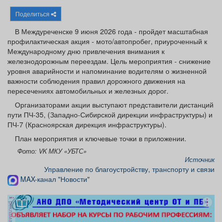
Афиша
Обучение
Проекты
Поделиться
В Междуреченске 9 июня 2026 года - пройдет масштабная
профилактическая акция - мото/автопробег, приуроченный к
Международному дню привлечения внимания к
железнодорожным переездам. Цель мероприятия - снижение
Товары
Поздравления
Погода
уровня аварийности и напоминание водителям о жизненной
важности соблюдения правил дорожного движения на
пересечениях автомобильных и железных дорог.
Организаторами акции выступают представители дистанций
пути ПЧ-35, (Западно-Сибирской дирекции инфраструктуры) и
ТВ программа
Я - пенсионер
ПЧ-7 (Красноярская дирекция инфраструктуры).
План мероприятия и ключевые точки в приложении.
Фото: VK МКУ «УБТС»
Источник
Управление по благоустройству, транспорту и связи
MAX-канал "Новости"
реклама