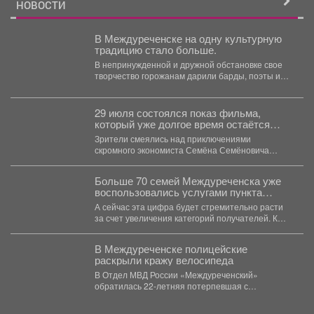
НОВОСТИ
В Междуреченске на одну культурную
традицию стало больше.
В непринужденной и дружной обстановке свое
творчество горожанам дарили барды, поэты и
музыканты. Инициатива Управления...
29 июля состоялся показ фильма,
который уже долгое время остаётся
символом юмора и народной любви -
Зрители смеялись над приключениями
"Бриллиантовая рука"
скромного экономиста Семёна Семёновича
Горбункова, который, отправившись в
заграничный круиз, случайно...
Больше 70 семей Междуреченска уже
воспользовались услугами пункта
проката для новорождённых.
А сейчас эта цифра будет стремительно расти
за счет увеличения категорий получателей. К
многодетным,...
В Междуреченске полицейские
раскрыли кражу велосипеда
В Отдел МВД России «Междуреченский»
обратилась 22-летняя потерпевшая с
заявлением о том, что неизвестное лицо...