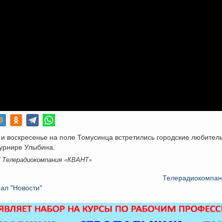
 и воскресенье на поле Томусинца встретились городские любител
турнире Улыбина.
K Телерадиокомпания «КВАНТ»
Телерадиокомпа
ал "Новости"