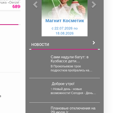
ы
у
ушка «Denzel GHG-
с набором бит и
50
0»
головок
6890 руб.
100 руб.
247
р
д
ю
у
щ
Магнит Косметик
щ
и
и
c 22.07.2026 по
й
18.08.2026
й
НОВОСТИ
Сами надули батут: в
Кузбассе дети
пробрались в закрытый
В Прокопьевске трое
парк аттракционов
подростков пробрались на
территорию закрытого парка
аттракционов, самостоятельно
запустили несколько
️ Доброе утро!
каруселей и...
✨Новый день - новые
возможности! Сегодня - День
в
загадывания желаний. Это
отличный повод прислушаться
к...
Плановые отключения на
29 июля (г.