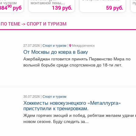
м чулком
монтажной пены
п
90
«А010 Эконом»
1
384
руб
139 руб.
59 руб.
ПО ТЕМЕ -> СПОРТ И ТУРИЗМ
27.07.2026 |
Спорт и туризм
|
Междуреченск
От Москвы до ковра в Баку
Азербайджан готовится принять Первенство Мира по
вольной борьбе среди спортсменов до 18-ти лет.
30.07.2026 |
Спорт и туризм
Хоккеисты новокузнецкого «Металлурга»
приступили к тренировкам.
Ждем горячих эмоций и побед, ребятам желаем удачи 
новом сезоне. Буду следить за...