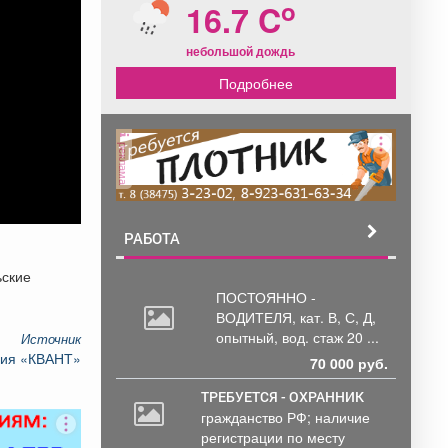
o
16.7 C
небольшой дождь
Подробнее
реклама
РАБОТА
ьские
ПОСТОЯННО -
ВОДИТЕЛЯ, кат.
В, С, Д,
опытный, вод. стаж 20 ...
Источник
ния «КВАНТ»
70 000 руб.
ТРЕБУЕТСЯ - ОХРАННИК
гражданство РФ; наличие
2
регистрации по месту
000