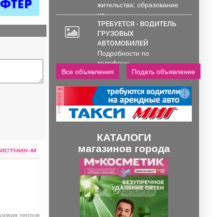
жительства; образование
руб.
не...
ТРЕБУЕТСЯ - ВОДИТЕЛЬ
ГРУЗОВЫХ
АВТОМОБИЛЕЙ
Подробности по
телефону..
Все объявления
Подать объявление
реклама
КАТАЛОГИ
магазинов города
П
С
р
л
е
е
д
д
азовая тепловая
Бур «Зубр»
Отвёртка реверсив