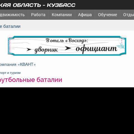
АЯ ОБЛАСТЬ - КУЗБАСС
движимость
Работа
Компании
Афиша
Обучение
Отды
е баталии
реклама
омпания «КВАНТ»
порт и туризм
футбольные баталии