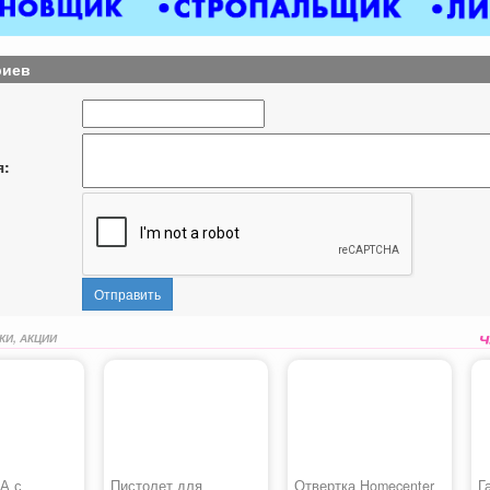
риев
я:
Отправить
КИ, АКЦИИ
А с
Пистолет для
Отвертка Homecenter
Г