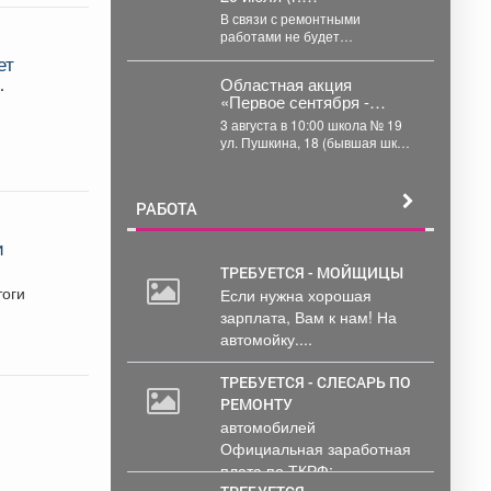
Междуреченск)
В связи с ремонтными
работами не будет
электроэнергии 29.07.2026 ...
ет
Областная акция
«Первое сентября -
каждому школьнику»
3 августа в 10:00 школа № 19
пройдёт в
ул. Пушкина, 18 (бывшая шк
Междуреченске.
№1) примет муниципальные...
РАБОТА
и
ТРЕБУЕТСЯ - МОЙЩИЦЫ
тоги
Если нужна хорошая
30
зарплата, Вам к нам! На
000
автомойку....
руб.
ТРЕБУЕТСЯ - СЛЕСАРЬ ПО
РЕМОНТУ
автомобилей
Официальная заработная
плата по ТКРФ;