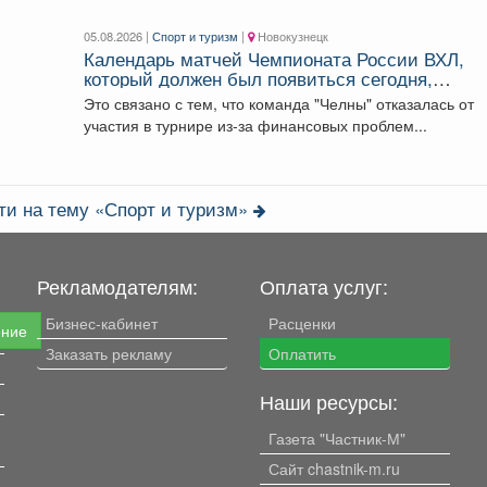
05.08.2026 |
Спорт и туризм
|
Новокузнецк
Календарь матчей Чемпионата России ВХЛ,
который должен был появиться сегодня,
опубликуют позднее.
Это связано с тем, что команда "Челны" отказалась от
участия в турнире из-за финансовых проблем...
ти на тему «Спорт и туризм»
Рекламодателям:
Оплата услуг:
Бизнес-кабинет
Расценки
ение
Заказать рекламу
Оплатить
Наши ресурсы:
Газета "Частник-М"
Сайт chastnik-m.ru