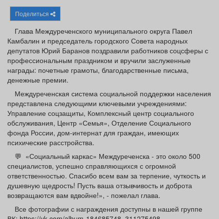
Афиша
Обучение
Проекты
Поделиться
Глава Междуреченского муниципального округа Павел
Камбалин и председатель городского Совета народных
депутатов Юрий Баранов поздравили работников соцсферы с
профессиональным праздником и вручили заслуженные
Товары
Поздравления
Погода
награды: почетные грамоты, благодарственные письма,
денежные премии.
Междуреченская система социальной поддержки населения
представлена следующими ключевыми учреждениями:
Управление соцзащиты, Комплексный центр социального
ТВ программа
Я - пенсионер
обслуживания, Центр «Семья», Отделение Социального
фонда России, дом-интернат для граждан, имеющих
психические расстройства.
💬 «Социальный каркас» Междуреченска - это около 500
специалистов, успешно справляющихся с огромной
ответственностью. Спасибо всем вам за терпение, чуткость и
душевную щедрость! Пусть ваша отзывчивость и доброта
возвращаются вам вдвойне!», - пожелал глава.
Все фотографии с награждения доступны в нашей группе
ВК: https://vk.com/album-184685748_311275498