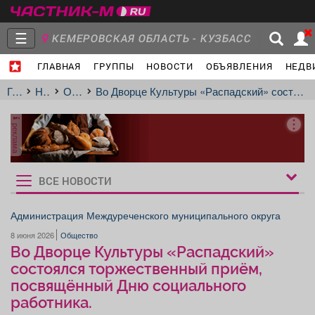
☰
КЕМЕРОВСКАЯ ОБЛАСТЬ - КУЗБАСС
ГЛАВНАЯ
ГРУППЫ
НОВОСТИ
ОБЪЯВЛЕНИЯ
НЕДВ
Главная
Группы
Новости
Главная
Новости
Общество
Во Дворце Культуры «Распадский» состоялся торжественный приём, посвящённый Дню социального работника.
реклама
Объявления
Недвижимость
Услуги
ВСЕ НОВОСТИ
Рукбрики
новостей
Администрация Междуреченского муниципального округа
8 июня 2026
Общество
Работа
Транспорт
Компании
Во Дворце Культуры «Распадский»
состоялся торжественный приём,
посвящённый Дню социального
работника.