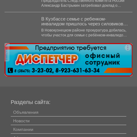
Председатель Следственного комитета России
Александр Бастрыкин затребовал доклад о
результатах расследования уголовного дела по
факту...
В Кузбассе семье с ребенком-
инвалидом пришлось через силовиков
просить воду в дом
В Новокузнецком районе прокуратура добилась,
чтобы участок для семьи с ребёнком-инвалидом
обеспечили водой и канализацией....
реклама
Разделы сайта:
Объявления
Новости
Компании