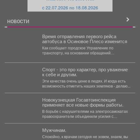
и
й
c 22.07.2026 по 18.08.2026
й
НОВОСТИ
️Время отправления первого рейса
автобуса в Осиновое Плесо изменится
Как сообщает городское Управление по
транспорту, на основании обращений
сотрудников промышленной зоны Заводского
района и...
Спорт - это про характер, про уважение
к себе и другим.
Эти качества очень ценю в людях. И когда есть
возможность отметить наших земляков - делаю...
Новокузнецкая Госавтоинспекция
применяет все новые формы работы.
В борьбе с нарушителями на электросамокатах
правоохранители объединили усилия с
представителями кикшеринговой организации и
дружинниками....
Мужчинам.
Спокойно, к врачам сегодня не зовем, знаем, вы