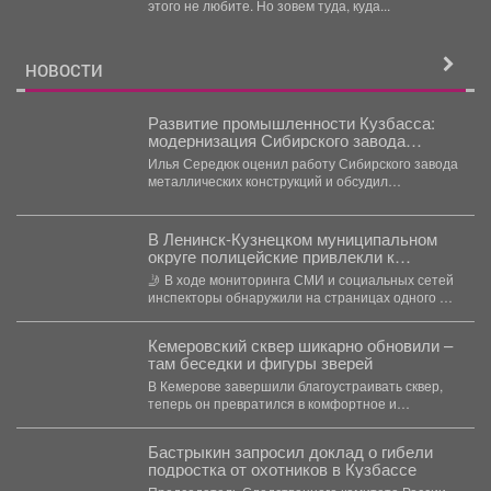
этого не любите. Но зовем туда, куда...
НОВОСТИ
Развитие промышленности Кузбасса:
модернизация Сибирского завода
металлических конструкций
Илья Середюк оценил работу Сибирского завода
металлических конструкций и обсудил
модернизацию с «Сибшахтострой». В...
В Ленинск-Кузнецком муниципальном
округе полицейские привлекли к
ответственности автомобилистку за
🤳 В ходе мониторинга СМИ и социальных сетей
нарушение правил проезда перекрестка
инспекторы обнаружили на страницах одного из
интернет-сообществ...
Кемеровский сквер шикарно обновили –
там беседки и фигуры зверей
В Кемерове завершили благоустраивать сквер,
теперь он превратился в комфортное и
уникальное место. В...
Бастрыкин запросил доклад о гибели
подростка от охотников в Кузбассе