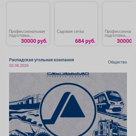
Профессиональная
Садовая сетка
Профессиональ
подготовка
подготовка,
«Водитель
переподготовка,
30000 руб.
684 руб.
30000 р
погрузчика»
повышение
квалификации
«Машинист
автогрейдера»
Распадская угольная компания
Общество
02.08.2026