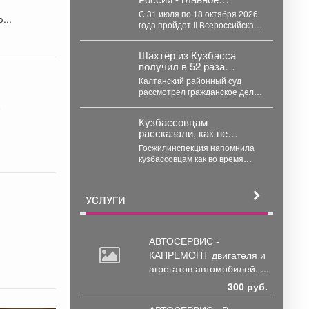
спортивное событие 2026
С 31 июля по 18 октября 2026
леднюю...
года.
года пройдет II Всероссийская
спартакиада между
субъектами Российской...
Шахтёр из Кузбасса
получил в 52 раза
меньше за
Калтанский районный суд
профзаболевания, чем
рассмотрел гражданское дело
просил
по иску Ж. к ООО «Шахта
0
«Алардинская» о
Кузбассовцам
компенсации...
рассказали, как не
платить за ЖКХ во время
Госжилинспекция напомнила
отпуска
кузбассовцам как во время
отпуска сэкономить на
коммуналкеи что для этого
нужно. ...
УСЛУГИ
АВТОСЕРВИС -
КАПРЕМОНТ двигателя
и
агрегатов автомобилей. ...
300 руб.