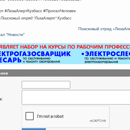
рт #ЛизаАлертКузбасс #ПропалЧеловек
 Поисковый отряд "ЛизаАлерт" Кузбасс
Поисковый отряд «ЛизаАле
ал "Новости"
риев
я: