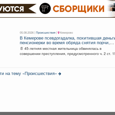
05.08.2026 |
Происшествия
|
Кемерово
В Кемерове псевдогадалка, похитившая деньг
пенсионерки во время обряда снятия порчи,
отправилась в колонию-поселение
📄 45-летняя местная жительница обвинялась в
совершении преступления, предусмотренного ч. 2 ст. 1
УК РФ...
сти на тему «Происшествия»