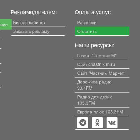
Рекламодателям:
Оплата услуг:
Бизнес-кабинет
Расценки
ение
Заказать рекламу
Оплатить
Наши ресурсы:
Газета "Частник-М"
Сайт chastnik-m.ru
Сайт "Частник. Маркет"
Дорожное радио
93.4FM
Радио для двоих
105.3FM
Европа плюс 103.3FM