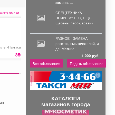
замена, ...
СПЕЦТЕХНИКА -
ПРИВЕЗУ: ПГС,
ПЩС,
щебень, песок, гравий, ...
РАЗНОЕ - ЗАМЕНА
розеток,
выключателей, и
иле «Пангасиуса»
Печень свиная
Молоко «Томское»
др. Мелкие ...
30
350 руб.
131
руб
235 ру
1 000 руб.
Все объявления
Подать объявление
реклама
КАТАЛОГИ
зин
магазинов города
П
С