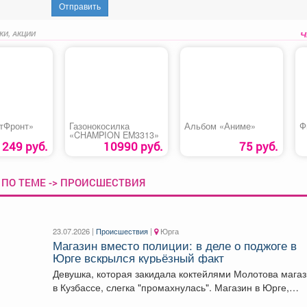
Отправить
КИ, АКЦИИ
тФронт»
Газонокосилка
Альбом «Аниме»
Ф
«CHAMPION EM3313»
249 руб.
10990 руб.
75 руб.
 ПО ТЕМЕ -> ПРОИСШЕСТВИЯ
23.07.2026 |
Происшествия
|
Юрга
Магазин вместо полиции: в деле о поджоге в
Юрге вскрылся курьёзный факт
Девушка, которая закидала коктейлями Молотова мага
в Кузбассе, слегка "промахнулась". Магазин в Юрге,
который...