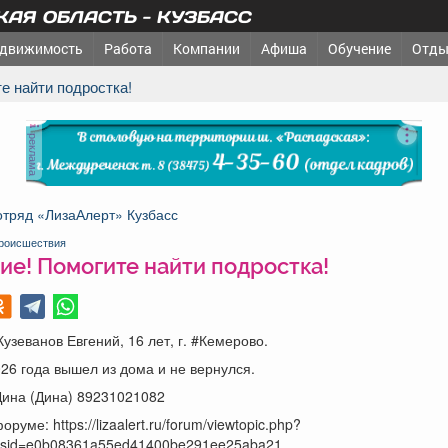
АЯ ОБЛАСТЬ - КУЗБАСС
движимость
Работа
Компании
Афиша
Обучение
Отды
те найти подростка!
реклама
отряд «ЛизаАлерт» Кузбасс
роисшествия
ие! Помогите найти подростка!
узеванов Евгений, 16 лет, г. #Кемерово.
26 года вышел из дома и не вернулся.
Дина (Дина) 89231021082
руме: https://lizaalert.ru/forum/viewtopic.php?
sid=e0b08361a55ed41400be291ee25aba21