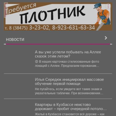
реклама
НОВОСТИ
А вы уже успели побывать на Аллее
сказок этим летом?
😍 В наших карточках стилизованные фото
локаций с Аллеи. Предлагаем горожанам
взглянуть на них по-новому,...
Илья Середюк инициировал массовое
обучение первой помощи
Не пугайтесь, если увидите вот такие знаки и
указательные таблички. При возникновении
необходимости жители...
Квартиры в Кузбассе неистово
дорожают – пробит очередной потолок
цен
Жильё в Кузбассе становится всё дороже – как