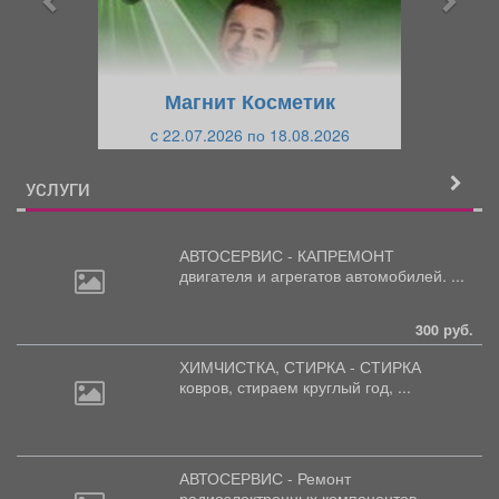
д
ю
у
щ
щ
и
Магнит Косметик
и
й
c 22.07.2026 по 18.08.2026
й
УСЛУГИ
АВТОСЕРВИС - КАПРЕМОНТ
двигателя
и агрегатов автомобилей. ...
300 руб.
ХИМЧИСТКА, СТИРКА - СТИРКА
ковров,
стираем круглый год, ...
АВТОСЕРВИС - Ремонт
радиоэлектронных
компонентов