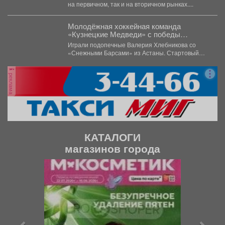
на первичном, так и на вторичном рынках....
Молодёжная хоккейная команда
«Кузнецкие Медведи» с победы
стартовала на предсезонном турнире в
Играли подопечные Валерия Хлебникова со
Омске.
«Снежными Барсами» из Астаны. Стартовый
отрезок прошёл на высоких...
реклама
КАТАЛОГИ
магазинов города
П
С
р
л
е
е
д
д
ы
у