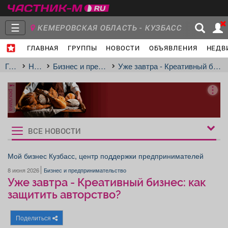
☰
КЕМЕРОВСКАЯ ОБЛАСТЬ - КУЗБАСС
ГЛАВНАЯ
ГРУППЫ
НОВОСТИ
ОБЪЯВЛЕНИЯ
НЕДВ
Главная
Группы
Новости
Главная
Новости
Бизнес и предпринимательство
Уже завтра - Креативный бизнес: как защитить авторство?
реклама
Объявления
Недвижимость
Услуги
ВСЕ НОВОСТИ
Рукбрики
новостей
Мой бизнес Кузбасс, центр поддержки предпринимателей
8 июня 2026
Бизнес и предпринимательство
Работа
Транспорт
Компании
Уже завтра - Креативный бизнес: как
защитить авторство?
Поделиться