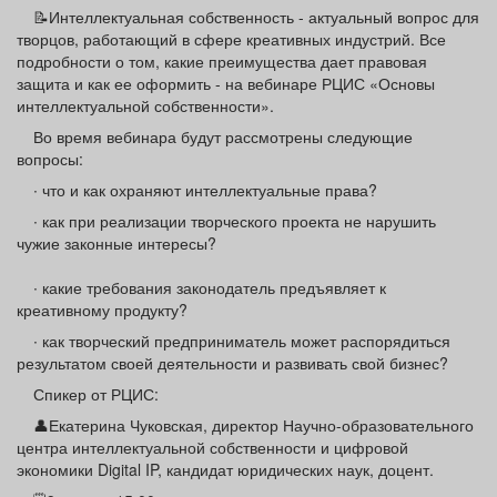
Афиша
Обучение
Проекты
📝Интеллектуальная собственность - актуальный вопрос для
творцов, работающий в сфере креативных индустрий. Все
подробности о том, какие преимущества дает правовая
защита и как ее оформить - на вебинаре РЦИС «Основы
интеллектуальной собственности».
Во время вебинара будут рассмотрены следующие
Товары
Поздравления
Погода
вопросы:
∙ что и как охраняют интеллектуальные права?
∙ как при реализации творческого проекта не нарушить
чужие законные интересы?
ТВ программа
Я - пенсионер
∙ какие требования законодатель предъявляет к
креативному продукту?
∙ как творческий предприниматель может распорядиться
результатом своей деятельности и развивать свой бизнес?
Спикер от РЦИС:
👤Екатерина Чуковская, директор Научно-образовательного
центра интеллектуальной собственности и цифровой
экономики Digital IP, кандидат юридических наук, доцент.